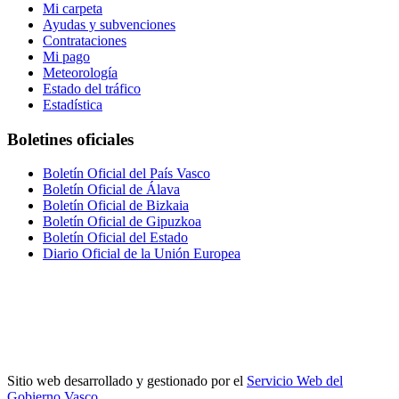
Mi carpeta
Ayudas y subvenciones
Contrataciones
Mi pago
Meteorología
Estado del tráfico
Estadística
Boletines oficiales
Boletín Oficial del País Vasco
Boletín Oficial de Álava
Boletín Oficial de Bizkaia
Boletín Oficial de Gipuzkoa
Boletín Oficial del Estado
Diario Oficial de la Unión Europea
Sitio web desarrollado y gestionado por el
Servicio Web del
Gobierno Vasco