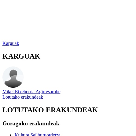
Karguak
KARGUAK
Mikel Etxeberria Agirresarobe
Lotutako erakundeak
LOTUTAKO ERAKUNDEAK
Goragoko erakundeak
Kultura Sailburuordetza