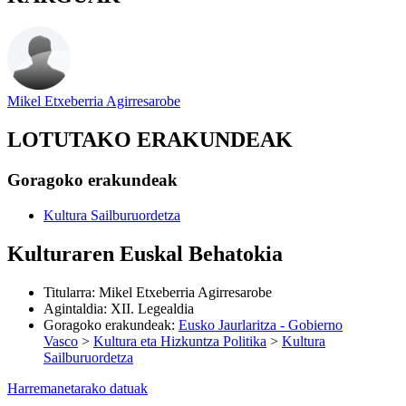
Mikel Etxeberria Agirresarobe
LOTUTAKO ERAKUNDEAK
Goragoko erakundeak
Kultura Sailburuordetza
Kulturaren Euskal Behatokia
Titularra
:
Mikel Etxeberria Agirresarobe
Agintaldia
:
XII. Legealdia
Goragoko erakundeak
:
Eusko Jaurlaritza - Gobierno
Vasco
>
Kultura eta Hizkuntza Politika
>
Kultura
Sailburuordetza
Harremanetarako datuak