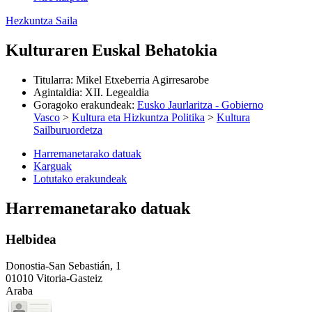
Hezkuntza Saila
Kulturaren Euskal Behatokia
Titularra
:
Mikel Etxeberria Agirresarobe
Agintaldia
:
XII. Legealdia
Goragoko erakundeak
:
Eusko Jaurlaritza - Gobierno
Vasco
>
Kultura eta Hizkuntza Politika
>
Kultura
Sailburuordetza
Harremanetarako datuak
Karguak
Lotutako erakundeak
Harremanetarako datuak
Helbidea
Donostia-San Sebastián, 1
01010 Vitoria-Gasteiz
Araba