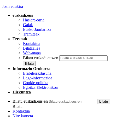
Joan edukira
euskadi.eus
Hasiera-orria
Gaiak
Eusko Jaurlaritza
Tramiteak
Tresnak
Kontaktua
Bilatzailea
Web-mapa
Bilatu euskadi.eus-en
Informazio Orokorra
Erabilerraztasuna
Lege-informazioa
Cookie politika
Egoitza Elektronikoa
Hizkuntza
Bilatu euskadi.eus-en
Bilatu
Kontaktua
Nire karpeta