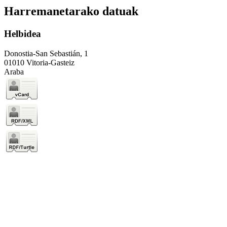
Harremanetarako datuak
Helbidea
Donostia-San Sebastián, 1
01010 Vitoria-Gasteiz
Araba