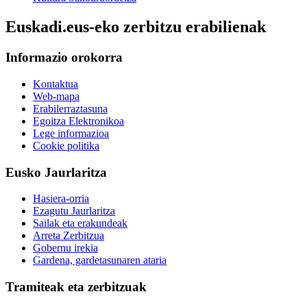
Euskadi.eus-eko zerbitzu erabilienak
Informazio orokorra
Kontaktua
Web-mapa
Erabilerraztasuna
Egoitza Elektronikoa
Lege informazioa
Cookie politika
Eusko Jaurlaritza
Hasiera-orria
Ezagutu Jaurlaritza
Sailak eta erakundeak
Arreta Zerbitzua
Gobernu irekia
Gardena, gardetasunaren ataria
Tramiteak eta zerbitzuak