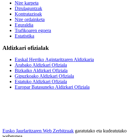
Nire karpeta
Dirulaguntzak
Kontratazioak
Nire ordainketa
Eguraldia
Trafikoaren egoera
Estatistika
Aldizkari ofizialak
Euskal Herriko Agintaritzaren Aldizkaria
Arabako Aldizkari Ofiziala
Bizkaiko Aldizkari Ofiziala
Gipuzkoako Aldizkari Ofiziala
Estatuko Aldizkari Ofiziala
Europar Batasuneko Aldizkari Ofiziala
Eusko Jaurlaritzaren Web Zerbitzuak
garatutako eta kudeatutako
webgunea