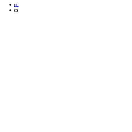
eu
es