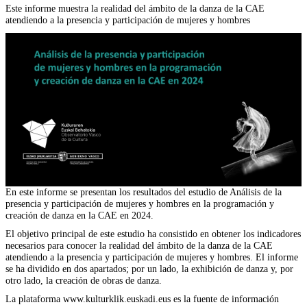
Este informe muestra la realidad del ámbito de la danza de la CAE
atendiendo a la presencia y participación de mujeres y hombres
En este informe se presentan los resultados del estudio de Análisis de la
presencia y participación de mujeres y hombres en la programación y
creación de danza en la CAE en 2024.
El objetivo principal de este estudio ha consistido en obtener los indicadores
necesarios para conocer la realidad del ámbito de la danza de la CAE
atendiendo a la presencia y participación de mujeres y hombres. El informe
se ha dividido en dos apartados; por un lado, la exhibición de danza y, por
otro lado, la creación de obras de danza.
La plataforma www.kulturklik.euskadi.eus es la fuente de información