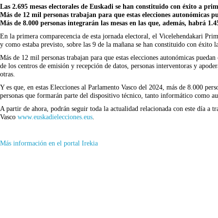
Las 2.695 mesas electorales de Euskadi se han constituido con éxito a pr
Más de 12 mil personas trabajan para que estas elecciones autonómicas pu
Más de 8.000 personas integrarán las mesas en las que, además, habrá 1.45
En la primera comparecencia de esta jornada electoral, el Vicelehendakari Pr
y como estaba previsto, sobre las 9 de la mañana se han constituido con éxito 
Más de 12 mil personas trabajan para que estas elecciones autonómicas puedan ce
de los centros de emisión y recepción de datos, personas interventoras y apoderad
otras.
Y es que, en estas Elecciones al Parlamento Vasco del 2024, más de 8.000 person
personas que formarán parte del dispositivo técnico, tanto informático como aud
A partir de ahora, podrán seguir toda la actualidad relacionada con este día a 
Vasco
www.euskadielecciones.eus
.
(Se
Más información en el portal Irekia
abrirá
en
nueva
ventana)