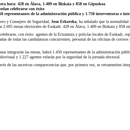
imera hora: 428 en Álava, 1.409 en Bizkaia y 858 en Gipuzkoa
edan celebrarse con éxito
0 representantes de la administración pública y 1.750 interventoras e int
imero y Consejero de Seguridad,
Josu Erkoreka
, ha señalado que la normalidad 
las 2.695 mesas electorales de Euskadi: 428 en Álava, 1.409 en Bizkaia y 858 e
lebrarse, con éxito: agentes de la Ertzaintza y policías locales de Euskadi, rep
as de todas las candidaturas concurrentes, personal de las oficinas de correos y 
as integrarán las mesas, habrá 1.450 representantes de la administración públic
iovisual y 1.227 agentes velarán por la seguridad de la jornada electoral.
través de las sucesivas comparecencias que, por primera vez, se retransmiten ínt