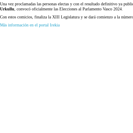
Una vez proclamadas las personas electas y con el resultado definitivo ya public
Urkullu
, convocó oficialmente las Elecciones al Parlamento Vasco 2024.
Con estos comicios, finaliza la XIII Legislatura y se dará comienzo a la númer
(Se
Más información en el portal Irekia
abrirá
en
nueva
ventana)