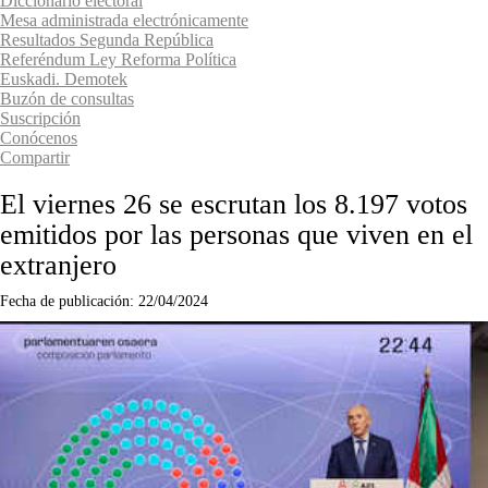
Diccionario electoral
Mesa administrada electrónicamente
Resultados Segunda República
Referéndum Ley Reforma Política
Euskadi. Demotek
Buzón de consultas
Suscripción
Conócenos
Compartir
El viernes 26 se escrutan los 8.197 votos
emitidos por las personas que viven en el
extranjero
Fecha de publicación:
22/04/2024