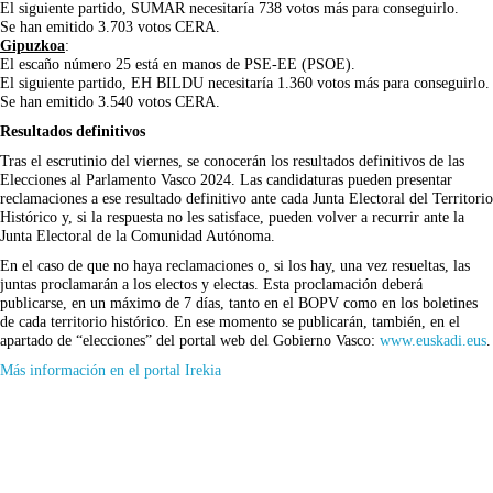
El siguiente partido, SUMAR necesitaría 738 votos más para conseguirlo.
Se han emitido 3.703 votos CERA.
Gipuzkoa
:
El escaño número 25 está en manos de PSE-EE (PSOE).
El siguiente partido, EH BILDU necesitaría 1.360 votos más para conseguirlo.
Se han emitido 3.540 votos CERA.
Resultados definitivos
Tras el escrutinio del viernes, se conocerán los resultados definitivos de las
Elecciones al Parlamento Vasco 2024. Las candidaturas pueden presentar
reclamaciones a ese resultado definitivo ante cada Junta Electoral del Territorio
Histórico y, si la respuesta no les satisface, pueden volver a recurrir ante la
Junta Electoral de la Comunidad Autónoma.
En el caso de que no haya reclamaciones o, si los hay, una vez resueltas, las
juntas proclamarán a los electos y electas. Esta proclamación deberá
publicarse, en un máximo de 7 días, tanto en el BOPV como en los boletines
de cada territorio histórico. En ese momento se publicarán, también, en el
apartado de “elecciones” del portal web del Gobierno Vasco:
www.euskadi.eus
.
(Se
Más información en el portal Irekia
abrirá
en
nueva
ventana)