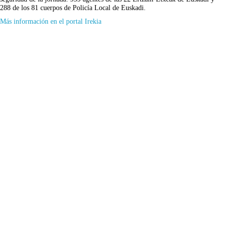
288 de los 81 cuerpos de Policía Local de Euskadi.
(Se
Más información en el portal Irekia
abrirá
en
nueva
ventana)