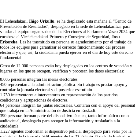
El Lehendakari,
Iñigo Urkullu
, se ha desplazado esta mañana al “Centro de
Presentación de Resultados”, desplegado en la sede de Lehendakaritza, para
saludar al equipo organizador de las Elecciones al Parlamento Vasco 2024 que
encabeza el Vicelehendakari Primero y Consejero de Seguridad,
Josu
Erkoreka
. Les ha trasmitido en persona su agradecimiento por el trabajo de
todos los equipos para garantizar el correcto funcionamiento del proceso
electoral y que, así, la ciudadanía pueda ejercer en el día de hoy este derecho
fundamental.
Cerca de 12.000 personas están hoy desplegadas en los centros de votación y
lugares en los que se recogen, verifican y procesan los datos electorales:
8.085 personas integran las mesas electorales.
450 representan a la administración pública. Su trabajo es prestar apoyo y
controlar la jornada electoral y el posterior escrutinio.
1.750 interventores e interventoras en representación de los partidos,
coaliciones y agrupaciones de electores.
64 personas integran las juntas electorales. Contarán con el apoyo del personal
que trabaja en la Administración de Justicia en Euskadi.
390 personas forman parte del dispositivo técnico, tanto informático como
audiovisual, desplegado para recoger la información y trasladarla a la
ciudadanía.
1.227 agentes conforman el dispositivo policial desplegado para velar por la
seguridad de la jornada: 939 agentes de las 22 Ertzain-Etxeak de Euskadi y