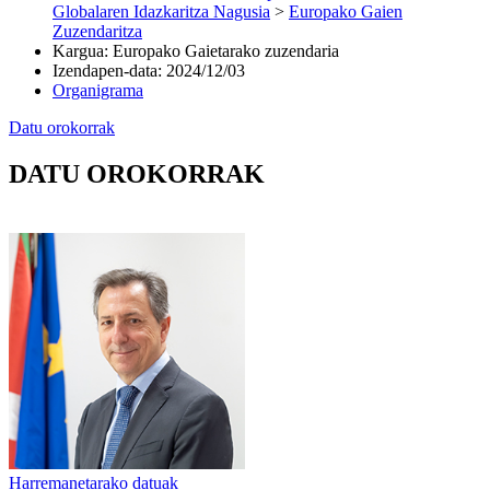
Globalaren Idazkaritza Nagusia
>
Europako Gaien
Zuzendaritza
Kargua
:
Europako Gaietarako zuzendaria
Izendapen-data
:
2024/12/03
Organigrama
Datu orokorrak
DATU OROKORRAK
Harremanetarako datuak