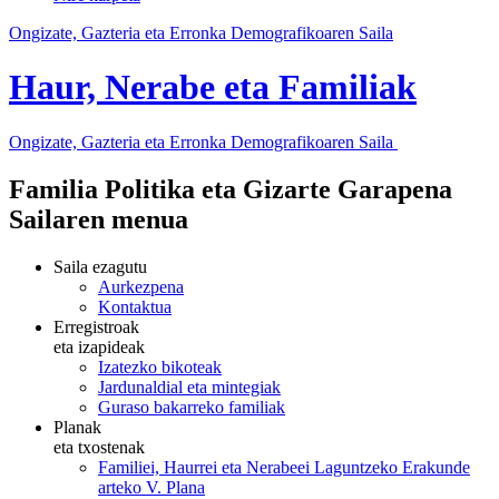
Ongizate, Gazteria eta Erronka Demografikoaren Saila
Haur, Nerabe eta Familiak
Ongizate, Gazteria eta Erronka Demografikoaren Saila
Familia Politika eta Gizarte Garapena
Sailaren menua
Saila ezagutu
Aurkezpena
Kontaktua
Erregistroak
eta izapideak
Izatezko bikoteak
Jardunaldial eta mintegiak
Guraso bakarreko familiak
Planak
eta txostenak
Familiei, Haurrei eta Nerabeei Laguntzeko Erakunde
arteko V. Plana