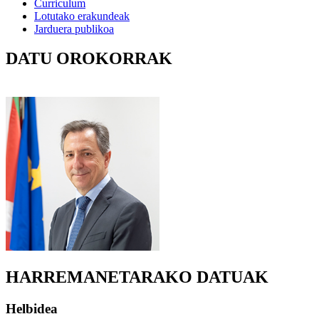
Curriculum
Lotutako erakundeak
Jarduera publikoa
DATU OROKORRAK
HARREMANETARAKO DATUAK
Helbidea