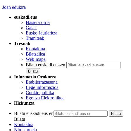
Joan edukira
euskadi.eus
Hasiera-orria
Gaiak
Eusko Jaurlaritza
Tramiteak
Tresnak
Kontaktua
Bilatzailea
Web-mapa
Bilatu euskadi.eus-en
Informazio Orokorra
Erabilerraztasuna
Lege-informazioa
Cookie politika
Egoitza Elektronikoa
Hizkuntza
Bilatu euskadi.eus-en
Bilatu
Kontaktua
Nire karpeta