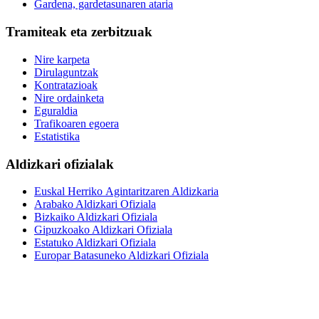
Gardena, gardetasunaren ataria
Tramiteak eta zerbitzuak
Nire karpeta
Dirulaguntzak
Kontratazioak
Nire ordainketa
Eguraldia
Trafikoaren egoera
Estatistika
Aldizkari ofizialak
Euskal Herriko Agintaritzaren Aldizkaria
Arabako Aldizkari Ofiziala
Bizkaiko Aldizkari Ofiziala
Gipuzkoako Aldizkari Ofiziala
Estatuko Aldizkari Ofiziala
Europar Batasuneko Aldizkari Ofiziala