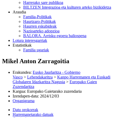
Harrerako sare publikoa
BILTZEN Integrazioa eta kulturen arteko bizikidetza
Araudia
Familia-Politikak
Haurtzaro-Politikak
Haurren eskubideak
Nazioarteko adopzioa
BALORA. Arrisku egoera baliospena
Lotura interesgarriak
Estatistikak
Familia ugariak
Mikel Anton Zarragoitia
Erakundea
:
Eusko Jaurlaritza - Gobierno
Vasco
>
Lehendakaritza
>
Kanpo Harremanen eta Euskadi
Globalaren Idazkaritza Nagusia
>
Europako Gaien
Zuzendaritza
Kargua
:
Europako Gaietarako zuzendaria
Izendapen-data
:
2024/12/03
Organigrama
Datu orokorrak
Harremanetarako datuak