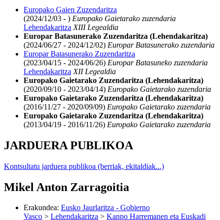
Europako Gaien Zuzendaritza
(2024/12/03 - )
Europako Gaietarako zuzendaria
Lehendakaritza
XIII Legealdia
Europar Batasunerako Zuzendaritza (Lehendakaritza)
(2024/06/27 - 2024/12/02)
Europar Batasunerako zuzendaria
Europar Batasunerako Zuzendaritza
(2023/04/15 - 2024/06/26)
Europar Batasuneko zuzendaria
Lehendakaritza
XII Legealdia
Europako Gaietarako Zuzendaritza (Lehendakaritza)
(2020/09/10 - 2023/04/14)
Europako Gaietarako zuzendaria
Europako Gaietarako Zuzendaritza (Lehendakaritza)
(2016/11/27 - 2020/09/09)
Europako Gaietarako zuzendaria
Europako Gaietarako Zuzendaritza (Lehendakaritza)
(2013/04/19 - 2016/11/26)
Europako Gaietarako zuzendaria
JARDUERA PUBLIKOA
Kontsultatu jarduera publikoa (berriak, ekitaldiak...)
Mikel Anton Zarragoitia
Erakundea
:
Eusko Jaurlaritza - Gobierno
Vasco
>
Lehendakaritza
>
Kanpo Harremanen eta Euskadi