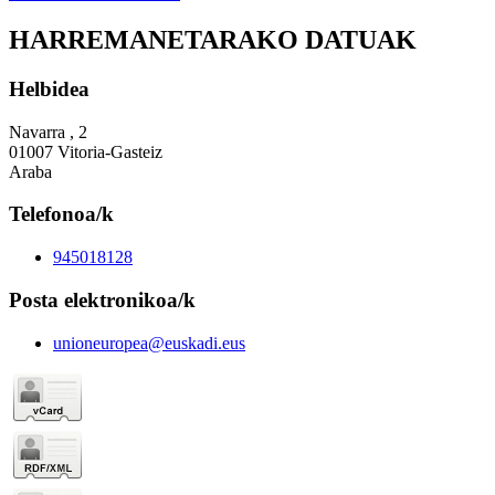
HARREMANETARAKO DATUAK
Helbidea
Navarra , 2
01007 Vitoria-Gasteiz
Araba
Telefonoa/k
945018128
Posta elektronikoa/k
unioneuropea@euskadi.eus