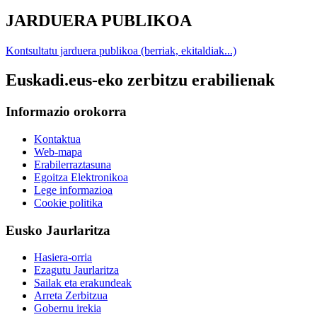
JARDUERA PUBLIKOA
Kontsultatu jarduera publikoa (berriak, ekitaldiak...)
Euskadi.eus-eko zerbitzu erabilienak
Informazio orokorra
Kontaktua
Web-mapa
Erabilerraztasuna
Egoitza Elektronikoa
Lege informazioa
Cookie politika
Eusko Jaurlaritza
Hasiera-orria
Ezagutu Jaurlaritza
Sailak eta erakundeak
Arreta Zerbitzua
Gobernu irekia