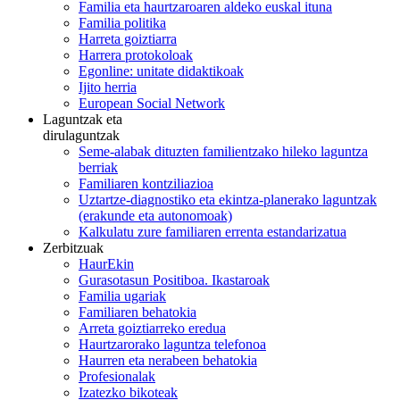
Familia eta haurtzaroaren aldeko euskal ituna
Familia politika
Harreta goiztiarra
Harrera protokoloak
Egonline: unitate didaktikoak
Ijito herria
European Social Network
Laguntzak eta
dirulaguntzak
Seme-alabak dituzten familientzako hileko laguntza
berriak
Familiaren kontziliazioa
Uztartze-diagnostiko eta ekintza-planerako laguntzak
(erakunde eta autonomoak)
Kalkulatu zure familiaren errenta estandarizatua
Zerbitzuak
HaurEkin
Gurasotasun Positiboa. Ikastaroak
Familia ugariak
Familiaren behatokia
Arreta goiztiarreko eredua
Haurtzarorako laguntza telefonoa
Haurren eta nerabeen behatokia
Profesionalak
Izatezko bikoteak