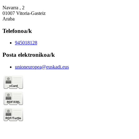
Navarra , 2
01007 Vitoria-Gasteiz
Araba
Telefonoa/k
945018128
Posta elektronikoa/k
unioneuropea@euskadi.eus