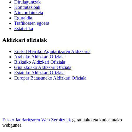
Dirulaguntzak
Kontratazioak
Nire ordainketa
Eguraldia
Trafikoaren egoera
Estatistika
Aldizkari ofizialak
Euskal Herriko Agintaritzaren Aldizkaria
Arabako Aldizkari Ofiziala
Bizkaiko Aldizkari Ofiziala
Gipuzkoako Aldizkari Ofiziala
Estatuko Aldizkari Ofiziala
Europar Batasuneko Aldizkari Ofiziala
Eusko Jaurlaritzaren Web Zerbitzuak
garatutako eta kudeatutako
webgunea