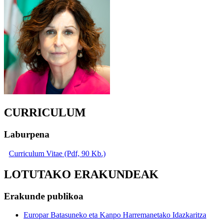
CURRICULUM
Laburpena
Curriculum Vitae (Pdf, 90 Kb.)
LOTUTAKO ERAKUNDEAK
Erakunde publikoa
Europar Batasuneko eta Kanpo Harremanetako Idazkaritza