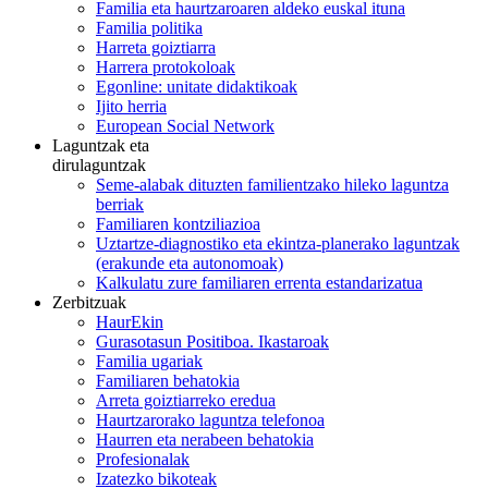
Familia eta haurtzaroaren aldeko euskal ituna
Familia politika
Harreta goiztiarra
Harrera protokoloak
Egonline: unitate didaktikoak
Ijito herria
European Social Network
Laguntzak eta
dirulaguntzak
Seme-alabak dituzten familientzako hileko laguntza
berriak
Familiaren kontziliazioa
Uztartze-diagnostiko eta ekintza-planerako laguntzak
(erakunde eta autonomoak)
Kalkulatu zure familiaren errenta estandarizatua
Zerbitzuak
HaurEkin
Gurasotasun Positiboa. Ikastaroak
Familia ugariak
Familiaren behatokia
Arreta goiztiarreko eredua
Haurtzarorako laguntza telefonoa
Haurren eta nerabeen behatokia
Profesionalak
Izatezko bikoteak