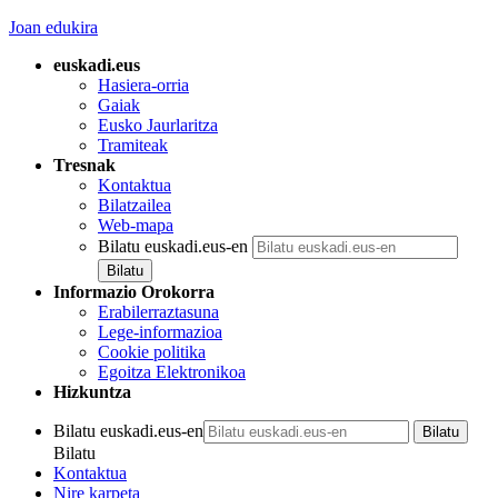
Joan edukira
euskadi.eus
Hasiera-orria
Gaiak
Eusko Jaurlaritza
Tramiteak
Tresnak
Kontaktua
Bilatzailea
Web-mapa
Bilatu euskadi.eus-en
Informazio Orokorra
Erabilerraztasuna
Lege-informazioa
Cookie politika
Egoitza Elektronikoa
Hizkuntza
Bilatu euskadi.eus-en
Bilatu
Kontaktua
Nire karpeta