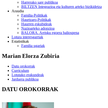
Harrerako sare publikoa
BILTZEN Integrazioa eta kulturen arteko bizikidetza
Araudia
Familia-Politikak
Haurtzaro-Politikak
Haurren eskubideak
Nazioarteko adopzioa
BALORA. Arrisku egoera baliospena
Lotura interesgarriak
Estatistikak
Familia ugariak
Marian Elorza Zubiria
Datu orokorrak
Curriculum
Lotutako erakundeak
Jarduera publikoa
DATU OROKORRAK