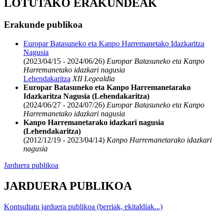
LOTUTAKO ERAKUNDEAK
Erakunde publikoa
Europar Batasuneko eta Kanpo Harremanetako Idazkaritza
Nagusia
(2023/04/15 - 2024/06/26)
Europar Batasuneko eta Kanpo
Harremanetako idazkari nagusia
Lehendakaritza
XII Legealdia
Europar Batasuneko eta Kanpo Harremanetarako
Idazkaritza Nagusia (Lehendakaritza)
(2024/06/27 - 2024/07/26)
Europar Batasuneko eta Kanpo
Harremanetako idazkari nagusia
Kanpo Harremanetarako idazkari nagusia
(Lehendakaritza)
(2012/12/19 - 2023/04/14)
Kanpo Harremanetarako idazkari
nagusia
Jarduera publikoa
JARDUERA PUBLIKOA
Kontsultatu jarduera publikoa (berriak, ekitaldiak...)