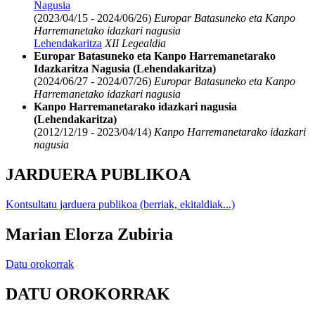
Nagusia
(2023/04/15 - 2024/06/26)
Europar Batasuneko eta Kanpo
Harremanetako idazkari nagusia
Lehendakaritza
XII Legealdia
Europar Batasuneko eta Kanpo Harremanetarako
Idazkaritza Nagusia (Lehendakaritza)
(2024/06/27 - 2024/07/26)
Europar Batasuneko eta Kanpo
Harremanetako idazkari nagusia
Kanpo Harremanetarako idazkari nagusia
(Lehendakaritza)
(2012/12/19 - 2023/04/14)
Kanpo Harremanetarako idazkari
nagusia
JARDUERA PUBLIKOA
Kontsultatu jarduera publikoa (berriak, ekitaldiak...)
Marian Elorza Zubiria
Datu orokorrak
DATU OROKORRAK