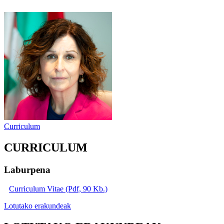
Curriculum
CURRICULUM
Laburpena
Curriculum Vitae (Pdf, 90 Kb.)
Lotutako erakundeak