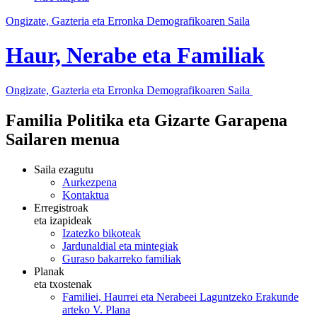
Ongizate, Gazteria eta Erronka Demografikoaren Saila
Haur, Nerabe eta Familiak
Ongizate, Gazteria eta Erronka Demografikoaren Saila
Familia Politika eta Gizarte Garapena
Sailaren menua
Saila ezagutu
Aurkezpena
Kontaktua
Erregistroak
eta izapideak
Izatezko bikoteak
Jardunaldial eta mintegiak
Guraso bakarreko familiak
Planak
eta txostenak
Familiei, Haurrei eta Nerabeei Laguntzeko Erakunde
arteko V. Plana