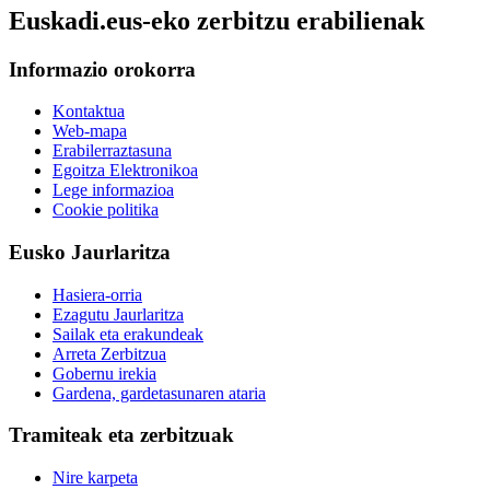
Euskadi.eus-eko zerbitzu erabilienak
Informazio orokorra
Kontaktua
Web-mapa
Erabilerraztasuna
Egoitza Elektronikoa
Lege informazioa
Cookie politika
Eusko Jaurlaritza
Hasiera-orria
Ezagutu Jaurlaritza
Sailak eta erakundeak
Arreta Zerbitzua
Gobernu irekia
Gardena, gardetasunaren ataria
Tramiteak eta zerbitzuak
Nire karpeta