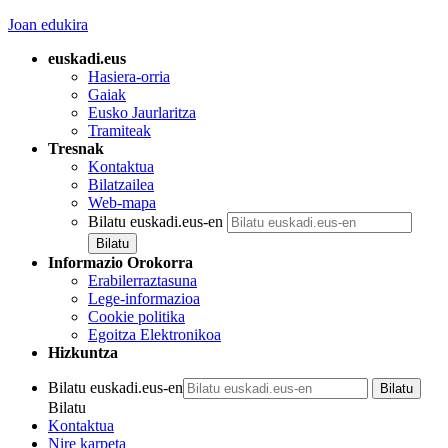
Joan edukira
euskadi.eus
Hasiera-orria
Gaiak
Eusko Jaurlaritza
Tramiteak
Tresnak
Kontaktua
Bilatzailea
Web-mapa
Bilatu euskadi.eus-en
Informazio Orokorra
Erabilerraztasuna
Lege-informazioa
Cookie politika
Egoitza Elektronikoa
Hizkuntza
Bilatu euskadi.eus-en
Bilatu
Kontaktua
Nire karpeta