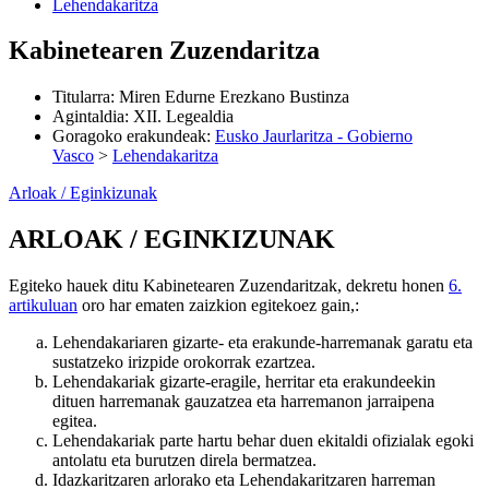
Lehendakaritza
Kabinetearen Zuzendaritza
Titularra
:
Miren Edurne Erezkano Bustinza
Agintaldia
:
XII. Legealdia
Goragoko erakundeak
:
Eusko Jaurlaritza - Gobierno
Vasco
>
Lehendakaritza
Arloak / Eginkizunak
ARLOAK / EGINKIZUNAK
Egiteko hauek ditu Kabinetearen Zuzendaritzak, dekretu honen
6.
artikuluan
oro har ematen zaizkion egitekoez gain,:
Lehendakariaren gizarte- eta erakunde-harremanak garatu eta
sustatzeko irizpide orokorrak ezartzea.
Lehendakariak gizarte-eragile, herritar eta erakundeekin
dituen harremanak gauzatzea eta harremanon jarraipena
egitea.
Lehendakariak parte hartu behar duen ekitaldi ofizialak egoki
antolatu eta burutzen direla bermatzea.
Idazkaritzaren arlorako eta Lehendakaritzaren harreman