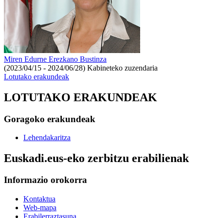
Miren Edurne Erezkano Bustinza
(2023/04/15 - 2024/06/28)
Kabineteko zuzendaria
Lotutako erakundeak
LOTUTAKO ERAKUNDEAK
Goragoko erakundeak
Lehendakaritza
Euskadi.eus-eko zerbitzu erabilienak
Informazio orokorra
Kontaktua
Web-mapa
Erabilerraztasuna