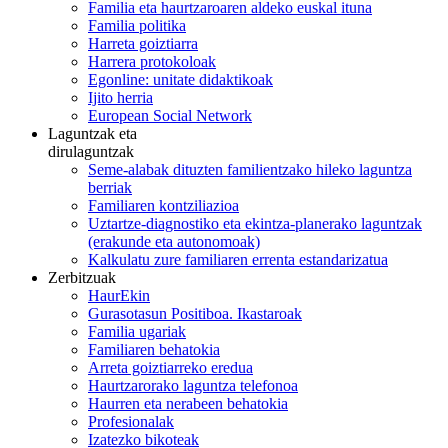
Familia eta haurtzaroaren aldeko euskal ituna
Familia politika
Harreta goiztiarra
Harrera protokoloak
Egonline: unitate didaktikoak
Ijito herria
European Social Network
Laguntzak eta
dirulaguntzak
Seme-alabak dituzten familientzako hileko laguntza
berriak
Familiaren kontziliazioa
Uztartze-diagnostiko eta ekintza-planerako laguntzak
(erakunde eta autonomoak)
Kalkulatu zure familiaren errenta estandarizatua
Zerbitzuak
HaurEkin
Gurasotasun Positiboa. Ikastaroak
Familia ugariak
Familiaren behatokia
Arreta goiztiarreko eredua
Haurtzarorako laguntza telefonoa
Haurren eta nerabeen behatokia
Profesionalak
Izatezko bikoteak