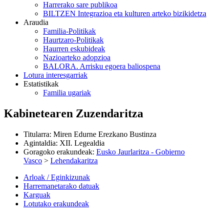
Harrerako sare publikoa
BILTZEN Integrazioa eta kulturen arteko bizikidetza
Araudia
Familia-Politikak
Haurtzaro-Politikak
Haurren eskubideak
Nazioarteko adopzioa
BALORA. Arrisku egoera baliospena
Lotura interesgarriak
Estatistikak
Familia ugariak
Kabinetearen Zuzendaritza
Titularra
:
Miren Edurne Erezkano Bustinza
Agintaldia
:
XII. Legealdia
Goragoko erakundeak
:
Eusko Jaurlaritza - Gobierno
Vasco
>
Lehendakaritza
Arloak / Eginkizunak
Harremanetarako datuak
Karguak
Lotutako erakundeak