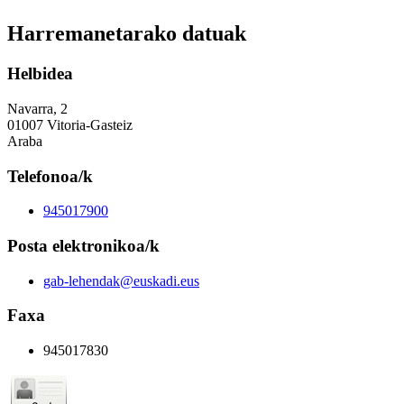
Harremanetarako datuak
Helbidea
Navarra, 2
01007 Vitoria-Gasteiz
Araba
Telefonoa/k
945017900
Posta elektronikoa/k
gab-lehendak@euskadi.eus
Faxa
945017830