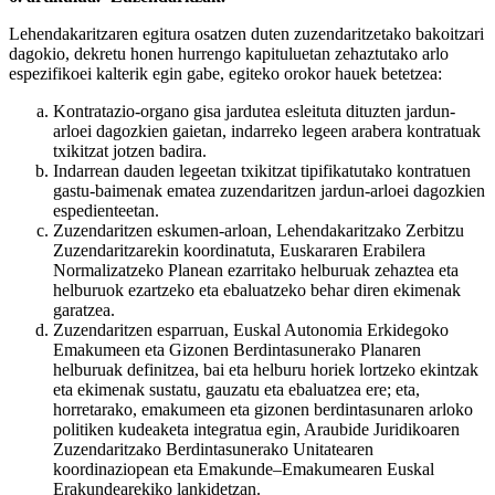
Lehendakaritzaren egitura osatzen duten zuzendaritzetako bakoitzari
dagokio, dekretu honen hurrengo kapituluetan zehaztutako arlo
espezifikoei kalterik egin gabe, egiteko orokor hauek betetzea:
Kontratazio-organo gisa jardutea esleituta dituzten jardun-
arloei dagozkien gaietan, indarreko legeen arabera kontratuak
txikitzat jotzen badira.
Indarrean dauden legeetan txikitzat tipifikatutako kontratuen
gastu-baimenak ematea zuzendaritzen jardun-arloei dagozkien
espedienteetan.
Zuzendaritzen eskumen-arloan, Lehendakaritzako Zerbitzu
Zuzendaritzarekin koordinatuta, Euskararen Erabilera
Normalizatzeko Planean ezarritako helburuak zehaztea eta
helburuok ezartzeko eta ebaluatzeko behar diren ekimenak
garatzea.
Zuzendaritzen esparruan, Euskal Autonomia Erkidegoko
Emakumeen eta Gizonen Berdintasunerako Planaren
helburuak definitzea, bai eta helburu horiek lortzeko ekintzak
eta ekimenak sustatu, gauzatu eta ebaluatzea ere; eta,
horretarako, emakumeen eta gizonen berdintasunaren arloko
politiken kudeaketa integratua egin, Araubide Juridikoaren
Zuzendaritzako Berdintasunerako Unitatearen
koordinaziopean eta Emakunde–Emakumearen Euskal
Erakundearekiko lankidetzan.