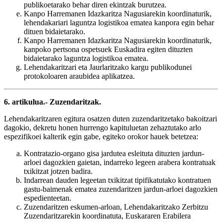
publikoetarako behar diren ekintzak burutzea.
Kanpo Harremanen Idazkaritza Nagusiarekin koordinaturik,
lehendakariari laguntza logistikoa ematea kanpora egin behar
dituen bidaietarako.
Kanpo Harremanen Idazkaritza Nagusiarekin koordinaturik,
kanpoko pertsona ospetsuek Euskadira egiten dituzten
bidaietarako laguntza logistikoa ematea.
Lehendakaritzari eta Jaurlaritzako kargu publikodunei
protokoloaren araubidea aplikatzea.
6. artikulua.- Zuzendaritzak.
Lehendakaritzaren egitura osatzen duten zuzendaritzetako bakoitzari
dagokio, dekretu honen hurrengo kapituluetan zehaztutako arlo
espezifikoei kalterik egin gabe, egiteko orokor hauek betetzea:
Kontratazio-organo gisa jardutea esleituta dituzten jardun-
arloei dagozkien gaietan, indarreko legeen arabera kontratuak
txikitzat jotzen badira.
Indarrean dauden legeetan txikitzat tipifikatutako kontratuen
gastu-baimenak ematea zuzendaritzen jardun-arloei dagozkien
espedienteetan.
Zuzendaritzen eskumen-arloan, Lehendakaritzako Zerbitzu
Zuzendaritzarekin koordinatuta, Euskararen Erabilera