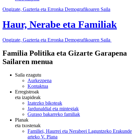
Ongizate, Gazteria eta Erronka Demografikoaren Saila
Haur, Nerabe eta Familiak
Ongizate, Gazteria eta Erronka Demografikoaren Saila
Familia Politika eta Gizarte Garapena
Sailaren menua
Saila ezagutu
Aurkezpena
Kontaktua
Erregistroak
eta izapideak
Izatezko bikoteak
Jardunaldial eta mintegiak
Guraso bakarreko familiak
Planak
eta txostenak
Familiei, Haurrei eta Nerabeei Laguntzeko Erakunde
arteko V. Plana