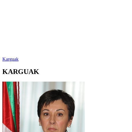
Karguak
KARGUAK