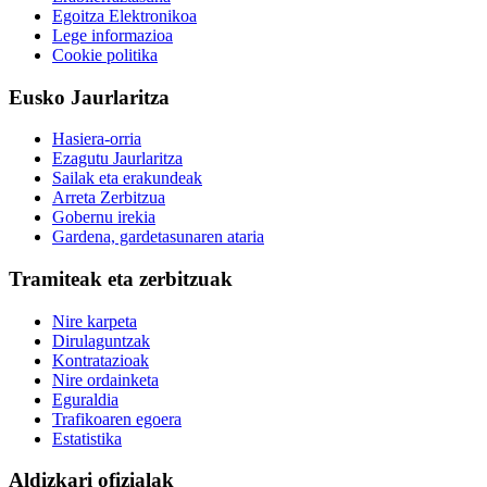
Egoitza Elektronikoa
Lege informazioa
Cookie politika
Eusko Jaurlaritza
Hasiera-orria
Ezagutu Jaurlaritza
Sailak eta erakundeak
Arreta Zerbitzua
Gobernu irekia
Gardena, gardetasunaren ataria
Tramiteak eta zerbitzuak
Nire karpeta
Dirulaguntzak
Kontratazioak
Nire ordainketa
Eguraldia
Trafikoaren egoera
Estatistika
Aldizkari ofizialak