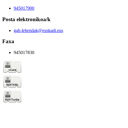
945017900
Posta elektronikoa/k
gab-lehendak@euskadi.eus
Faxa
945017830