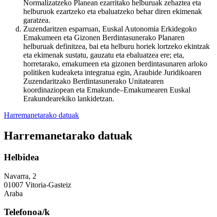
Normalizatzeko Planean ezarritako helburuak zehaztea eta
helburuok ezartzeko eta ebaluatzeko behar diren ekimenak
garatzea.
Zuzendaritzen esparruan, Euskal Autonomia Erkidegoko
Emakumeen eta Gizonen Berdintasunerako Planaren
helburuak definitzea, bai eta helburu horiek lortzeko ekintzak
eta ekimenak sustatu, gauzatu eta ebaluatzea ere; eta,
horretarako, emakumeen eta gizonen berdintasunaren arloko
politiken kudeaketa integratua egin, Araubide Juridikoaren
Zuzendaritzako Berdintasunerako Unitatearen
koordinaziopean eta Emakunde–Emakumearen Euskal
Erakundearekiko lankidetzan.
Harremanetarako datuak
Harremanetarako datuak
Helbidea
Navarra, 2
01007 Vitoria-Gasteiz
Araba
Telefonoa/k