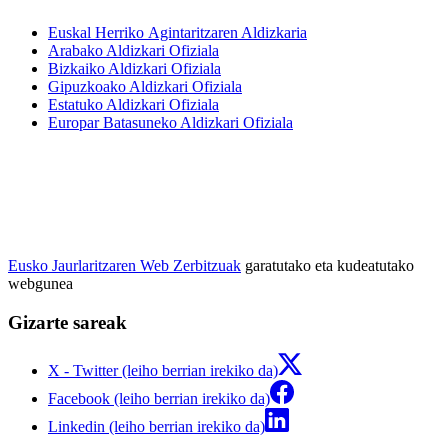
Euskal Herriko Agintaritzaren Aldizkaria
Arabako Aldizkari Ofiziala
Bizkaiko Aldizkari Ofiziala
Gipuzkoako Aldizkari Ofiziala
Estatuko Aldizkari Ofiziala
Europar Batasuneko Aldizkari Ofiziala
Eusko Jaurlaritzaren Web Zerbitzuak
garatutako eta kudeatutako
webgunea
Gizarte sareak
X - Twitter (leiho berrian irekiko da)
Facebook (leiho berrian irekiko da)
Linkedin (leiho berrian irekiko da)