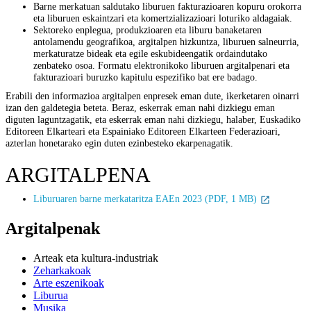
Barne merkatuan saldutako liburuen fakturazioaren kopuru orokorra
eta liburuen eskaintzari eta komertzializazioari loturiko aldagaiak.
Sektoreko enplegua, produkzioaren eta liburu banaketaren
antolamendu geografikoa, argitalpen hizkuntza, liburuen salneurria,
merkaturatze bideak eta egile eskubideengatik ordaindutako
zenbateko osoa. Formatu elektronikoko liburuen argitalpenari eta
fakturazioari buruzko kapitulu espezifiko bat ere badago.
Erabili den informazioa argitalpen enpresek eman dute, ikerketaren oinarri
izan den galdetegia beteta. Beraz, eskerrak eman nahi dizkiegu eman
diguten laguntzagatik, eta eskerrak eman nahi dizkiegu, halaber, Euskadiko
Editoreen Elkarteari eta Espainiako Editoreen Elkarteen Federazioari,
azterlan honetarako egin duten ezinbesteko ekarpenagatik.
ARGITALPENA
Liburuaren barne merkataritza EAEn 2023 (PDF, 1 MB)
Argitalpenak
Arteak eta kultura-industriak
Zeharkakoak
Arte eszenikoak
Liburua
Musika