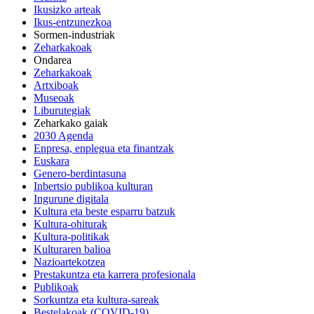
Ikusizko arteak
Ikus-entzunezkoa
Sormen-industriak
Zeharkakoak
Ondarea
Zeharkakoak
Artxiboak
Museoak
Liburutegiak
Zeharkako gaiak
2030 Agenda
Enpresa, enplegua eta finantzak
Euskara
Genero-berdintasuna
Inbertsio publikoa kulturan
Ingurune digitala
Kultura eta beste esparru batzuk
Kultura-ohiturak
Kultura-politikak
Kulturaren balioa
Nazioartekotzea
Prestakuntza eta karrera profesionala
Publikoak
Sorkuntza eta kultura-sareak
Bestelakoak (COVID-19)