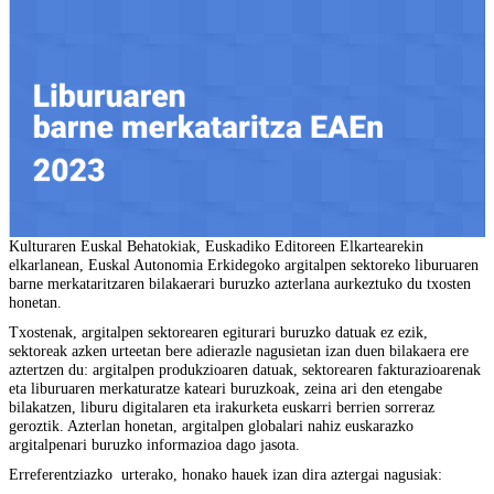
Kulturaren Euskal Behatokiak, Euskadiko Editoreen Elkartearekin
elkarlanean, Euskal Autonomia Erkidegoko argitalpen sektoreko liburuaren
barne merkataritzaren bilakaerari buruzko azterlana aurkeztuko du txosten
honetan.
Txostenak, argitalpen sektorearen egiturari buruzko datuak ez ezik,
sektoreak azken urteetan bere adierazle nagusietan izan duen bilakaera ere
aztertzen du: argitalpen produkzioaren datuak, sektorearen fakturazioarenak
eta liburuaren merkaturatze kateari buruzkoak, zeina ari den etengabe
bilakatzen, liburu digitalaren eta irakurketa euskarri berrien sorreraz
geroztik. Azterlan honetan, argitalpen globalari nahiz euskarazko
argitalpenari buruzko informazioa dago jasota.
Erreferentziazko urterako, honako hauek izan dira aztergai nagusiak: