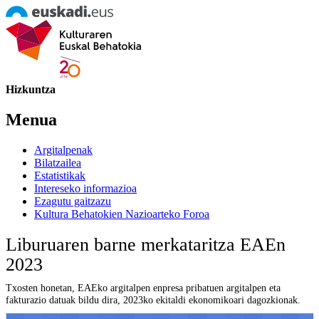
Hizkuntza
Menua
Argitalpenak
Bilatzailea
Estatistikak
Intereseko informazioa
Ezagutu gaitzazu
Kultura Behatokien Nazioarteko Foroa
Liburuaren barne merkataritza EAEn
2023
Txosten honetan, EAEko argitalpen enpresa pribatuen argitalpen eta
fakturazio datuak bildu dira, 2023ko ekitaldi ekonomikoari dagozkionak.