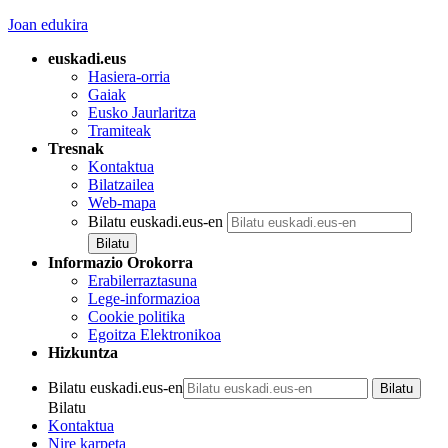
Joan edukira
euskadi.eus
Hasiera-orria
Gaiak
Eusko Jaurlaritza
Tramiteak
Tresnak
Kontaktua
Bilatzailea
Web-mapa
Bilatu euskadi.eus-en
Informazio Orokorra
Erabilerraztasuna
Lege-informazioa
Cookie politika
Egoitza Elektronikoa
Hizkuntza
Bilatu euskadi.eus-en
Bilatu
Kontaktua
Nire karpeta