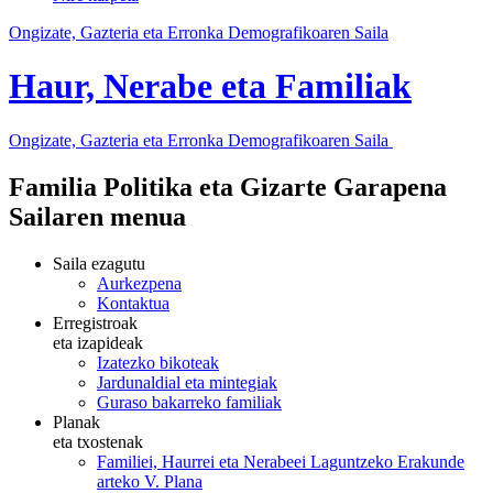
Ongizate, Gazteria eta Erronka Demografikoaren Saila
Haur, Nerabe eta Familiak
Ongizate, Gazteria eta Erronka Demografikoaren Saila
Familia Politika eta Gizarte Garapena
Sailaren menua
Saila ezagutu
Aurkezpena
Kontaktua
Erregistroak
eta izapideak
Izatezko bikoteak
Jardunaldial eta mintegiak
Guraso bakarreko familiak
Planak
eta txostenak
Familiei, Haurrei eta Nerabeei Laguntzeko Erakunde
arteko V. Plana