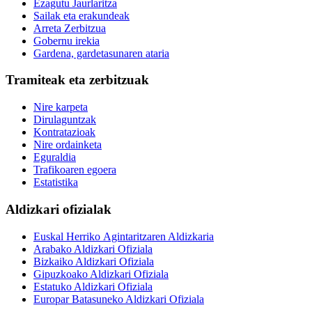
Ezagutu Jaurlaritza
Sailak eta erakundeak
Arreta Zerbitzua
Gobernu irekia
Gardena, gardetasunaren ataria
Tramiteak eta zerbitzuak
Nire karpeta
Dirulaguntzak
Kontratazioak
Nire ordainketa
Eguraldia
Trafikoaren egoera
Estatistika
Aldizkari ofizialak
Euskal Herriko Agintaritzaren Aldizkaria
Arabako Aldizkari Ofiziala
Bizkaiko Aldizkari Ofiziala
Gipuzkoako Aldizkari Ofiziala
Estatuko Aldizkari Ofiziala
Europar Batasuneko Aldizkari Ofiziala