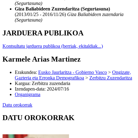
(Segurtasuna)
Giza Baliabideen Zuzendaritza (Segurtasuna)
(2013/01/25 - 2016/11/26)
Giza Baliabideen zuzendaria
(Segurtasuna)
JARDUERA PUBLIKOA
Kontsultatu jarduera publikoa (berriak, ekitaldiak...)
Karmele Arias Martinez
Erakundea
:
Eusko Jaurlaritza - Gobierno Vasco
>
Ongizate,
Gazteria eta Erronka Demografikoa
>
Zerbitzu Zuzendaritza
Kargua
:
Zerbitzu zuzendaria
Izendapen-data
:
2024/07/16
Organigrama
Datu orokorrak
DATU OROKORRAK