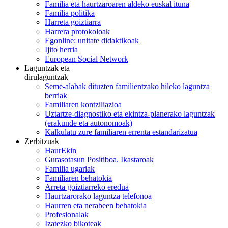
Familia eta haurtzaroaren aldeko euskal ituna
Familia politika
Harreta goiztiarra
Harrera protokoloak
Egonline: unitate didaktikoak
Ijito herria
European Social Network
Laguntzak eta
dirulaguntzak
Seme-alabak dituzten familientzako hileko laguntza
berriak
Familiaren kontziliazioa
Uztartze-diagnostiko eta ekintza-planerako laguntzak
(erakunde eta autonomoak)
Kalkulatu zure familiaren errenta estandarizatua
Zerbitzuak
HaurEkin
Gurasotasun Positiboa. Ikastaroak
Familia ugariak
Familiaren behatokia
Arreta goiztiarreko eredua
Haurtzarorako laguntza telefonoa
Haurren eta nerabeen behatokia
Profesionalak
Izatezko bikoteak