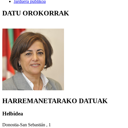
Jarduera publikoa
DATU OROKORRAK
HARREMANETARAKO DATUAK
Helbidea
Donostia-San Sebastián , 1