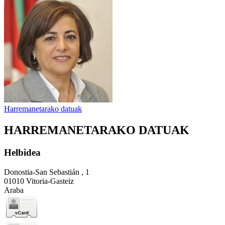
Harremanetarako datuak
HARREMANETARAKO DATUAK
Helbidea
Donostia-San Sebastián , 1
01010 Vitoria-Gasteiz
Araba