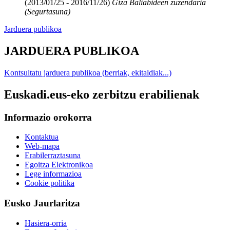
(2013/01/25 - 2016/11/26)
Giza Baliabideen zuzendaria
(Segurtasuna)
Jarduera publikoa
JARDUERA PUBLIKOA
Kontsultatu jarduera publikoa (berriak, ekitaldiak...)
Euskadi.eus-eko zerbitzu erabilienak
Informazio orokorra
Kontaktua
Web-mapa
Erabilerraztasuna
Egoitza Elektronikoa
Lege informazioa
Cookie politika
Eusko Jaurlaritza
Hasiera-orria