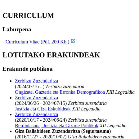
CURRICULUM
Laburpena
Curriculum Vitae (Pdf, 200 Kb.)
LOTUTAKO ERAKUNDEAK
Erakunde publikoa
Zerbitzu Zuzendaritza
(2024/07/16 - )
Zerbitzu zuzendaria
Ongizate, Gazteria eta Erronka Demografikoa
XIII Legealdia
Zerbitzu Zuzendaritza
(2024/06/26 - 2024/07/15)
Zerbitzu zuzendaria
Justizia eta Giza Eskubideak
XIII Legealdia
Zerbitzu Zuzendaritza
(2020/10/17 - 2024/06/24)
Zerbitzu zuzendaria
Berdintasuna, Justizia eta Gizarte Politikak
XII Legealdia
Giza Baliabideen Zuzendaritza (Segurtasuna)
(2016/11/27 - 2020/10/02)
Giza Baliabideen zuzendaria