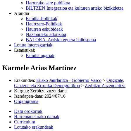
Harrerako sare publikoa
BILTZEN Integrazioa eta kulturen arteko bizikidetza
Araudia
Familia-Politikak
Haurtzaro-Politikak
Haurren eskubideak
Nazioarteko adopzioa
BALORA. Arrisku egoera baliospena
Lotura interesgarriak
Estatistikak
Familia ugariak
Karmele Arias Martinez
Erakundea
:
Eusko Jaurlaritza - Gobierno Vasco
>
Ongizate,
Gazteria eta Erronka Demografikoa
>
Zerbitzu Zuzendaritza
Kargua
:
Zerbitzu zuzendaria
Izendapen-data
:
2024/07/16
Organigrama
Datu orokorrak
Harremanetarako datuak
Curriculum
Lotutako erakundeak