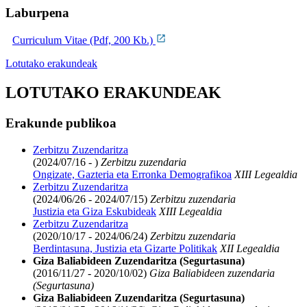
Laburpena
Curriculum Vitae (Pdf, 200 Kb.)
Lotutako erakundeak
LOTUTAKO ERAKUNDEAK
Erakunde publikoa
Zerbitzu Zuzendaritza
(2024/07/16 - )
Zerbitzu zuzendaria
Ongizate, Gazteria eta Erronka Demografikoa
XIII Legealdia
Zerbitzu Zuzendaritza
(2024/06/26 - 2024/07/15)
Zerbitzu zuzendaria
Justizia eta Giza Eskubideak
XIII Legealdia
Zerbitzu Zuzendaritza
(2020/10/17 - 2024/06/24)
Zerbitzu zuzendaria
Berdintasuna, Justizia eta Gizarte Politikak
XII Legealdia
Giza Baliabideen Zuzendaritza (Segurtasuna)
(2016/11/27 - 2020/10/02)
Giza Baliabideen zuzendaria
(Segurtasuna)
Giza Baliabideen Zuzendaritza (Segurtasuna)