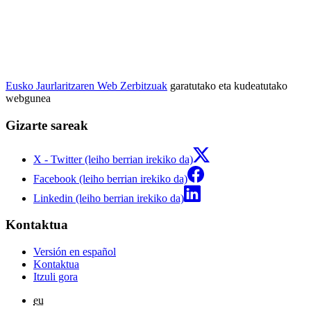
Eusko Jaurlaritzaren Web Zerbitzuak
garatutako eta kudeatutako
webgunea
Gizarte sareak
X - Twitter (leiho berrian irekiko da)
Facebook (leiho berrian irekiko da)
Linkedin (leiho berrian irekiko da)
Kontaktua
Versión en español
Kontaktua
Itzuli gora
eu