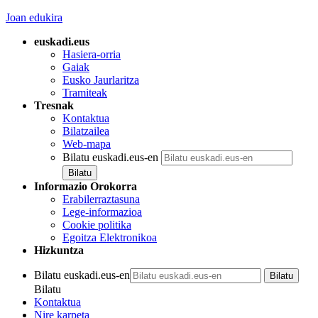
Joan edukira
euskadi.eus
Hasiera-orria
Gaiak
Eusko Jaurlaritza
Tramiteak
Tresnak
Kontaktua
Bilatzailea
Web-mapa
Bilatu euskadi.eus-en
Informazio Orokorra
Erabilerraztasuna
Lege-informazioa
Cookie politika
Egoitza Elektronikoa
Hizkuntza
Bilatu euskadi.eus-en
Bilatu
Kontaktua
Nire karpeta