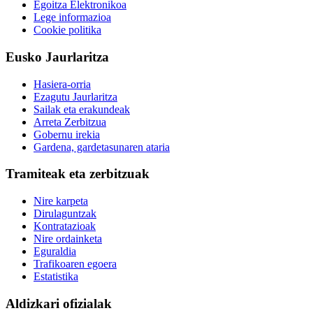
Egoitza Elektronikoa
Lege informazioa
Cookie politika
Eusko Jaurlaritza
Hasiera-orria
Ezagutu Jaurlaritza
Sailak eta erakundeak
Arreta Zerbitzua
Gobernu irekia
Gardena, gardetasunaren ataria
Tramiteak eta zerbitzuak
Nire karpeta
Dirulaguntzak
Kontratazioak
Nire ordainketa
Eguraldia
Trafikoaren egoera
Estatistika
Aldizkari ofizialak