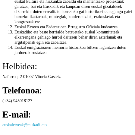
euskal kultura eta hizkuntza zabaldu eta mantentzeko proiektuak
garatzea, bai eta Euskadik eta kanpoan diren euskal gizataldeek
elkarrekin duten errealitate horretako gai historikoei eta egungo gaiei
buruzko ikastaroak, mintegiak, konferentziak, erakusketak eta
kongresuak ere.
Euskal Etxeen eta Federazioen Erregistro Ofiziala kudeatzea.
Euskadiko eta beste herrialde batzuetako euskal komunitateak
elkarrengana gehiago hurbil daitezen behar diren azterlanak eta
argitalpenak egin eta zabaltzea.
Euskal emigrazioaren memoria historikoa biltzen laguntzen duten
jarduerak sustatzea.
Helbidea:
Nafarroa, 2 01007 Vitoria-Gasteiz
Telefonoa
:
(+34) 945018127
E-mail
:
euskaletxeak@euskadi.eus