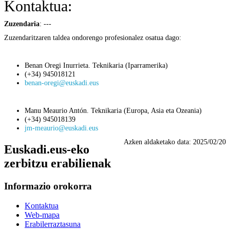
Kontaktua:
Zuzendaria
: ---
Zuzendaritzaren taldea ondorengo profesionalez osatua dago:
Benan Oregi Inurrieta.
Teknikaria (
Iparramerika
)
(+34) 945018121
benan-oregi@euskadi.eus
Manu Meaurio Antón.
Teknikaria (Europa, Asia eta Ozeania)
(+34) 945018139
jm-meaurio@euskadi.eus
Azken aldaketako data:
2025/02/20
Euskadi.eus-eko
zerbitzu erabilienak
Informazio orokorra
Kontaktua
Web-mapa
Erabilerraztasuna