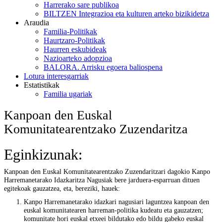
Harrerako sare publikoa
BILTZEN Integrazioa eta kulturen arteko bizikidetza
Araudia
Familia-Politikak
Haurtzaro-Politikak
Haurren eskubideak
Nazioarteko adopzioa
BALORA. Arrisku egoera baliospena
Lotura interesgarriak
Estatistikak
Familia ugariak
Kanpoan den Euskal
Komunitatearentzako Zuzendaritza
Eginkizunak:
Kanpoan den Euskal Komunitatearentzako Zuzendaritzari dagokio Kanpo
Harremanetarako Idazkaritza Nagusiak bere jarduera-esparruan dituen
egitekoak gauzatzea, eta, bereziki, hauek:
Kanpo Harremanetarako idazkari nagusiari laguntzea kanpoan den
euskal komunitatearen harreman-politika kudeatu eta gauzatzen;
komunitate hori euskal etxeei bildutako edo bildu gabeko euskal