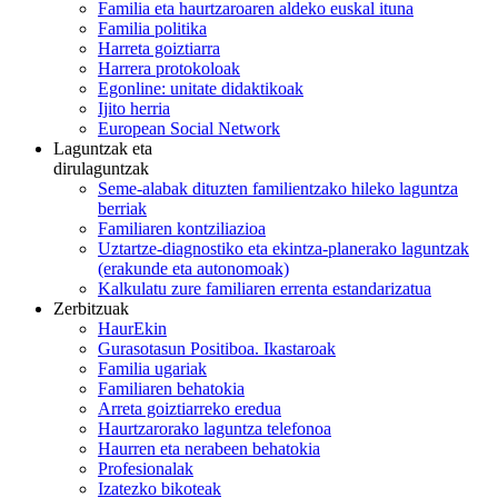
Familia eta haurtzaroaren aldeko euskal ituna
Familia politika
Harreta goiztiarra
Harrera protokoloak
Egonline: unitate didaktikoak
Ijito herria
European Social Network
Laguntzak eta
dirulaguntzak
Seme-alabak dituzten familientzako hileko laguntza
berriak
Familiaren kontziliazioa
Uztartze-diagnostiko eta ekintza-planerako laguntzak
(erakunde eta autonomoak)
Kalkulatu zure familiaren errenta estandarizatua
Zerbitzuak
HaurEkin
Gurasotasun Positiboa. Ikastaroak
Familia ugariak
Familiaren behatokia
Arreta goiztiarreko eredua
Haurtzarorako laguntza telefonoa
Haurren eta nerabeen behatokia
Profesionalak
Izatezko bikoteak