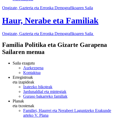
Ongizate, Gazteria eta Erronka Demografikoaren Saila
Haur, Nerabe eta Familiak
Ongizate, Gazteria eta Erronka Demografikoaren Saila
Familia Politika eta Gizarte Garapena
Sailaren menua
Saila ezagutu
Aurkezpena
Kontaktua
Erregistroak
eta izapideak
Izatezko bikoteak
Jardunaldial eta mintegiak
Guraso bakarreko familiak
Planak
eta txostenak
Familiei, Haurrei eta Nerabeei Laguntzeko Erakunde
arteko V. Plana