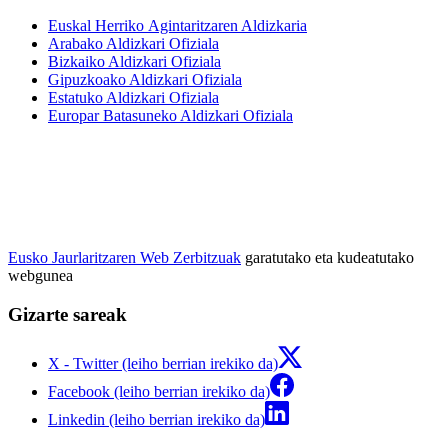
Euskal Herriko Agintaritzaren Aldizkaria
Arabako Aldizkari Ofiziala
Bizkaiko Aldizkari Ofiziala
Gipuzkoako Aldizkari Ofiziala
Estatuko Aldizkari Ofiziala
Europar Batasuneko Aldizkari Ofiziala
Eusko Jaurlaritzaren Web Zerbitzuak
garatutako eta kudeatutako
webgunea
Gizarte sareak
X - Twitter (leiho berrian irekiko da)
Facebook (leiho berrian irekiko da)
Linkedin (leiho berrian irekiko da)