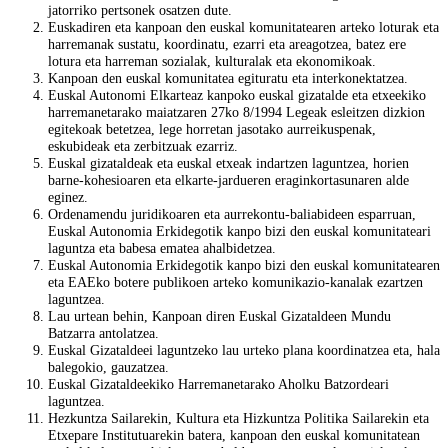
jatorriko pertsonek osatzen dute.
Euskadiren eta kanpoan den euskal komunitatearen arteko loturak eta
harremanak sus­tatu, koordinatu, ezarri eta areagotzea, batez ere
lotura eta harreman sozialak, kulturalak eta ekonomikoak.
Kanpoan den euskal komunitatea egituratu eta interkonektatzea.
Euskal Autonomi Elkarteaz kanpoko euskal gizatalde eta etxeekiko
harremanetarako maiatzaren 27ko 8/1994 Legeak esleitzen dizkion
egitekoak betetzea, lege horretan jasotako aurreikuspenak,
eskubideak eta zerbitzuak ezarriz.
Euskal gizataldeak eta euskal etxeak indartzen laguntzea, horien
barne-kohesioaren eta elkarte-jardueren eraginkortasunaren alde
eginez.
Ordenamendu juridikoaren eta aurrekontu-baliabideen esparruan,
Euskal Autonomia Erkide­gotik kanpo bizi den euskal komunitateari
laguntza eta babesa ematea ahalbidetzea.
Euskal Autonomia Erkidegotik kanpo bizi den euskal komunitatearen
eta EAEko botere publi­koen arteko komunikazio-kanalak ezartzen
laguntzea.
Lau urtean behin, Kanpoan diren Euskal Gizataldeen Mundu
Batzarra antolatzea.
Euskal Gizataldeei laguntzeko lau urteko plana koordinatzea eta, hala
balegokio, gauzatzea.
Euskal Gizataldeekiko Harremanetarako Aholku Batzordeari
laguntzea.
Hezkuntza Sailarekin, Kultura eta Hizkuntza Politika Sailarekin eta
Etxepare Institutuarekin batera, kanpoan den euskal komunitatean