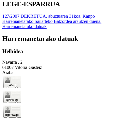
LEGE-ESPARRUA
127/2007 DEKRETUA, abuztuaren 31koa, Kanpo
Harremanetarako Sailarteko Batzordea arautzen duena.
Harremanetarako datuak
Harremanetarako datuak
Helbidea
Navarra , 2
01007 Vitoria-Gasteiz
Araba