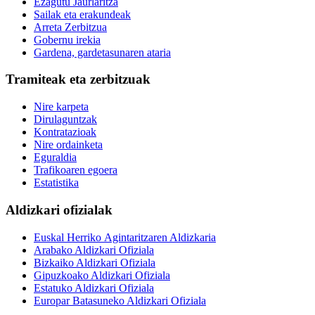
Ezagutu Jaurlaritza
Sailak eta erakundeak
Arreta Zerbitzua
Gobernu irekia
Gardena, gardetasunaren ataria
Tramiteak eta zerbitzuak
Nire karpeta
Dirulaguntzak
Kontratazioak
Nire ordainketa
Eguraldia
Trafikoaren egoera
Estatistika
Aldizkari ofizialak
Euskal Herriko Agintaritzaren Aldizkaria
Arabako Aldizkari Ofiziala
Bizkaiko Aldizkari Ofiziala
Gipuzkoako Aldizkari Ofiziala
Estatuko Aldizkari Ofiziala
Europar Batasuneko Aldizkari Ofiziala