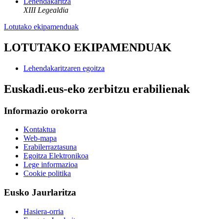
Lehendakaritza
XIII Legealdia
Lotutako ekipamenduak
LOTUTAKO EKIPAMENDUAK
Lehendakaritzaren egoitza
Euskadi.eus-eko zerbitzu erabilienak
Informazio orokorra
Kontaktua
Web-mapa
Erabilerraztasuna
Egoitza Elektronikoa
Lege informazioa
Cookie politika
Eusko Jaurlaritza
Hasiera-orria