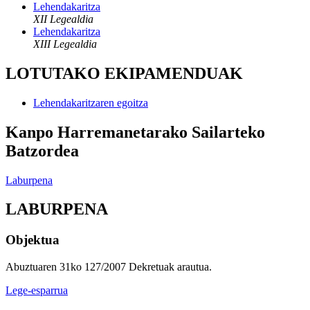
Lehendakaritza
XII Legealdia
Lehendakaritza
XIII Legealdia
LOTUTAKO EKIPAMENDUAK
Lehendakaritzaren egoitza
Kanpo Harremanetarako Sailarteko
Batzordea
Laburpena
LABURPENA
Objektua
Abuztuaren 31ko 127/2007 Dekretuak arautua.
Lege-esparrua