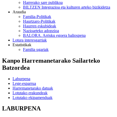
Harrerako sare publikoa
BILTZEN Integrazioa eta kulturen arteko bizikidetza
Araudia
Familia-Politikak
Haurtzaro-Politikak
Haurren eskubideak
Nazioarteko adopzioa
BALORA. Arrisku egoera baliospena
Lotura interesgarriak
Estatistikak
Familia ugariak
Kanpo Harremanetarako Sailarteko
Batzordea
Laburpena
Lege-esparrua
Harremanetarako datuak
Lotutako erakundeak
Lotutako ekipamenduak
LABURPENA