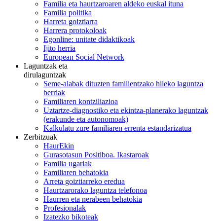
Familia eta haurtzaroaren aldeko euskal ituna
Familia politika
Harreta goiztiarra
Harrera protokoloak
Egonline: unitate didaktikoak
Ijito herria
European Social Network
Laguntzak eta
dirulaguntzak
Seme-alabak dituzten familientzako hileko laguntza
berriak
Familiaren kontziliazioa
Uztartze-diagnostiko eta ekintza-planerako laguntzak
(erakunde eta autonomoak)
Kalkulatu zure familiaren errenta estandarizatua
Zerbitzuak
HaurEkin
Gurasotasun Positiboa. Ikastaroak
Familia ugariak
Familiaren behatokia
Arreta goiztiarreko eredua
Haurtzarorako laguntza telefonoa
Haurren eta nerabeen behatokia
Profesionalak
Izatezko bikoteak