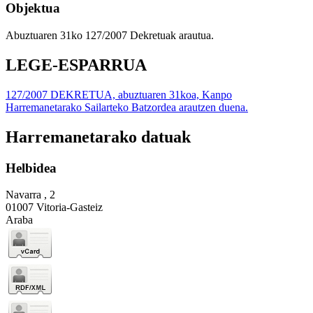
Objektua
Abuztuaren 31ko 127/2007 Dekretuak arautua.
LEGE-ESPARRUA
127/2007 DEKRETUA, abuztuaren 31koa, Kanpo
Harremanetarako Sailarteko Batzordea arautzen duena.
Harremanetarako datuak
Helbidea
Navarra , 2
01007 Vitoria-Gasteiz
Araba