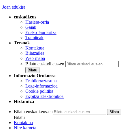
Joan edukira
euskadi.eus
Hasiera-orria
Gaiak
Eusko Jaurlaritza
Tramiteak
Tresnak
Kontaktua
Bilatzailea
Web-mapa
Bilatu euskadi.eus-en
Informazio Orokorra
Erabilerraztasuna
Lege-informazioa
Cookie politika
Egoitza Elektronikoa
Hizkuntza
Bilatu euskadi.eus-en
Bilatu
Kontaktua
Nire karpeta