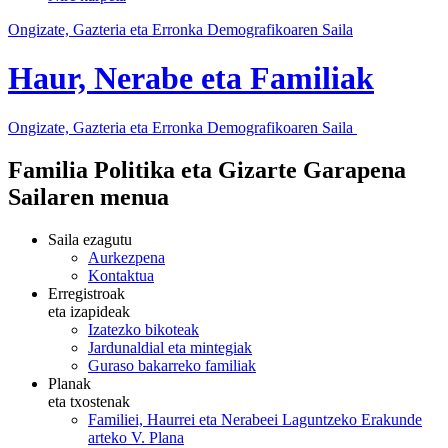
Ongizate, Gazteria eta Erronka Demografikoaren Saila
Haur, Nerabe eta Familiak
Ongizate, Gazteria eta Erronka Demografikoaren Saila
Familia Politika eta Gizarte Garapena
Sailaren menua
Saila ezagutu
Aurkezpena
Kontaktua
Erregistroak
eta izapideak
Izatezko bikoteak
Jardunaldial eta mintegiak
Guraso bakarreko familiak
Planak
eta txostenak
Familiei, Haurrei eta Nerabeei Laguntzeko Erakunde
arteko V. Plana