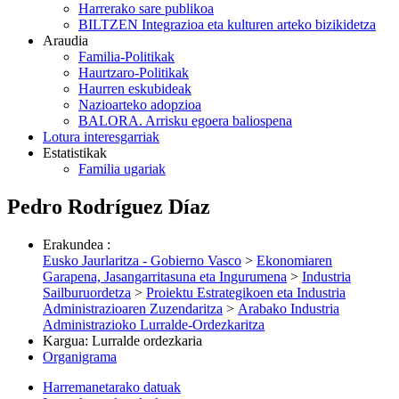
Harrerako sare publikoa
BILTZEN Integrazioa eta kulturen arteko bizikidetza
Araudia
Familia-Politikak
Haurtzaro-Politikak
Haurren eskubideak
Nazioarteko adopzioa
BALORA. Arrisku egoera baliospena
Lotura interesgarriak
Estatistikak
Familia ugariak
Pedro Rodríguez Díaz
Erakundea
:
Eusko Jaurlaritza - Gobierno Vasco
>
Ekonomiaren
Garapena, Jasangarritasuna eta Ingurumena
>
Industria
Sailburuordetza
>
Proiektu Estrategikoen eta Industria
Administrazioaren Zuzendaritza
>
Arabako Industria
Administrazioko Lurralde-Ordezkaritza
Kargua
:
Lurralde ordezkaria
Organigrama
Harremanetarako datuak