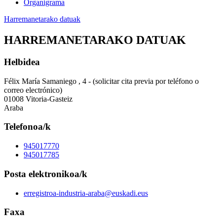
Organigrama
Harremanetarako datuak
HARREMANETARAKO DATUAK
Helbidea
Félix María Samaniego , 4 - (solicitar cita previa por teléfono o
correo electrónico)
01008 Vitoria-Gasteiz
Araba
Telefonoa/k
945017770
945017785
Posta elektronikoa/k
erregistroa-industria-araba@euskadi.eus
Faxa