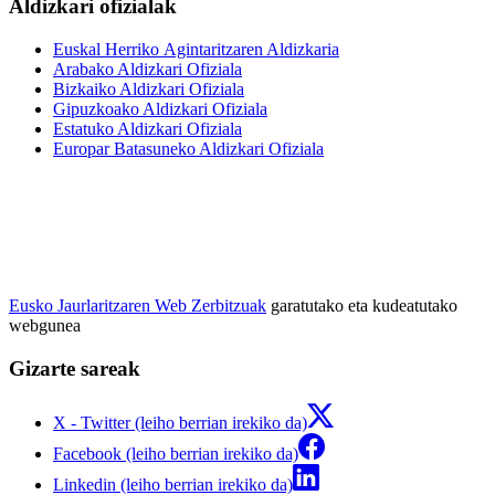
Aldizkari ofizialak
Euskal Herriko Agintaritzaren Aldizkaria
Arabako Aldizkari Ofiziala
Bizkaiko Aldizkari Ofiziala
Gipuzkoako Aldizkari Ofiziala
Estatuko Aldizkari Ofiziala
Europar Batasuneko Aldizkari Ofiziala
Eusko Jaurlaritzaren Web Zerbitzuak
garatutako eta kudeatutako
webgunea
Gizarte sareak
X - Twitter (leiho berrian irekiko da)
Facebook (leiho berrian irekiko da)
Linkedin (leiho berrian irekiko da)