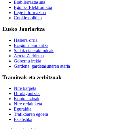
Erabilerraztasuna
Egoitza Elektronikoa
Lege informazioa
Cookie politika
Eusko Jaurlaritza
Hasiera-orria
Ezagutu Jaurlaritza
Sailak eta erakundeak
Arreta Zerbitzua
Gobernu irekia
Gardena, gardetasunaren ataria
Tramiteak eta zerbitzuak
Nire karpeta
Dirulaguntzak
Kontratazioak
Nire ordainketa
Eguraldia
Trafikoaren egoera
Estatistika