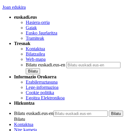
Joan edukira
euskadi.eus
Hasiera-orria
Gaiak
Eusko Jaurlaritza
Tramiteak
Tresnak
Kontaktua
Bilatzailea
Web-mapa
Bilatu euskadi.eus-en
Informazio Orokorra
Erabilerraztasuna
Lege-informazioa
Cookie politika
Egoitza Elektronikoa
Hizkuntza
Bilatu euskadi.eus-en
Bilatu
Kontaktua
Nire karpeta