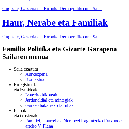
Ongizate, Gazteria eta Erronka Demografikoaren Saila
Haur, Nerabe eta Familiak
Ongizate, Gazteria eta Erronka Demografikoaren Saila
Familia Politika eta Gizarte Garapena
Sailaren menua
Saila ezagutu
Aurkezpena
Kontaktua
Erregistroak
eta izapideak
Izatezko bikoteak
Jardunaldial eta mintegiak
Guraso bakarreko familiak
Planak
eta txostenak
Familiei, Haurrei eta Nerabeei Laguntzeko Erakunde
arteko V. Plana