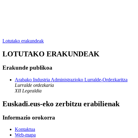
Lotutako erakundeak
LOTUTAKO ERAKUNDEAK
Erakunde publikoa
Arabako Industria Administrazioko Lurralde-Ordezkaritza
Lurralde ordezkaria
XII Legealdia
Euskadi.eus-eko zerbitzu erabilienak
Informazio orokorra
Kontaktua
Web-mapa