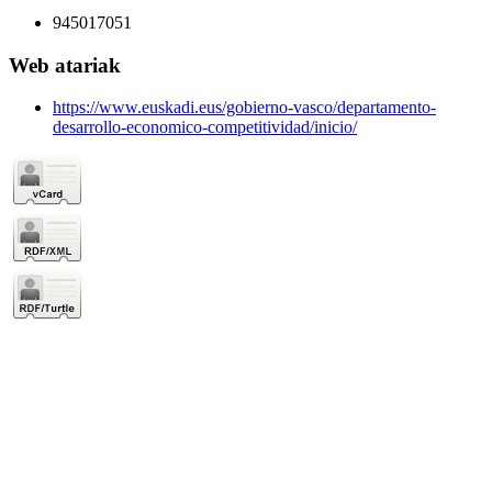
945017051
Web atariak
https://www.euskadi.eus/gobierno-vasco/departamento-
desarrollo-economico-competitividad/inicio/