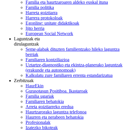
Familia eta haurtzaroaren aldeko euskal ituna
Familia politika
Harreta goiztiarra
Harrera protokoloak
Egonline: unitate didaktikoak
Ijito herria
European Social Network
Laguntzak eta
dirulaguntzak
Seme-alabak dituzten familientzako hileko laguntza
berriak
Familiaren kontziliazioa
Uztartze-diagnostiko eta ekintza-planerako laguntzak
(erakunde eta autonomoak)
Kalkulatu zure familiaren errenta estandarizatua
Zerbitzuak
HaurEkin
Gurasotasun Positiboa. Ikastaroak
Familia ugariak
Familiaren behatokia
Arreta goiztiarreko eredua
Haurtzarorako laguntza telefonoa
Haurren eta nerabeen behatokia
Profesionalak
Izatezko bikoteak