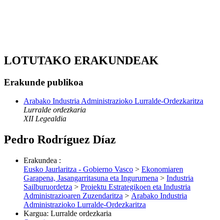
LOTUTAKO ERAKUNDEAK
Erakunde publikoa
Arabako Industria Administrazioko Lurralde-Ordezkaritza
Lurralde ordezkaria
XII Legealdia
Pedro Rodríguez Díaz
Erakundea
:
Eusko Jaurlaritza - Gobierno Vasco
>
Ekonomiaren
Garapena, Jasangarritasuna eta Ingurumena
>
Industria
Sailburuordetza
>
Proiektu Estrategikoen eta Industria
Administrazioaren Zuzendaritza
>
Arabako Industria
Administrazioko Lurralde-Ordezkaritza
Kargua
:
Lurralde ordezkaria