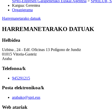
SPRI-Enpresen Garapenerako Euskal Agentzia
>
SPRILUR, S.A
Kargua
:
Gerentea
Organigrama
Harremanetarako datuak
HARREMANETARAKO DATUAK
Helbidea
Uzbina , 24 - Edf. Oficinas 13 Polígono de Jundiz
01015 Vitoria-Gasteiz
Araba
Telefonoa/k
945291215
Posta elektronikoa/k
arabako@spri.eus
Web atariak