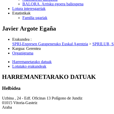
BALORA. Arrisku egoera baliospena
Lotura interesgarriak
Estatistikak
Familia ugariak
Javier Argote Egaña
Erakundea
:
SPRI-Enpresen Garapenerako Euskal Agentzia
>
SPRILUR, S.A
Kargua
:
Gerentea
Organigrama
Harremanetarako datuak
Lotutako erakundeak
HARREMANETARAKO DATUAK
Helbidea
Uzbina , 24 - Edf. Oficinas 13 Polígono de Jundiz
01015 Vitoria-Gasteiz
Araba