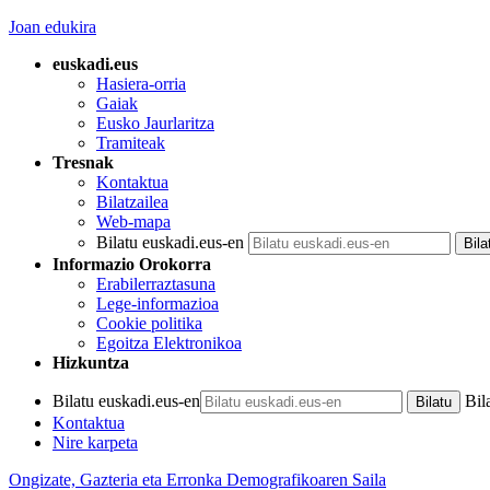
Joan edukira
euskadi.eus
Hasiera-orria
Gaiak
Eusko Jaurlaritza
Tramiteak
Tresnak
Kontaktua
Bilatzailea
Web-mapa
Bilatu euskadi.eus-en
Informazio Orokorra
Erabilerraztasuna
Lege-informazioa
Cookie politika
Egoitza Elektronikoa
Hizkuntza
Bilatu euskadi.eus-en
Bil
Kontaktua
Nire karpeta
Ongizate, Gazteria eta Erronka Demografikoaren Saila