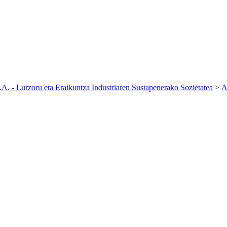
. - Lurzoru eta Eraikuntza Industriaren Sustapenerako Sozietatea
>
A