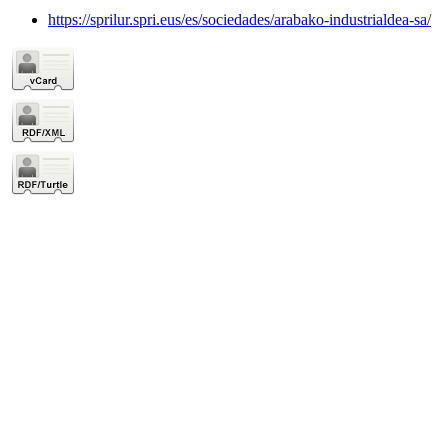
https://sprilur.spri.eus/es/sociedades/arabako-industrialdea-sa/