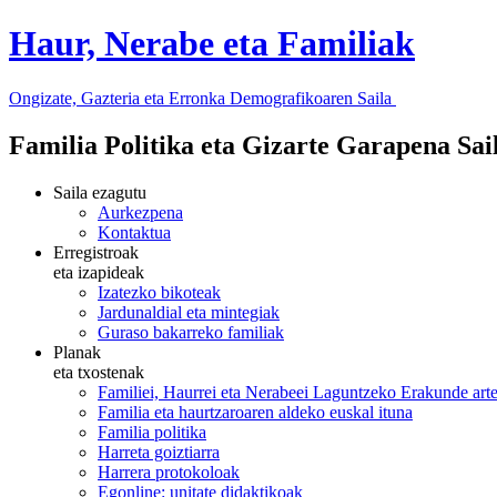
Haur, Nerabe eta Familiak
Ongizate, Gazteria eta Erronka Demografikoaren Saila
Familia Politika eta Gizarte Garapena Sa
Saila ezagutu
Aurkezpena
Kontaktua
Erregistroak
eta izapideak
Izatezko bikoteak
Jardunaldial eta mintegiak
Guraso bakarreko familiak
Planak
eta txostenak
Familiei, Haurrei eta Nerabeei Laguntzeko Erakunde art
Familia eta haurtzaroaren aldeko euskal ituna
Familia politika
Harreta goiztiarra
Harrera protokoloak
Egonline: unitate didaktikoak