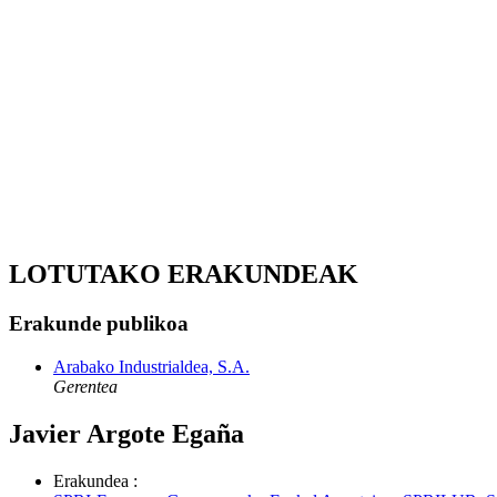
LOTUTAKO ERAKUNDEAK
Erakunde publikoa
Arabako Industrialdea, S.A.
Gerentea
Javier Argote Egaña
Erakundea
: