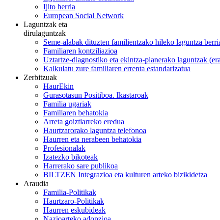
Ijito herria
European Social Network
Laguntzak eta
dirulaguntzak
Seme-alabak dituzten familientzako hileko laguntza berri
Familiaren kontziliazioa
Uztartze-diagnostiko eta ekintza-planerako laguntzak (e
Kalkulatu zure familiaren errenta estandarizatua
Zerbitzuak
HaurEkin
Gurasotasun Positiboa. Ikastaroak
Familia ugariak
Familiaren behatokia
Arreta goiztiarreko eredua
Haurtzarorako laguntza telefonoa
Haurren eta nerabeen behatokia
Profesionalak
Izatezko bikoteak
Harrerako sare publikoa
BILTZEN Integrazioa eta kulturen arteko bizikidetza
Araudia
Familia-Politikak
Haurtzaro-Politikak
Haurren eskubideak
Nazioarteko adopzioa