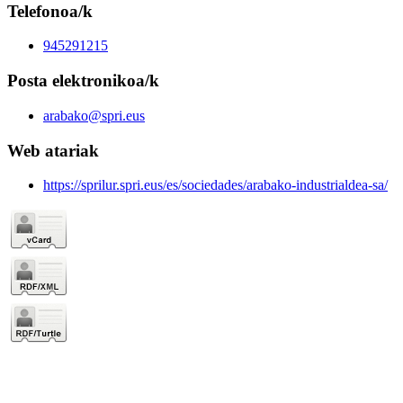
Telefonoa/k
945291215
Posta elektronikoa/k
arabako@spri.eus
Web atariak
https://sprilur.spri.eus/es/sociedades/arabako-industrialdea-sa/