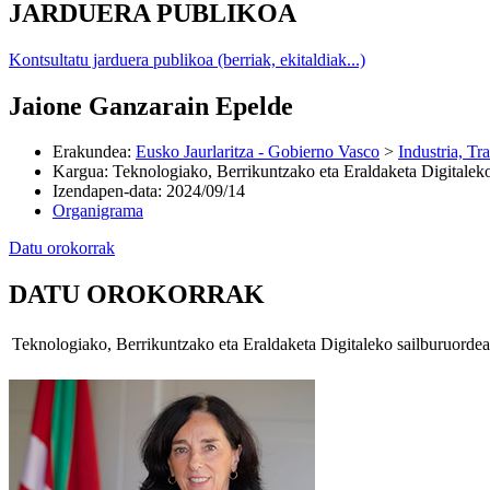
JARDUERA PUBLIKOA
Kontsultatu jarduera publikoa (berriak, ekitaldiak...)
Jaione Ganzarain Epelde
Erakundea
:
Eusko Jaurlaritza - Gobierno Vasco
>
Industria, Tr
Kargua
:
Teknologiako, Berrikuntzako eta Eraldaketa Digitalek
Izendapen-data
:
2024/09/14
Organigrama
Datu orokorrak
DATU OROKORRAK
Teknologiako, Berrikuntzako eta Eraldaketa Digitaleko sailburuordea (