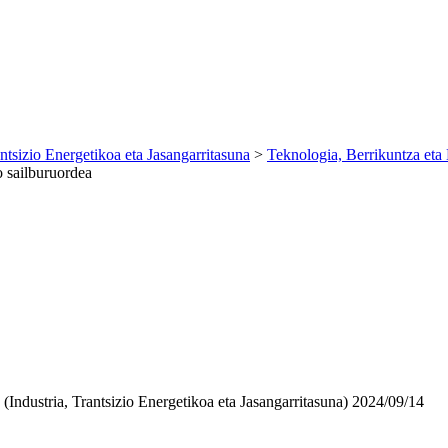
antsizio Energetikoa eta Jasangarritasuna
>
Teknologia, Berrikuntza eta 
o sailburuordea
Industria, Trantsizio Energetikoa eta Jasangarritasuna)
2024/09/14