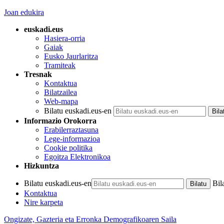
Joan edukira
euskadi.eus
Hasiera-orria
Gaiak
Eusko Jaurlaritza
Tramiteak
Tresnak
Kontaktua
Bilatzailea
Web-mapa
Bilatu euskadi.eus-en
Informazio Orokorra
Erabilerraztasuna
Lege-informazioa
Cookie politika
Egoitza Elektronikoa
Hizkuntza
Bilatu euskadi.eus-en
Bil
Kontaktua
Nire karpeta
Ongizate, Gazteria eta Erronka Demografikoaren Saila