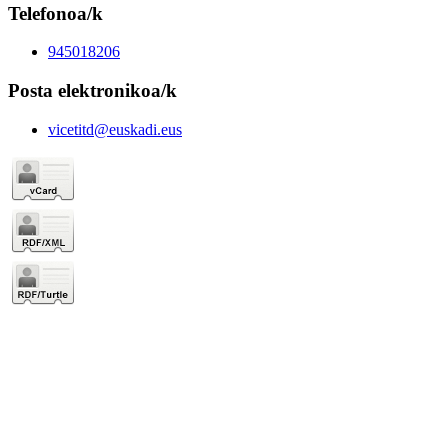
Telefonoa/k
945018206
Posta elektronikoa/k
vicetitd@euskadi.eus