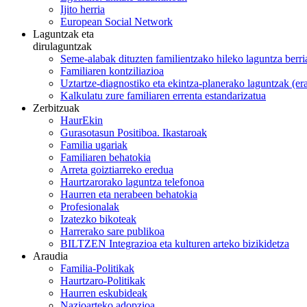
Ijito herria
European Social Network
Laguntzak eta
dirulaguntzak
Seme-alabak dituzten familientzako hileko laguntza berri
Familiaren kontziliazioa
Uztartze-diagnostiko eta ekintza-planerako laguntzak (e
Kalkulatu zure familiaren errenta estandarizatua
Zerbitzuak
HaurEkin
Gurasotasun Positiboa. Ikastaroak
Familia ugariak
Familiaren behatokia
Arreta goiztiarreko eredua
Haurtzarorako laguntza telefonoa
Haurren eta nerabeen behatokia
Profesionalak
Izatezko bikoteak
Harrerako sare publikoa
BILTZEN Integrazioa eta kulturen arteko bizikidetza
Araudia
Familia-Politikak
Haurtzaro-Politikak
Haurren eskubideak
Nazioarteko adopzioa