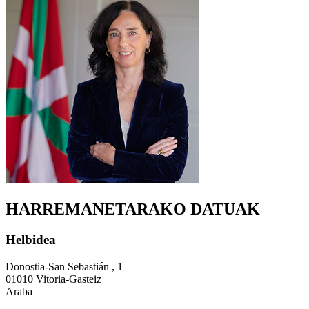
HARREMANETARAKO DATUAK
Helbidea
Donostia-San Sebastián , 1
01010 Vitoria-Gasteiz
Araba