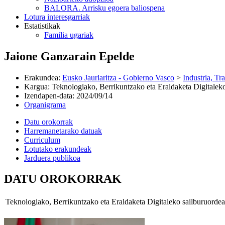
BALORA. Arrisku egoera baliospena
Lotura interesgarriak
Estatistikak
Familia ugariak
Jaione Ganzarain Epelde
Erakundea
:
Eusko Jaurlaritza - Gobierno Vasco
>
Industria, Tr
Kargua
:
Teknologiako, Berrikuntzako eta Eraldaketa Digitalek
Izendapen-data
:
2024/09/14
Organigrama
Datu orokorrak
Harremanetarako datuak
Curriculum
Lotutako erakundeak
Jarduera publikoa
DATU OROKORRAK
Teknologiako, Berrikuntzako eta Eraldaketa Digitaleko sailburuordea (