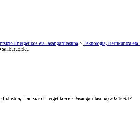
antsizio Energetikoa eta Jasangarritasuna
>
Teknologia, Berrikuntza eta 
o sailburuordea
Industria, Trantsizio Energetikoa eta Jasangarritasuna)
2024/09/14