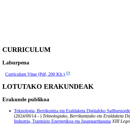
CURRICULUM
Laburpena
Curriculum Vitae (Pdf, 200 Kb.)
LOTUTAKO ERAKUNDEAK
Erakunde publikoa
Teknologia, Berrikuntza eta Eraldaketa Digitaleko Sailburuorde
(2024/09/14 - )
Teknologiako, Berrikuntzako eta Eraldaketa Di
Industria, Trantsizio Energetikoa eta Jasangarritasuna
XIII Lege