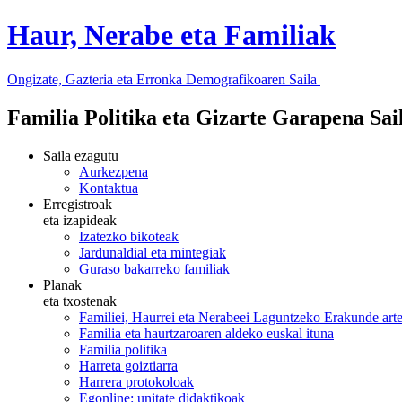
Haur, Nerabe eta Familiak
Ongizate, Gazteria eta Erronka Demografikoaren Saila
Familia Politika eta Gizarte Garapena Sa
Saila ezagutu
Aurkezpena
Kontaktua
Erregistroak
eta izapideak
Izatezko bikoteak
Jardunaldial eta mintegiak
Guraso bakarreko familiak
Planak
eta txostenak
Familiei, Haurrei eta Nerabeei Laguntzeko Erakunde art
Familia eta haurtzaroaren aldeko euskal ituna
Familia politika
Harreta goiztiarra
Harrera protokoloak
Egonline: unitate didaktikoak