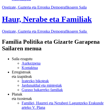
Ongizate, Gazteria eta Erronka Demografikoaren Saila
Haur, Nerabe eta Familiak
Ongizate, Gazteria eta Erronka Demografikoaren Saila
Familia Politika eta Gizarte Garapena
Sailaren menua
Saila ezagutu
Aurkezpena
Kontaktua
Erregistroak
eta izapideak
Izatezko bikoteak
Jardunaldial eta mintegiak
Guraso bakarreko familiak
Planak
eta txostenak
Familiei, Haurrei eta Nerabeei Laguntzeko Erakunde
arteko V. Plana