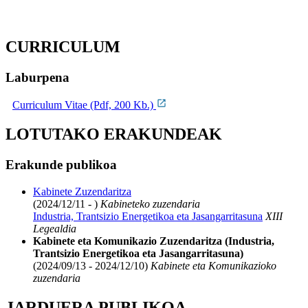
CURRICULUM
Laburpena
Curriculum Vitae (Pdf, 200 Kb.)
LOTUTAKO ERAKUNDEAK
Erakunde publikoa
Kabinete Zuzendaritza
(2024/12/11 - )
Kabineteko zuzendaria
Industria, Trantsizio Energetikoa eta Jasangarritasuna
XIII
Legealdia
Kabinete eta Komunikazio Zuzendaritza (Industria,
Trantsizio Energetikoa eta Jasangarritasuna)
(2024/09/13 - 2024/12/10)
Kabinete eta Komunikazioko
zuzendaria
JARDUERA PUBLIKOA