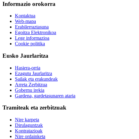
Informazio orokorra
Kontaktua
Web-mapa
Erabilerraztasuna
Egoitza Elektronikoa
Lege informazioa
Cookie politika
Eusko Jaurlaritza
Hasiera-orria
Ezagutu Jaurlaritza
Sailak eta erakundeak
Arreta Zerbitzua
Gobernu irekia
Gardena, gardetasunaren ataria
Tramiteak eta zerbitzuak
Nire karpeta
Dirulaguntzak
Kontratazioak
Nire ordainketa