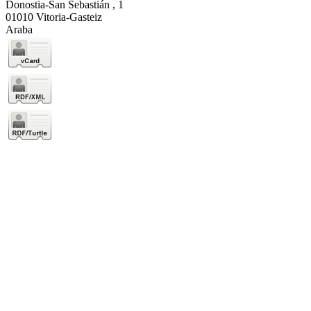
Donostia-San Sebastián , 1
01010 Vitoria-Gasteiz
Araba