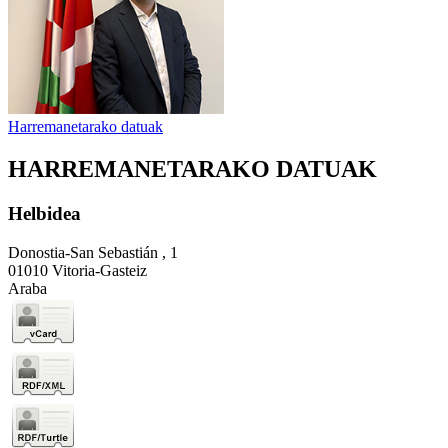
Harremanetarako datuak
HARREMANETARAKO DATUAK
Helbidea
Donostia-San Sebastián , 1
01010 Vitoria-Gasteiz
Araba