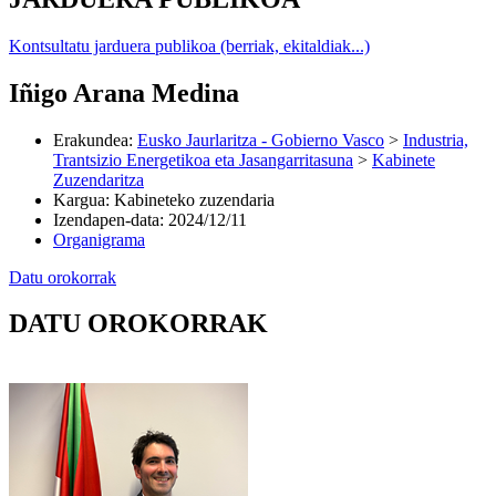
Kontsultatu jarduera publikoa (berriak, ekitaldiak...)
Iñigo Arana Medina
Erakundea
:
Eusko Jaurlaritza - Gobierno Vasco
>
Industria,
Trantsizio Energetikoa eta Jasangarritasuna
>
Kabinete
Zuzendaritza
Kargua
:
Kabineteko zuzendaria
Izendapen-data
:
2024/12/11
Organigrama
Datu orokorrak
DATU OROKORRAK