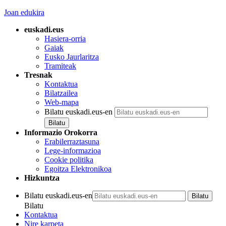
Joan edukira
euskadi.eus
Hasiera-orria
Gaiak
Eusko Jaurlaritza
Tramiteak
Tresnak
Kontaktua
Bilatzailea
Web-mapa
Bilatu euskadi.eus-en
Informazio Orokorra
Erabilerraztasuna
Lege-informazioa
Cookie politika
Egoitza Elektronikoa
Hizkuntza
Bilatu euskadi.eus-en
Bilatu
Kontaktua
Nire karpeta