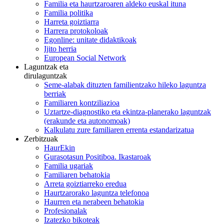
Familia eta haurtzaroaren aldeko euskal ituna
Familia politika
Harreta goiztiarra
Harrera protokoloak
Egonline: unitate didaktikoak
Ijito herria
European Social Network
Laguntzak eta
dirulaguntzak
Seme-alabak dituzten familientzako hileko laguntza
berriak
Familiaren kontziliazioa
Uztartze-diagnostiko eta ekintza-planerako laguntzak
(erakunde eta autonomoak)
Kalkulatu zure familiaren errenta estandarizatua
Zerbitzuak
HaurEkin
Gurasotasun Positiboa. Ikastaroak
Familia ugariak
Familiaren behatokia
Arreta goiztiarreko eredua
Haurtzarorako laguntza telefonoa
Haurren eta nerabeen behatokia
Profesionalak
Izatezko bikoteak