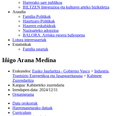
Harrerako sare publikoa
BILTZEN Integrazioa eta kulturen arteko bizikidetza
Araudia
Familia-Politikak
Haurtzaro-Politikak
Haurren eskubideak
Nazioarteko adopzioa
BALORA. Arrisku egoera baliospena
Lotura interesgarriak
Estatistikak
Familia ugariak
Iñigo Arana Medina
Erakundea
:
Eusko Jaurlaritza - Gobierno Vasco
>
Industria,
Trantsizio Energetikoa eta Jasangarritasuna
>
Kabinete
Zuzendaritza
Kargua
:
Kabineteko zuzendaria
Izendapen-data
:
2024/12/11
Organigrama
Datu orokorrak
Harremanetarako datuak
Curriculum