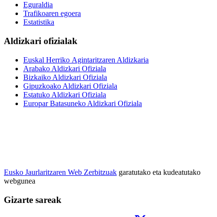
Eguraldia
Trafikoaren egoera
Estatistika
Aldizkari ofizialak
Euskal Herriko Agintaritzaren Aldizkaria
Arabako Aldizkari Ofiziala
Bizkaiko Aldizkari Ofiziala
Gipuzkoako Aldizkari Ofiziala
Estatuko Aldizkari Ofiziala
Europar Batasuneko Aldizkari Ofiziala
Eusko Jaurlaritzaren Web Zerbitzuak
garatutako eta kudeatutako
webgunea
Gizarte sareak