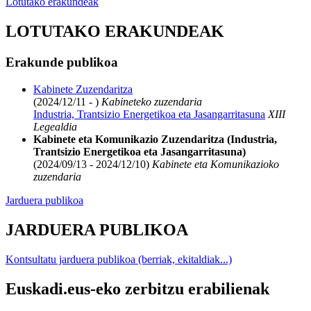
Lotutako erakundeak
LOTUTAKO ERAKUNDEAK
Erakunde publikoa
Kabinete Zuzendaritza
(2024/12/11 - )
Kabineteko zuzendaria
Industria, Trantsizio Energetikoa eta Jasangarritasuna
XIII
Legealdia
Kabinete eta Komunikazio Zuzendaritza (Industria,
Trantsizio Energetikoa eta Jasangarritasuna)
(2024/09/13 - 2024/12/10)
Kabinete eta Komunikazioko
zuzendaria
Jarduera publikoa
JARDUERA PUBLIKOA
Kontsultatu jarduera publikoa (berriak, ekitaldiak...)
Euskadi.eus-eko zerbitzu erabilienak