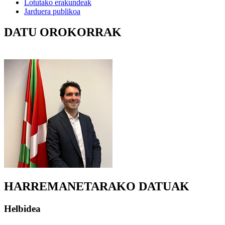
Lotutako erakundeak
Jarduera publikoa
DATU OROKORRAK
HARREMANETARAKO DATUAK
Helbidea