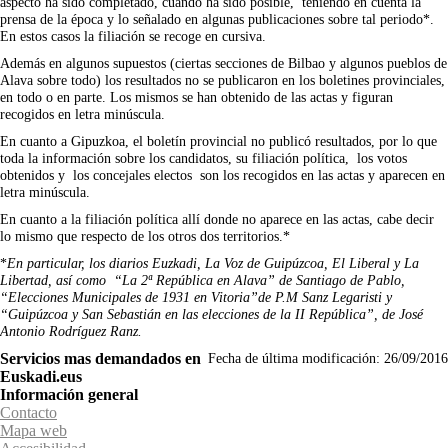
aspecto ha sido completado, cuando ha sido posible, teniendo en cuenta la
prensa de la época y lo señalado en algunas publicaciones sobre tal periodo*.
En estos casos la filiación se recoge en cursiva.
Además en algunos supuestos (ciertas secciones de Bilbao y algunos pueblos de
Alava sobre todo) los resultados no se publicaron en los boletines provinciales,
en todo o en parte. Los mismos se han obtenido de las actas y figuran
recogidos en letra minúscula.
En cuanto a Gipuzkoa, el boletín provincial no publicó resultados, por lo que
toda la información sobre los candidatos, su filiación política, los votos
obtenidos y los concejales electos son los recogidos en las actas y aparecen en
letra minúscula.
En cuanto a la filiación política allí donde no aparece en las actas, cabe decir
lo mismo que respecto de los otros dos territorios.*
*
En particular, los diarios Euzkadi, La Voz de Guipúzcoa, El Liberal y La
Libertad, así como “La 2ª República en Alava” de Santiago de Pablo,
“Elecciones Municipales de 1931 en Vitoria”de P.M Sanz Legaristi y
“Guipúzcoa y San Sebastián en las elecciones de la II República”, de José
Antonio Rodríguez Ranz.
Servicios mas demandados en
Fecha de última modificación:
26/09/2016
Euskadi.eus
Información general
Contacto
Mapa web