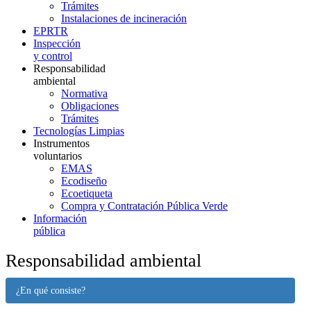
Trámites
Instalaciones de incineración
EPRTR
Inspección
y control
Responsabilidad
ambiental
Normativa
Obligaciones
Trámites
Tecnologías Limpias
Instrumentos
voluntarios
EMAS
Ecodiseño
Ecoetiqueta
Compra y Contratación Pública Verde
Información
pública
Responsabilidad ambiental
¿En qué consiste?