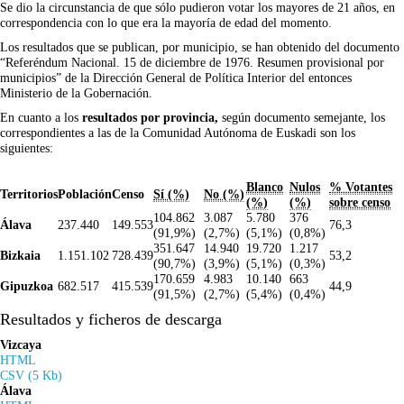
Se dio la circunstancia de que sólo pudieron votar los mayores de 21 años, en
correspondencia con lo que era la mayoría de edad del momento.
Los resultados que se publican, por municipio, se han obtenido del documento
“Referéndum Nacional. 15 de diciembre de 1976. Resumen provisional por
municipios” de la Dirección General de Política Interior del entonces
Ministerio de la Gobernación.
En cuanto a los
resultados por provincia,
según documento semejante, los
correspondientes a las de la Comunidad Autónoma de Euskadi son los
siguientes:
Blanco
Nulos
% Votantes
Territorios
Población
Censo
Sí (%)
No (%)
(%)
(%)
sobre censo
104.862
3.087
5.780
376
Álava
237.440
149.553
76,3
(91,9%)
(2,7%)
(5,1%)
(0,8%)
351.647
14.940
19.720
1.217
Bizkaia
1.151.102
728.439
53,2
(90,7%)
(3,9%)
(5,1%)
(0,3%)
170.659
4.983
10.140
663
Gipuzkoa
682.517
415.539
44,9
(91,5%)
(2,7%)
(5,4%)
(0,4%)
Resultados y ficheros de descarga
Vizcaya
HTML
CSV (5 Kb)
Álava