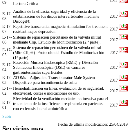
09
Lectura Crítica
Análisis de la eficacia, seguridad y eficiencia de la
E-17-
estabilización de los discos intervertebrales mediante
2017
08
Discogel®.
E-17-
Repetitive transcranial magnetic stimulation for treatment-
2017
07
resistant major depression.
E-17-
Sistema de reparación percutáneo de la válvula mitral
2017
06
mediante Clip. Estudio de Monitorización (2.ª parte).
Sistema de reparación percutáneo de la válvula mitral
E-17-
(MitraClip®). Protocolo del Estudio de Monitorización
2017
05
(1ª parte).
Resección Mucosa Endoscópica (RME) y Disección
E-17-
Submucosa Endoscópica (DSE) en cánceres
2017
04
gastrointestinales superficiales
E-17-
ATOMs – Adjustable Transobturator Male System.
2017
03
Dispositivo para incontinencia de orina
E-17-
Hemodiafiltración en línea: evaluación de su seguridad,
2017
02
efectividad, costes e indicaciones de uso.
Efectividad de la ventilación mecánica no invasiva para el
E-17-
tratamiento de la insuficiencia respiratoria en pacientes
2017
01
con esclerosis lateral amiotrófica.
Subir
Fecha de última modificación:
25/04/2019
Servicios mas