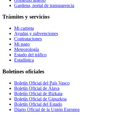
Gobierno abierto
Gardena, portal de transparencia
Trámites y servicios
Mi carpeta
Ayudas y subvenciones
Contrataciones
Mi pago
Meteorología
Estado del tráfico
Estadística
Boletines oficiales
Boletín Oficial del País Vasco
Boletín Oficial de Álava
Boletín Oficial de Bizkaia
Boletín Oficial de Gipuzkoa
Boletín Oficial del Estado
Diario Oficial de la Unión Europea