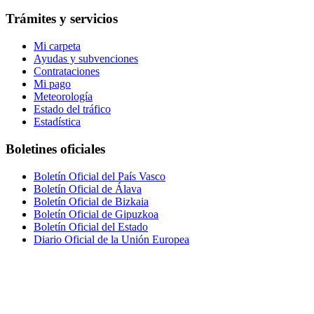
Trámites y servicios
Mi carpeta
Ayudas y subvenciones
Contrataciones
Mi pago
Meteorología
Estado del tráfico
Estadística
Boletines oficiales
Boletín Oficial del País Vasco
Boletín Oficial de Álava
Boletín Oficial de Bizkaia
Boletín Oficial de Gipuzkoa
Boletín Oficial del Estado
Diario Oficial de la Unión Europea