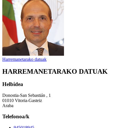
Harremanetarako datuak
HARREMANETARAKO DATUAK
Helbidea
Donostia-San Sebastián , 1
01010 Vitoria-Gasteiz
Araba
Telefonoa/k
945018945