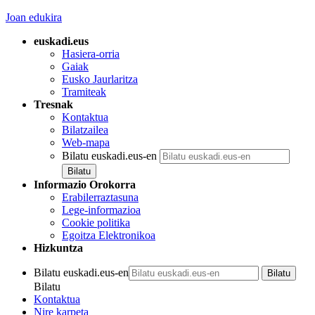
Joan edukira
euskadi.eus
Hasiera-orria
Gaiak
Eusko Jaurlaritza
Tramiteak
Tresnak
Kontaktua
Bilatzailea
Web-mapa
Bilatu euskadi.eus-en
Informazio Orokorra
Erabilerraztasuna
Lege-informazioa
Cookie politika
Egoitza Elektronikoa
Hizkuntza
Bilatu euskadi.eus-en
Bilatu
Kontaktua
Nire karpeta