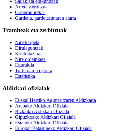
Sailak eta erakundeak
Arreta Zerbitzua
Gobernu irekia
Gardena, gardetasunaren ataria
Tramiteak eta zerbitzuak
Nire karpeta
Dirulaguntzak
Kontratazioak
Nire ordainketa
Eguraldia
Trafikoaren egoera
Estatistika
Aldizkari ofizialak
Euskal Herriko Agintaritzaren Aldizkaria
Arabako Aldizkari Ofiziala
Bizkaiko Aldizkari Ofiziala
Gipuzkoako Aldizkari Ofiziala
Estatuko Aldizkari Ofiziala
Europar Batasuneko Aldizkari Ofiziala