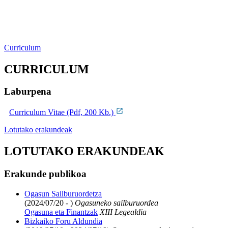
Curriculum
CURRICULUM
Laburpena
Curriculum Vitae (Pdf, 200 Kb.)
Lotutako erakundeak
LOTUTAKO ERAKUNDEAK
Erakunde publikoa
Ogasun Sailburuordetza
(2024/07/20 - )
Ogasuneko sailburuordea
Ogasuna eta Finantzak
XIII Legealdia
Bizkaiko Foru Aldundia