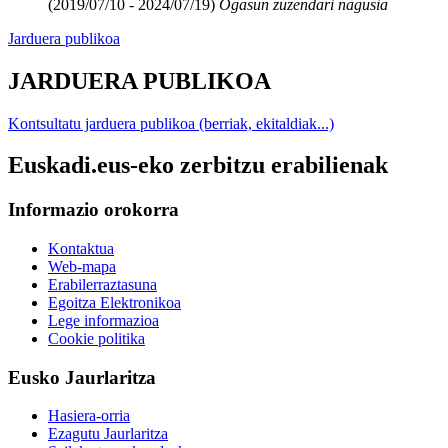
(2019/07/10 - 2024/07/19)
Ogasun zuzendari nagusia
Jarduera publikoa
JARDUERA PUBLIKOA
Kontsultatu jarduera publikoa (berriak, ekitaldiak...)
Euskadi.eus-eko zerbitzu erabilienak
Informazio orokorra
Kontaktua
Web-mapa
Erabilerraztasuna
Egoitza Elektronikoa
Lege informazioa
Cookie politika
Eusko Jaurlaritza
Hasiera-orria
Ezagutu Jaurlaritza