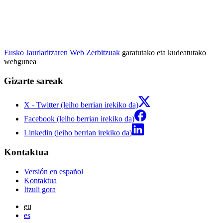
Eusko Jaurlaritzaren Web Zerbitzuak
garatutako eta kudeatutako
webgunea
Gizarte sareak
X - Twitter (leiho berrian irekiko da)
Facebook (leiho berrian irekiko da)
Linkedin (leiho berrian irekiko da)
Kontaktua
Versión en español
Kontaktua
Itzuli gora
eu
es