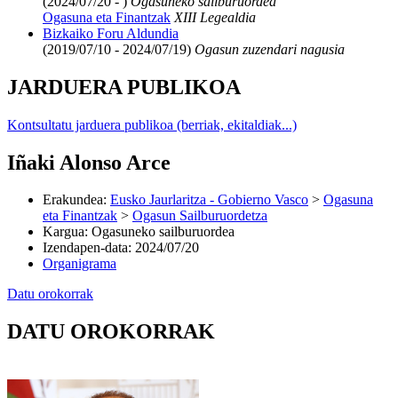
(2024/07/20 - )
Ogasuneko sailburuordea
Ogasuna eta Finantzak
XIII Legealdia
Bizkaiko Foru Aldundia
(2019/07/10 - 2024/07/19)
Ogasun zuzendari nagusia
JARDUERA PUBLIKOA
Kontsultatu jarduera publikoa (berriak, ekitaldiak...)
Iñaki Alonso Arce
Erakundea
:
Eusko Jaurlaritza - Gobierno Vasco
>
Ogasuna
eta Finantzak
>
Ogasun Sailburuordetza
Kargua
:
Ogasuneko sailburuordea
Izendapen-data
:
2024/07/20
Organigrama
Datu orokorrak
DATU OROKORRAK