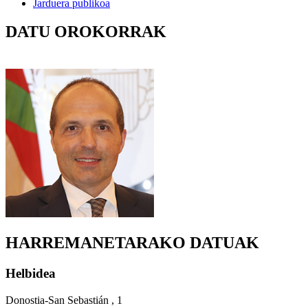
Jarduera publikoa
DATU OROKORRAK
HARREMANETARAKO DATUAK
Helbidea
Donostia-San Sebastián , 1