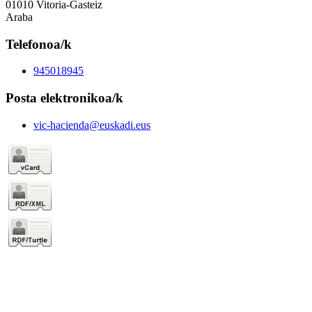
01010 Vitoria-Gasteiz
Araba
Telefonoa/k
945018945
Posta elektronikoa/k
vic-hacienda@euskadi.eus