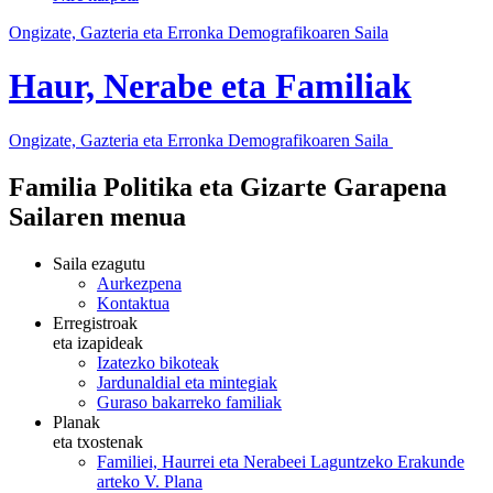
Ongizate, Gazteria eta Erronka Demografikoaren Saila
Haur, Nerabe eta Familiak
Ongizate, Gazteria eta Erronka Demografikoaren Saila
Familia Politika eta Gizarte Garapena
Sailaren menua
Saila ezagutu
Aurkezpena
Kontaktua
Erregistroak
eta izapideak
Izatezko bikoteak
Jardunaldial eta mintegiak
Guraso bakarreko familiak
Planak
eta txostenak
Familiei, Haurrei eta Nerabeei Laguntzeko Erakunde
arteko V. Plana