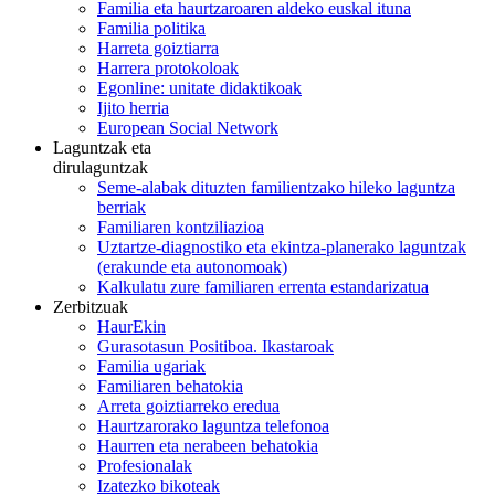
Familia eta haurtzaroaren aldeko euskal ituna
Familia politika
Harreta goiztiarra
Harrera protokoloak
Egonline: unitate didaktikoak
Ijito herria
European Social Network
Laguntzak eta
dirulaguntzak
Seme-alabak dituzten familientzako hileko laguntza
berriak
Familiaren kontziliazioa
Uztartze-diagnostiko eta ekintza-planerako laguntzak
(erakunde eta autonomoak)
Kalkulatu zure familiaren errenta estandarizatua
Zerbitzuak
HaurEkin
Gurasotasun Positiboa. Ikastaroak
Familia ugariak
Familiaren behatokia
Arreta goiztiarreko eredua
Haurtzarorako laguntza telefonoa
Haurren eta nerabeen behatokia
Profesionalak
Izatezko bikoteak