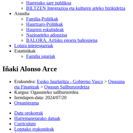
Harrerako sare publikoa
BILTZEN Integrazioa eta kulturen arteko bizikidetza
Araudia
Familia-Politikak
Haurtzaro-Politikak
Haurren eskubideak
Nazioarteko adopzioa
BALORA. Arrisku egoera baliospena
Lotura interesgarriak
Estatistikak
Familia ugariak
Iñaki Alonso Arce
Erakundea
:
Eusko Jaurlaritza - Gobierno Vasco
>
Ogasuna
eta Finantzak
>
Ogasun Sailburuordetza
Kargua
:
Ogasuneko sailburuordea
Izendapen-data
:
2024/07/20
Organigrama
Datu orokorrak
Harremanetarako datuak
Curriculum
Lotutako erakundeak