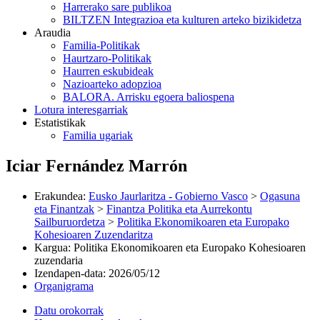
Harrerako sare publikoa
BILTZEN Integrazioa eta kulturen arteko bizikidetza
Araudia
Familia-Politikak
Haurtzaro-Politikak
Haurren eskubideak
Nazioarteko adopzioa
BALORA. Arrisku egoera baliospena
Lotura interesgarriak
Estatistikak
Familia ugariak
Iciar Fernández Marrón
Erakundea
:
Eusko Jaurlaritza - Gobierno Vasco
>
Ogasuna
eta Finantzak
>
Finantza Politika eta Aurrekontu
Sailburuordetza
>
Politika Ekonomikoaren eta Europako
Kohesioaren Zuzendaritza
Kargua
:
Politika Ekonomikoaren eta Europako Kohesioaren
zuzendaria
Izendapen-data
:
2026/05/12
Organigrama
Datu orokorrak