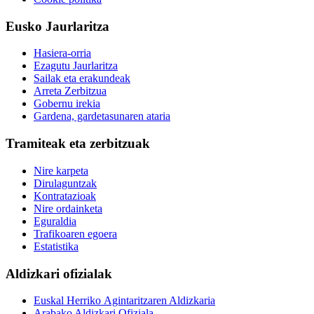
Eusko Jaurlaritza
Hasiera-orria
Ezagutu Jaurlaritza
Sailak eta erakundeak
Arreta Zerbitzua
Gobernu irekia
Gardena, gardetasunaren ataria
Tramiteak eta zerbitzuak
Nire karpeta
Dirulaguntzak
Kontratazioak
Nire ordainketa
Eguraldia
Trafikoaren egoera
Estatistika
Aldizkari ofizialak
Euskal Herriko Agintaritzaren Aldizkaria
Arabako Aldizkari Ofiziala