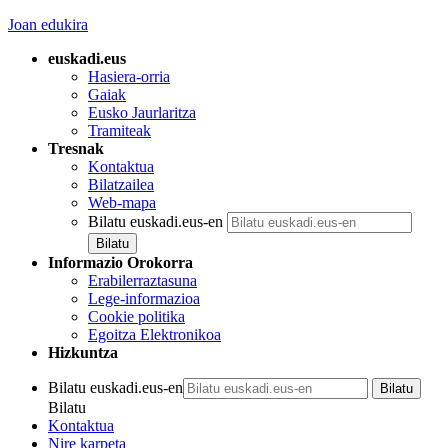
Joan edukira
euskadi.eus
Hasiera-orria
Gaiak
Eusko Jaurlaritza
Tramiteak
Tresnak
Kontaktua
Bilatzailea
Web-mapa
Bilatu euskadi.eus-en
Informazio Orokorra
Erabilerraztasuna
Lege-informazioa
Cookie politika
Egoitza Elektronikoa
Hizkuntza
Bilatu euskadi.eus-en
Bilatu
Kontaktua
Nire karpeta