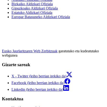
Bizkaiko Aldizkari Ofiziala
Gipuzkoako Aldizkari Ofiziala
Estatuko Aldizkari Ofiziala
Europar Batasuneko Aldizkari Ofiziala
Eusko Jaurlaritzaren Web Zerbitzuak
garatutako eta kudeatutako
webgunea
Gizarte sareak
X - Twitter (leiho berrian irekiko da)
Facebook (leiho berrian irekiko da)
Linkedin (leiho berrian irekiko da)
Kontaktua