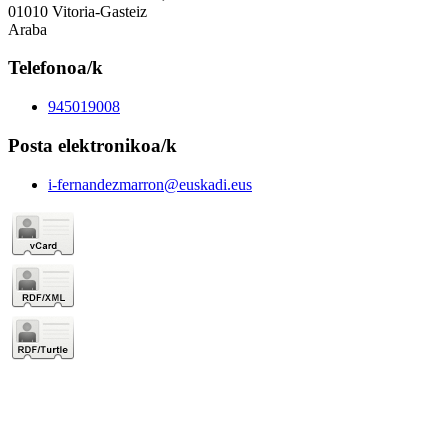
01010 Vitoria-Gasteiz
Araba
Telefonoa/k
945019008
Posta elektronikoa/k
i-fernandezmarron@euskadi.eus