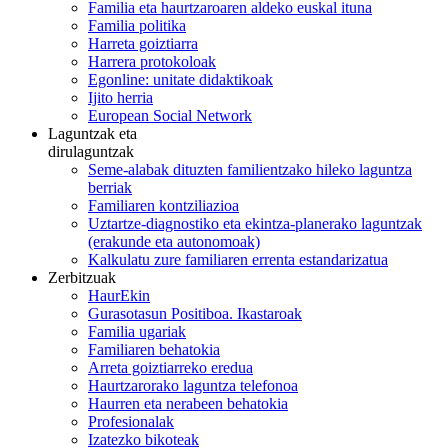
Familia eta haurtzaroaren aldeko euskal ituna
Familia politika
Harreta goiztiarra
Harrera protokoloak
Egonline: unitate didaktikoak
Ijito herria
European Social Network
Laguntzak eta
dirulaguntzak
Seme-alabak dituzten familientzako hileko laguntza
berriak
Familiaren kontziliazioa
Uztartze-diagnostiko eta ekintza-planerako laguntzak
(erakunde eta autonomoak)
Kalkulatu zure familiaren errenta estandarizatua
Zerbitzuak
HaurEkin
Gurasotasun Positiboa. Ikastaroak
Familia ugariak
Familiaren behatokia
Arreta goiztiarreko eredua
Haurtzarorako laguntza telefonoa
Haurren eta nerabeen behatokia
Profesionalak
Izatezko bikoteak