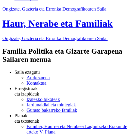
Ongizate, Gazteria eta Erronka Demografikoaren Saila
Haur, Nerabe eta Familiak
Ongizate, Gazteria eta Erronka Demografikoaren Saila
Familia Politika eta Gizarte Garapena
Sailaren menua
Saila ezagutu
Aurkezpena
Kontaktua
Erregistroak
eta izapideak
Izatezko bikoteak
Jardunaldial eta mintegiak
Guraso bakarreko familiak
Planak
eta txostenak
Familiei, Haurrei eta Nerabeei Laguntzeko Erakunde
arteko V. Plana