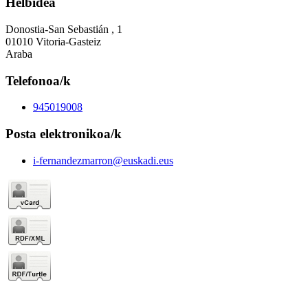
Helbidea
Donostia-San Sebastián , 1
01010 Vitoria-Gasteiz
Araba
Telefonoa/k
945019008
Posta elektronikoa/k
i-fernandezmarron@euskadi.eus