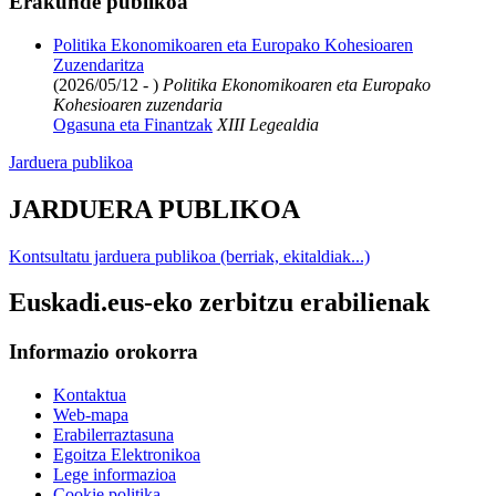
Erakunde publikoa
Politika Ekonomikoaren eta Europako Kohesioaren
Zuzendaritza
(2026/05/12 - )
Politika Ekonomikoaren eta Europako
Kohesioaren zuzendaria
Ogasuna eta Finantzak
XIII Legealdia
Jarduera publikoa
JARDUERA PUBLIKOA
Kontsultatu jarduera publikoa (berriak, ekitaldiak...)
Euskadi.eus-eko zerbitzu erabilienak
Informazio orokorra
Kontaktua
Web-mapa
Erabilerraztasuna
Egoitza Elektronikoa
Lege informazioa
Cookie politika