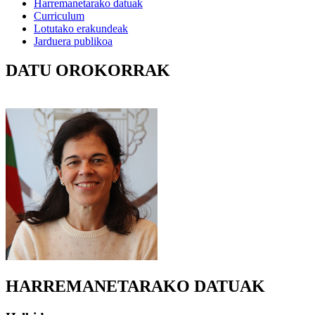
Harremanetarako datuak
Curriculum
Lotutako erakundeak
Jarduera publikoa
DATU OROKORRAK
HARREMANETARAKO DATUAK