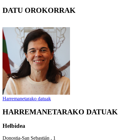
DATU OROKORRAK
Harremanetarako datuak
HARREMANETARAKO DATUAK
Helbidea
Donostia-San Sebastián , 1