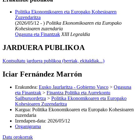
Politika Ekonomikoaren eta Europako Kohesioaren
Zuzendaritza
(2026/05/12 - )
Politika Ekonomikoaren eta Europako
Kohesioaren zuzendaria
Ogasuna eta Finantzak
XIII Legealdia
JARDUERA PUBLIKOA
Kontsultatu jarduera publikoa (berriak, ekitaldiak...)
Iciar Fernández Marrón
Erakundea
:
Eusko Jaurlaritza - Gobierno Vasco
>
Ogasuna
eta Finantzak
>
Finantza Politika eta Aurrekontu
Sailburuordetza
>
Politika Ekonomikoaren eta Europako
Kohesioaren Zuzendaritza
Kargua
:
Politika Ekonomikoaren eta Europako Kohesioaren
zuzendaria
Izendapen-data
:
2026/05/12
Organigrama
Datu orokorrak