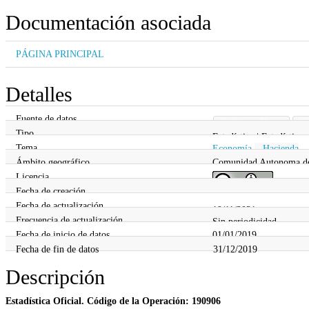
Documentación asociada
PÁGINA PRINCIPAL
Detalles
Fuente de datos
Gobierno Vasco
Go
Tipo
Estadística | Estadística
Tema
Economía
,
Hacienda
Ámbito geográfico
Comunidad Autonoma d
Licencia
Fecha de creación
07/03/2017
Fecha de actualización
19/11/2021
Frecuencia de actualización
Sin periodicidad
Fecha de inicio de datos
01/01/2019
Fecha de fin de datos
31/12/2019
Descripción
Estadística Oficial. Código de la Operación: 190906