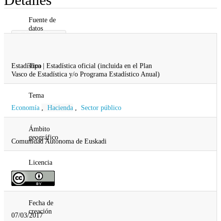
Fuente de
datos
Gobierno Vasco
Gobernanza, Administración Digital y
Autogobierno
Estadística | Estadística oficial (incluida en el Plan
Tipo
Vasco de Estadística y/o Programa Estadístico Anual)
Tema
Economía
,
Hacienda
,
Sector público
Ámbito
geográfico
Comunidad Autonoma de Euskadi
Licencia
Fecha de
creación
07/03/2017