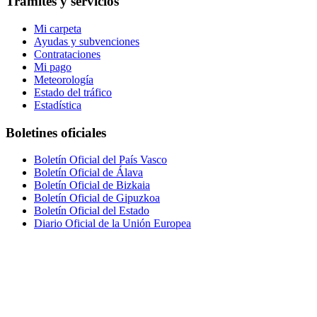
Trámites y servicios
Mi carpeta
Ayudas y subvenciones
Contrataciones
Mi pago
Meteorología
Estado del tráfico
Estadística
Boletines oficiales
Boletín Oficial del País Vasco
Boletín Oficial de Álava
Boletín Oficial de Bizkaia
Boletín Oficial de Gipuzkoa
Boletín Oficial del Estado
Diario Oficial de la Unión Europea