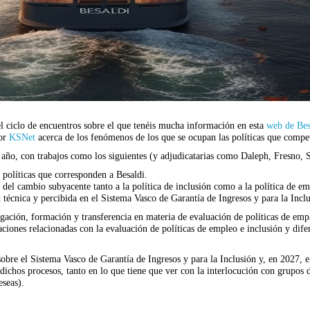
el ciclo de encuentros sobre el que tenéis mucha información en esta
web de Bes
por
KSNet
acerca de los fenómenos de los que se ocupan las políticas que compe
e año, con trabajos como los siguientes (y adjudicatarias como Daleph, Fresno,
 políticas que corresponden a Besaldi.
ía del cambio subyacente tanto a la política de inclusión como a la política d
 técnica y percibida en el Sistema Vasco de Garantía de Ingresos y para la Inclu
stigación, formación y transferencia en materia de evaluación de políticas de emp
aciones relacionadas con la evaluación de políticas de empleo e inclusión y dife
bre el Sistema Vasco de Garantía de Ingresos y para la Inclusión y, en 2027, e
ichos procesos, tanto en lo que tiene que ver con la interlocución con grupos de
eseas).