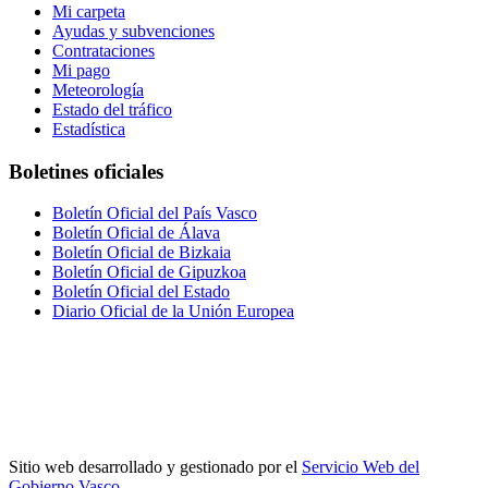
Mi carpeta
Ayudas y subvenciones
Contrataciones
Mi pago
Meteorología
Estado del tráfico
Estadística
Boletines oficiales
Boletín Oficial del País Vasco
Boletín Oficial de Álava
Boletín Oficial de Bizkaia
Boletín Oficial de Gipuzkoa
Boletín Oficial del Estado
Diario Oficial de la Unión Europea
Sitio web desarrollado y gestionado por el
Servicio Web del
Gobierno Vasco