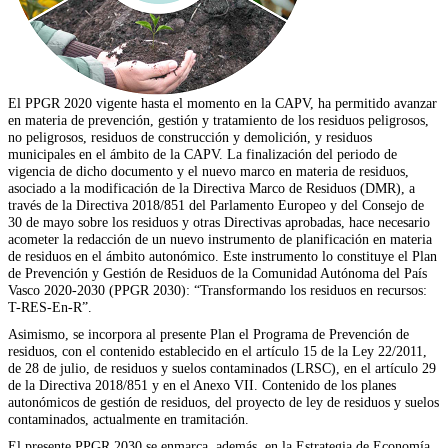
El PPGR 2020 vigente hasta el momento en la CAPV, ha permitido avanzar
en materia de prevención, gestión y tratamiento de los residuos peligrosos,
no peligrosos, residuos de construcción y demolición, y residuos
municipales en el ámbito de la CAPV. La finalización del periodo de
vigencia de dicho documento y el nuevo marco en materia de residuos,
asociado a la modificación de la Directiva Marco de Residuos (DMR), a
través de la Directiva 2018/851 del Parlamento Europeo y del Consejo de
30 de mayo sobre los residuos y otras Directivas aprobadas, hace necesario
acometer la redacción de un nuevo instrumento de planificación en materia
de residuos en el ámbito autonómico. Este instrumento lo constituye el Plan
de Prevención y Gestión de Residuos de la Comunidad Autónoma del País
Vasco 2020-2030 (PPGR 2030): “Transformando los residuos en recursos:
T-RES-En-R”.
Asimismo, se incorpora al presente Plan el Programa de Prevención de
residuos, con el contenido establecido en el artículo 15 de la Ley 22/2011,
de 28 de julio, de residuos y suelos contaminados (LRSC), en el artículo 29
de la Directiva 2018/851 y en el Anexo VII. Contenido de los planes
autonómicos de gestión de residuos, del proyecto de ley de residuos y suelos
contaminados, actualmente en tramitación.
El presente PPGR 2030 se enmarca, además, en la Estrategia de Economía