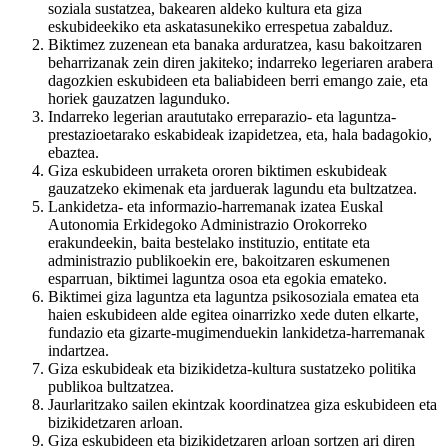
soziala sustatzea, bakearen aldeko kultura eta giza
eskubideekiko eta askatasunekiko errespetua zabalduz.
Biktimez zuzenean eta banaka arduratzea, kasu bakoitzaren
beharrizanak zein diren jakiteko; indarreko legeriaren arabera
dagozkien eskubideen eta baliabideen berri emango zaie, eta
horiek gauzatzen lagunduko.
Indarreko legerian araututako erreparazio- eta laguntza-
prestazioetarako eskabideak izapidetzea, eta, hala badagokio,
ebaztea.
Giza eskubideen urraketa ororen biktimen eskubideak
gauzatzeko ekimenak eta jarduerak lagundu eta bultzatzea.
Lankidetza- eta informazio-harremanak izatea Euskal
Autonomia Erkidegoko Administrazio Orokorreko
erakundeekin, baita bestelako instituzio, entitate eta
administrazio publikoekin ere, bakoitzaren eskumenen
esparruan, biktimei laguntza osoa eta egokia emateko.
Biktimei giza laguntza eta laguntza psikosoziala ematea eta
haien eskubideen alde egitea oinarrizko xede duten elkarte,
fundazio eta gizarte-mugimenduekin lankidetza-harremanak
indartzea.
Giza eskubideak eta bizikidetza-kultura sustatzeko politika
publikoa bultzatzea.
Jaurlaritzako sailen ekintzak koordinatzea giza eskubideen eta
bizikidetzaren arloan.
Giza eskubideen eta bizikidetzaren arloan sortzen ari diren