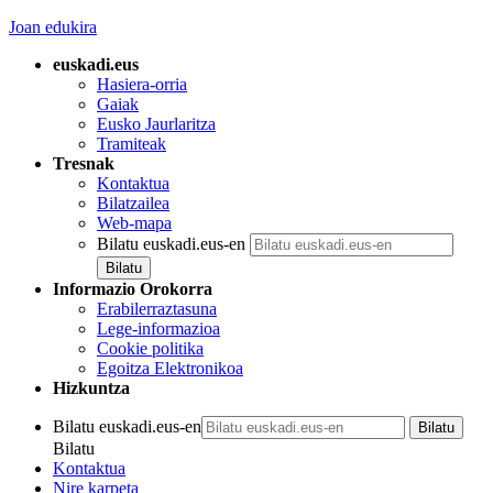
Joan edukira
euskadi.eus
Hasiera-orria
Gaiak
Eusko Jaurlaritza
Tramiteak
Tresnak
Kontaktua
Bilatzailea
Web-mapa
Bilatu euskadi.eus-en
Informazio Orokorra
Erabilerraztasuna
Lege-informazioa
Cookie politika
Egoitza Elektronikoa
Hizkuntza
Bilatu euskadi.eus-en
Bilatu
Kontaktua
Nire karpeta