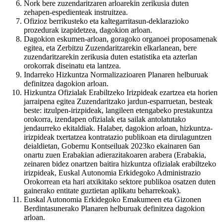
Nork bere zuzendaritzaren arloarekin zerikusia duten
zehapen-espedienteak instruitzea.
Ofizioz berrikusteko eta kaltegarritasun-deklarazioko
prozedurak izapidetzea, dagokion arloan.
Dagokion eskumen-arloan, goragoko organoei proposamenak
egitea, eta Zerbitzu Zuzendaritzarekin elkarlanean, bere
zuzendaritzarekin zerikusia duten estatistika eta azterlan
orokorrak diseinatu eta lantzea.
Indarreko Hizkuntza Normalizazioaren Planaren helburuak
definitzea dagokion arloan.
Hizkuntza Ofizialak Erabiltzeko Irizpideak ezartzea eta horien
jarraipena egitea Zuzendaritzako jardun-esparruetan, besteak
beste: itzulpen-irizpideak, langileen etengabeko prestakuntza
orokorra, izendapen ofizialak eta sailak antolatutako
jendaurreko ekitaldiak. Halaber, dagokion arloan, hizkuntza-
irizpideak txertatzea kontratazio publikoan eta dirulaguntzen
deialdietan, Gobernu Kontseiluak 2023ko ekainaren 6an
onartu zuen Erabakian adierazitakoaren arabera (Erabakia,
zeinaren bidez onartzen baitira hizkuntza ofizialak erabiltzeko
irizpideak, Euskal Autonomia Erkidegoko Administrazio
Orokorrean eta hari atxikitako sektore publikoa osatzen duten
gainerako entitate guztietan aplikatu beharrekoak).
Euskal Autonomia Erkidegoko Emakumeen eta Gizonen
Berdintasunerako Planaren helburuak definitzea dagokion
arloan.