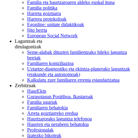
Familia eta haurtzaroaren aldeko euskal ituna
Familia politika
Harreta goiztiarra
Harrera protokoloak
Egonline: unitate didaktikoak
Ijito herria
European Social Network
Laguntzak eta
dirulaguntzak
Seme-alabak dituzten familientzako hileko laguntza
berriak
Familiaren kontziliazioa
Uztartze-diagnostiko eta ekintza-planerako laguntzak
(erakunde eta autonomoak)
Kalkulatu zure familiaren errenta estandarizatua
Zerbitzuak
HaurEkin
Gurasotasun Positiboa. Ikastaroak
Familia ugariak
Familiaren behatokia
Arreta goiztiarreko eredua
Haurtzarorako laguntza telefonoa
Haurren eta nerabeen behatokia
Profesionalak
Izatezko bikoteak