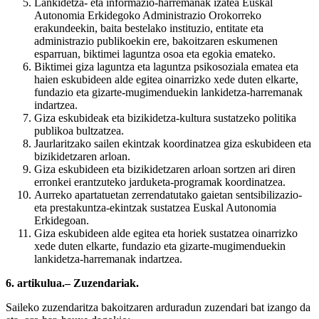
Lankidetza- eta informazio-harremanak izatea Euskal
Autonomia Erkidegoko Administrazio Orokorreko
erakundeekin, baita bestelako instituzio, entitate eta
administrazio publikoekin ere, bakoitzaren eskumenen
esparruan, biktimei laguntza osoa eta egokia emateko.
Biktimei giza laguntza eta laguntza psikosoziala ematea eta
haien eskubideen alde egitea oinarrizko xede duten elkarte,
fundazio eta gizarte-mugimenduekin lankidetza-harremanak
indartzea.
Giza eskubideak eta bizikidetza-kultura sustatzeko politika
publikoa bultzatzea.
Jaurlaritzako sailen ekintzak koordinatzea giza eskubideen eta
bizikidetzaren arloan.
Giza eskubideen eta bizikidetzaren arloan sortzen ari diren
erronkei erantzuteko jarduketa-programak koordinatzea.
Aurreko apartatuetan zerrendatutako gaietan sentsibilizazio-
eta prestakuntza-ekintzak sustatzea Euskal Autonomia
Erkidegoan.
Giza eskubideen alde egitea eta horiek sustatzea oinarrizko
xede duten elkarte, fundazio eta gizarte-mugimenduekin
lankidetza-harremanak indartzea.
6. artikulua.– Zuzendariak.
Saileko zuzendaritza bakoitzaren arduradun zuzendari bat izango da