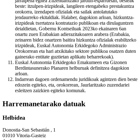
jarraipena egitea Zuzendaritzako jardun-esparruetan, besteak
beste: itzulpen-irizpideak, langileen etengabeko prestakuntza
orokorra, izendapen ofizialak eta sailak antolatutako
jendaurreko ekitaldiak. Halaber, dagokion arloan, hizkuntza-
irizpideak txertatzea kontratazio publikoan eta dirulaguntzen
deialdietan, Gobernu Kontseiluak 2023ko ekainaren 6an
onartu zuen Erabakian adierazitakoaren arabera (Erabakia,
zeinaren bidez onartzen baitira hizkuntza ofizialak erabiltzeko
irizpideak, Euskal Autonomia Erkidegoko Administrazio
Orokorrean eta hari atxikitako sektore publikoa osatzen duten
gainerako entitate guztietan aplikatu beharrekoak).
Euskal Autonomia Erkidegoko Emakumeen eta Gizonen
Berdintasunerako Planaren helburuak definitzea dagokion
arloan.
Indarrean dagoen ordenamendu juridikoak agintzen dien beste
edozein egiteko, eta, orokorrean, Jaurlaritzako zuzendariei
esleitzen zaizkien egiteko komunak.
Harremanetarako datuak
Helbidea
Donostia-San Sebastián , 1
01010 Vitoria-Gasteiz