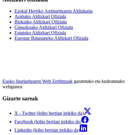
Euskal Herriko Agintaritzaren Aldizkaria
Arabako Aldizkari Ofiziala
Bizkaiko Aldizkari Ofiziala
Gipuzkoako Aldizkari Ofiziala
Estatuko Aldizkari Ofiziala
Europar Batasuneko Aldizkari Ofiziala
Eusko Jaurlaritzaren Web Zerbitzuak
garatutako eta kudeatutako
webgunea
Gizarte sareak
X - Twitter (leiho berrian irekiko da)
Facebook (leiho berrian irekiko da)
Linkedin (leiho berrian irekiko da)