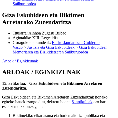
Sailburuordea
Giza Eskubideen eta Biktimen
Arretarako Zuzendaritza
Titularra
:
Ainhoa Zugasti Bilbao
Agintaldia
:
XIII. Legealdia
Goragoko erakundeak
:
Eusko Jaurlaritza - Gobierno
Vasco
>
Justizia eta Giza Eskubideak
>
Giza Eskubideen,
Memoriaren eta Bizikidetzaren Sailburuordea
Arloak / Eginkizunak
ARLOAK / EGINKIZUNAK
15. artikulua.– Giza Eskubideen eta Biktimen Arretaren
Zuzendaritza.
Giza Eskubideen eta Biktimen Arretaren Zuzendaritzak honako
egiteko hauek izango ditu, dekretu honen
6. artikuluak
oro har
esleitzen dizkionez gain:
Biktimekiko elkartasuna eta horien aitortza publikoa eta