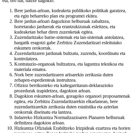
eta, oro har, hauxe dagokio:
Bere jardun-arloan, kudeaketa publikoko politikak garatzea,
eta egin beharreko plan eta programei ekitea.
Bere jardun-arloari dagozkion helburuak zabaltzea,
horretarako jarduerak eta erantzukizunak esleitzea, eta
kudeaketan behar diren zuzenketak egitea.
Zuzendaritzako barne-sistemak eta lan-sistemak antolatzea,
hargatik eragotzi gabe Zerbitzu Zuzendaritzari esleitutako
eskumen orokorrak.
Zuzendaritzaren jardunak bultzatu, zuzendu, koordinatu eta
kontrolatzea.
Kontratazio-organoak bultzatzea, eta laguntza teknikoa eta
materiala ematea.
Nork bere zuzendaritzaren arloarekin zerikusia duten
zehapen-espedienteak instruitzea.
Ofizioz berrikusteko eta kaltegarritasun-deklarazioko
prozedurak izapidetzea, dagokion arloan.
Dagokion eskumen-arloan, goragoko organoei proposamenak
egitea, eta Zerbitzu Zuzendaritzarekin elkarlanean, bere
zuzendaritzarekin zerikusia duten estatistika eta azterlan
orokorrak diseinatu eta lantzea.
Indarreko Hizkuntza Normalizazioaren Planaren helburuak
definitzea dagokion arloan.
Hizkuntza Ofizialak Erabiltzeko Irizpideak ezartzea eta horien