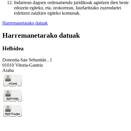
Indarrean dagoen ordenamendu juridikoak agintzen dien beste
edozein egiteko, eta, orokorrean, Jaurlaritzako zuzendariei
esleitzen zaizkien egiteko komunak.
Harremanetarako datuak
Harremanetarako datuak
Helbidea
Donostia-San Sebastián , 1
01010 Vitoria-Gasteiz
Araba