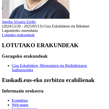
Jagoba Alvarez Ereño
(2024/12/20 - 2025/05/13)
Giza Eskubideen eta Biktimei
Laguntzeko zuzendaria
Lotutako erakundeak
LOTUTAKO ERAKUNDEAK
Goragoko erakundeak
Giza Eskubideen, Memoriaren eta Bizikidetzaren
Sailburuordea
Euskadi.eus-eko zerbitzu erabilienak
Informazio orokorra
Kontaktua
Web-mapa