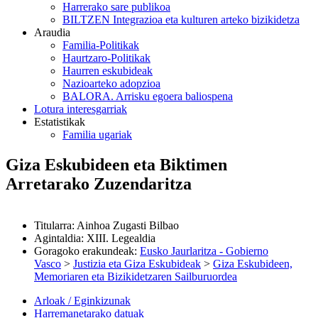
Harrerako sare publikoa
BILTZEN Integrazioa eta kulturen arteko bizikidetza
Araudia
Familia-Politikak
Haurtzaro-Politikak
Haurren eskubideak
Nazioarteko adopzioa
BALORA. Arrisku egoera baliospena
Lotura interesgarriak
Estatistikak
Familia ugariak
Giza Eskubideen eta Biktimen
Arretarako Zuzendaritza
Titularra
:
Ainhoa Zugasti Bilbao
Agintaldia
:
XIII. Legealdia
Goragoko erakundeak
:
Eusko Jaurlaritza - Gobierno
Vasco
>
Justizia eta Giza Eskubideak
>
Giza Eskubideen,
Memoriaren eta Bizikidetzaren Sailburuordea
Arloak / Eginkizunak
Harremanetarako datuak