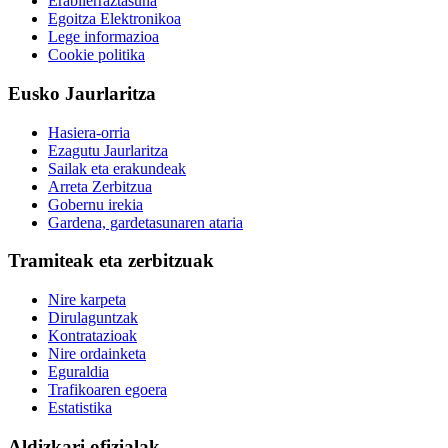
Erabilerraztasuna
Egoitza Elektronikoa
Lege informazioa
Cookie politika
Eusko Jaurlaritza
Hasiera-orria
Ezagutu Jaurlaritza
Sailak eta erakundeak
Arreta Zerbitzua
Gobernu irekia
Gardena, gardetasunaren ataria
Tramiteak eta zerbitzuak
Nire karpeta
Dirulaguntzak
Kontratazioak
Nire ordainketa
Eguraldia
Trafikoaren egoera
Estatistika
Aldizkari ofizialak