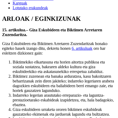
Karguak
Lotutako erakundeak
ARLOAK / EGINKIZUNAK
15. artikulua.– Giza Eskubideen eta Biktimen Arretaren
Zuzendaritza.
Giza Eskubideen eta Biktimen Arretaren Zuzendaritzak honako
egiteko hauek izango ditu, dekretu honen
6. artikuluak
oro har
esleitzen dizkionez gain:
Biktimekiko elkartasuna eta horien aitortza publikoa eta
soziala sustatzea, bakearen aldeko kultura eta giza
eskubideekiko eta askatasunekiko errespetua zabalduz.
Biktimez zuzenean eta banaka arduratzea, kasu bakoitzaren
beharrizanak zein diren jakiteko; indarreko legeriaren arabera
dagozkien eskubideen eta baliabideen berri emango zaie, eta
horiek gauzatzen lagunduko.
Indarreko legerian araututako erreparazio- eta laguntza-
prestazioetarako eskabideak izapidetzea, eta, hala badagokio,
ebaztea.
Giza eskubideen urraketa ororen biktimen eskubideak
gauzatzeko ekimenak eta jarduerak lagundu eta bultzatzea.