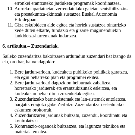
erronkei erantzuteko jarduketa-programak koordinatzea.
Aurreko apartatuetan zerrendatutako gaietan sentsibilizazio-
eta prestakuntza-ekintzak sustatzea Euskal Autonomia
Erkidegoan.
Giza eskubideen alde egitea eta horiek sustatzea oinarrizko
xede duten elkarte, fundazio eta gizarte-mugimenduekin
lankidetza-harremanak indartzea.
6. artikulua.– Zuzendariak.
Saileko zuzendaritza bakoitzaren arduradun zuzendari bat izango da
eta, oro har, hauxe dagokio:
Bere jardun-arloan, kudeaketa publikoko politikak garatzea,
eta egin beharreko plan eta programei ekitea.
Bere jardun-arloari dagozkion helburuak zabaltzea,
horretarako jarduerak eta erantzukizunak esleitzea, eta
kudeaketan behar diren zuzenketak egitea.
Zuzendaritzako barne-sistemak eta lan-sistemak antolatzea,
hargatik eragotzi gabe Zerbitzu Zuzendaritzari esleitutako
eskumen orokorrak.
Zuzendaritzaren jardunak bultzatu, zuzendu, koordinatu eta
kontrolatzea.
Kontratazio-organoak bultzatzea, eta laguntza teknikoa eta
materiala ematea.