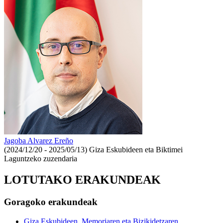
Jagoba Alvarez Ereño
(2024/12/20 - 2025/05/13)
Giza Eskubideen eta Biktimei
Laguntzeko zuzendaria
LOTUTAKO ERAKUNDEAK
Goragoko erakundeak
Giza Eskubideen, Memoriaren eta Bizikidetzaren