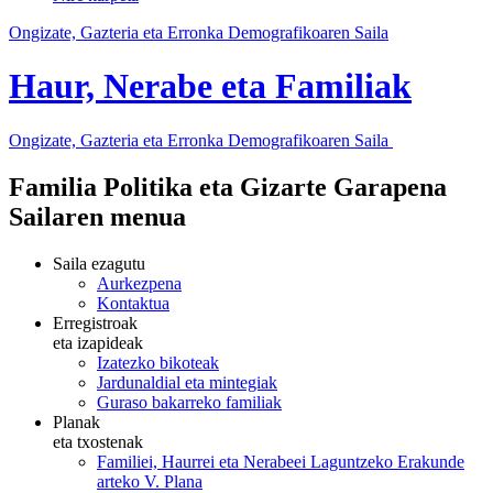
Ongizate, Gazteria eta Erronka Demografikoaren Saila
Haur, Nerabe eta Familiak
Ongizate, Gazteria eta Erronka Demografikoaren Saila
Familia Politika eta Gizarte Garapena
Sailaren menua
Saila ezagutu
Aurkezpena
Kontaktua
Erregistroak
eta izapideak
Izatezko bikoteak
Jardunaldial eta mintegiak
Guraso bakarreko familiak
Planak
eta txostenak
Familiei, Haurrei eta Nerabeei Laguntzeko Erakunde
arteko V. Plana