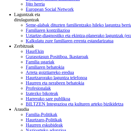
Ijito herria
European Social Network
Laguntzak eta
dirulaguntzak
Seme-alabak dituzten familientzako hileko laguntza berri
Familiaren kontziliazioa
Uztartze-diagnostiko eta ekintza-planerako laguntzak (e
Kalkulatu zure familiaren errenta estandarizatua
Zerbitzuak
HaurEkin
Gurasotasun Positiboa. Ikastaroak
Familia ugariak
Familiaren behatokia
Arreta goiztiarreko eredua
Haurtzarorako laguntza telefonoa
Haurren eta nerabeen behatokia
Profesionalak
Izatezko bikoteak
Harrerako sare publikoa
BILTZEN Integrazioa eta kulturen arteko bizikidetza
Araudia
Familia-Politikak
Haurtzaro-Politikak
Haurren eskubideak
Nazioarteko adopzioa