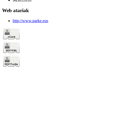
943011010
Web atariak
http://www.parke.eus