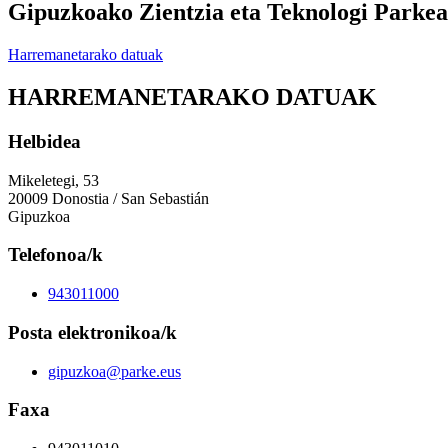
Gipuzkoako Zientzia eta Teknologi Parkea
Harremanetarako datuak
HARREMANETARAKO DATUAK
Helbidea
Mikeletegi, 53
20009 Donostia / San Sebastián
Gipuzkoa
Telefonoa/k
943011000
Posta elektronikoa/k
gipuzkoa@parke.eus
Faxa