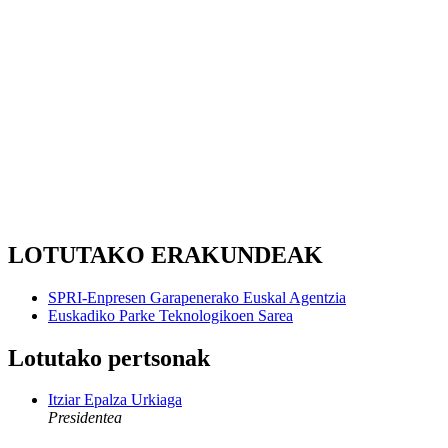
LOTUTAKO ERAKUNDEAK
SPRI-Enpresen Garapenerako Euskal Agentzia
Euskadiko Parke Teknologikoen Sarea
Lotutako pertsonak
Itziar Epalza Urkiaga
Presidentea