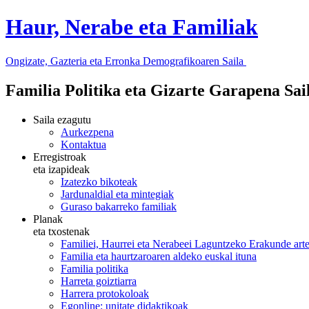
Haur, Nerabe eta Familiak
Ongizate, Gazteria eta Erronka Demografikoaren Saila
Familia Politika eta Gizarte Garapena Sa
Saila ezagutu
Aurkezpena
Kontaktua
Erregistroak
eta izapideak
Izatezko bikoteak
Jardunaldial eta mintegiak
Guraso bakarreko familiak
Planak
eta txostenak
Familiei, Haurrei eta Nerabeei Laguntzeko Erakunde art
Familia eta haurtzaroaren aldeko euskal ituna
Familia politika
Harreta goiztiarra
Harrera protokoloak
Egonline: unitate didaktikoak