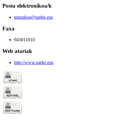
Posta elektronikoa/k
gipuzkoa@parke.eus
Faxa
943011010
Web atariak
http://www.parke.eus