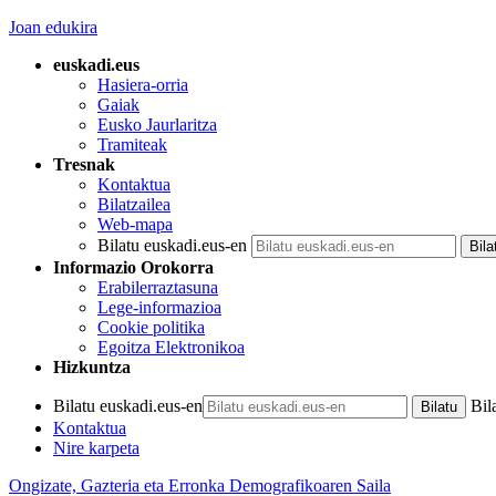
Joan edukira
euskadi.eus
Hasiera-orria
Gaiak
Eusko Jaurlaritza
Tramiteak
Tresnak
Kontaktua
Bilatzailea
Web-mapa
Bilatu euskadi.eus-en
Informazio Orokorra
Erabilerraztasuna
Lege-informazioa
Cookie politika
Egoitza Elektronikoa
Hizkuntza
Bilatu euskadi.eus-en
Bil
Kontaktua
Nire karpeta
Ongizate, Gazteria eta Erronka Demografikoaren Saila