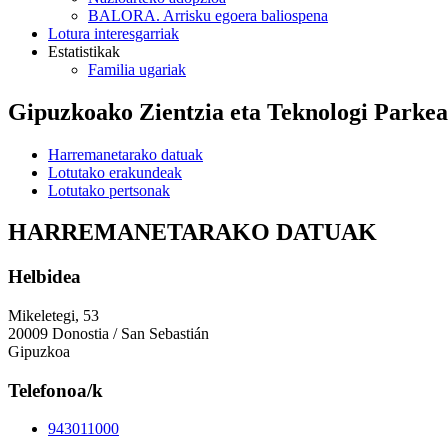
BALORA. Arrisku egoera baliospena
Lotura interesgarriak
Estatistikak
Familia ugariak
Gipuzkoako Zientzia eta Teknologi Parkea
Harremanetarako datuak
Lotutako erakundeak
Lotutako pertsonak
HARREMANETARAKO DATUAK
Helbidea
Mikeletegi, 53
20009 Donostia / San Sebastián
Gipuzkoa
Telefonoa/k
943011000