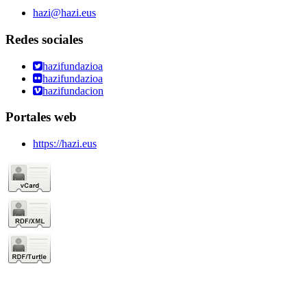
hazi@hazi.eus
Redes sociales
hazifundazioa
hazifundazioa
hazifundacion
Portales web
https://hazi.eus