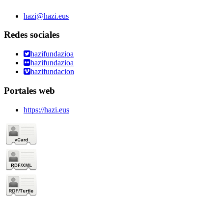
hazi@hazi.eus
Redes sociales
hazifundazioa
hazifundazioa
hazifundacion
Portales web
https://hazi.eus