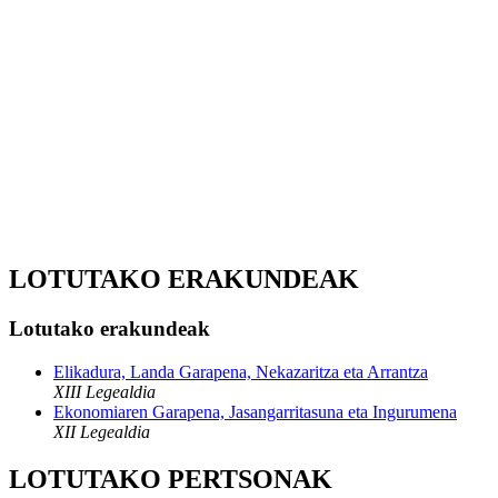
LOTUTAKO ERAKUNDEAK
Lotutako erakundeak
Elikadura, Landa Garapena, Nekazaritza eta Arrantza
XIII Legealdia
Ekonomiaren Garapena, Jasangarritasuna eta Ingurumena
XII Legealdia
LOTUTAKO PERTSONAK