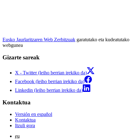
Eusko Jaurlaritzaren Web Zerbitzuak
garatutako eta kudeatutako
webgunea
Gizarte sareak
X - Twitter (leiho berrian irekiko da)
Facebook (leiho berrian irekiko da)
Linkedin (leiho berrian irekiko da)
Kontaktua
Versión en español
Kontaktua
Itzuli gora
eu