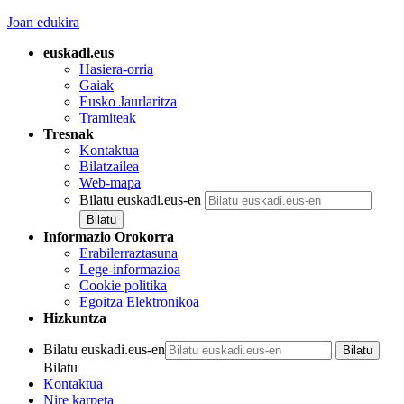
Joan edukira
euskadi.eus
Hasiera-orria
Gaiak
Eusko Jaurlaritza
Tramiteak
Tresnak
Kontaktua
Bilatzailea
Web-mapa
Bilatu euskadi.eus-en
Informazio Orokorra
Erabilerraztasuna
Lege-informazioa
Cookie politika
Egoitza Elektronikoa
Hizkuntza
Bilatu euskadi.eus-en
Bilatu
Kontaktua
Nire karpeta