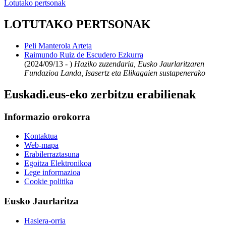
Lotutako pertsonak
LOTUTAKO PERTSONAK
Peli Manterola Arteta
Raimundo Ruiz de Escudero Ezkurra
(2024/09/13 - )
Haziko zuzendaria, Eusko Jaurlaritzaren
Fundazioa Landa, Isasertz eta Elikagaien sustapenerako
Euskadi.eus-eko zerbitzu erabilienak
Informazio orokorra
Kontaktua
Web-mapa
Erabilerraztasuna
Egoitza Elektronikoa
Lege informazioa
Cookie politika
Eusko Jaurlaritza
Hasiera-orria