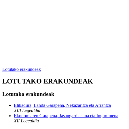
Lotutako erakundeak
LOTUTAKO ERAKUNDEAK
Lotutako erakundeak
Elikadura, Landa Garapena, Nekazaritza eta Arrantza
XIII Legealdia
Ekonomiaren Garapena, Jasangarritasuna eta Ingurumena
XII Legealdia