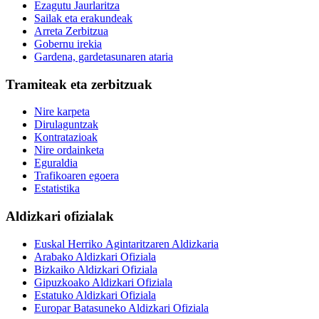
Ezagutu Jaurlaritza
Sailak eta erakundeak
Arreta Zerbitzua
Gobernu irekia
Gardena, gardetasunaren ataria
Tramiteak eta zerbitzuak
Nire karpeta
Dirulaguntzak
Kontratazioak
Nire ordainketa
Eguraldia
Trafikoaren egoera
Estatistika
Aldizkari ofizialak
Euskal Herriko Agintaritzaren Aldizkaria
Arabako Aldizkari Ofiziala
Bizkaiko Aldizkari Ofiziala
Gipuzkoako Aldizkari Ofiziala
Estatuko Aldizkari Ofiziala
Europar Batasuneko Aldizkari Ofiziala