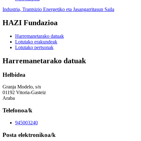
Industria, Trantsizio Energetiko eta Jasangarritasun Saila
HAZI Fundazioa
Harremanetarako datuak
Lotutako erakundeak
Lotutako pertsonak
Harremanetarako datuak
Helbidea
Granja Modelo, s/n
01192 Vitoria-Gasteiz
Araba
Telefonoa/k
945003240
Posta elektronikoa/k