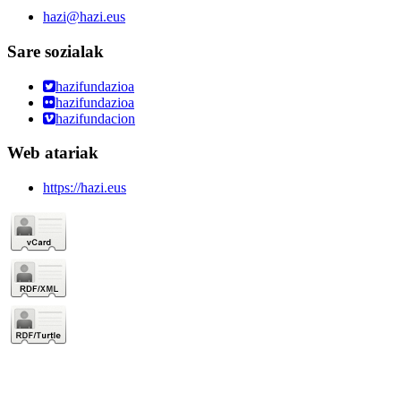
hazi@hazi.eus
Sare sozialak
hazifundazioa
hazifundazioa
hazifundacion
Web atariak
https://hazi.eus