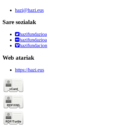
hazi@hazi.eus
Sare sozialak
hazifundazioa
hazifundazioa
hazifundacion
Web atariak
https://hazi.eus