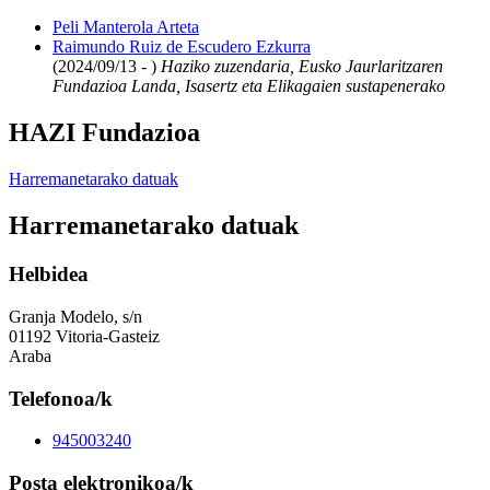
Peli Manterola Arteta
Raimundo Ruiz de Escudero Ezkurra
(2024/09/13 - )
Haziko zuzendaria, Eusko Jaurlaritzaren
Fundazioa Landa, Isasertz eta Elikagaien sustapenerako
HAZI Fundazioa
Harremanetarako datuak
Harremanetarako datuak
Helbidea
Granja Modelo, s/n
01192 Vitoria-Gasteiz
Araba
Telefonoa/k
945003240
Posta elektronikoa/k