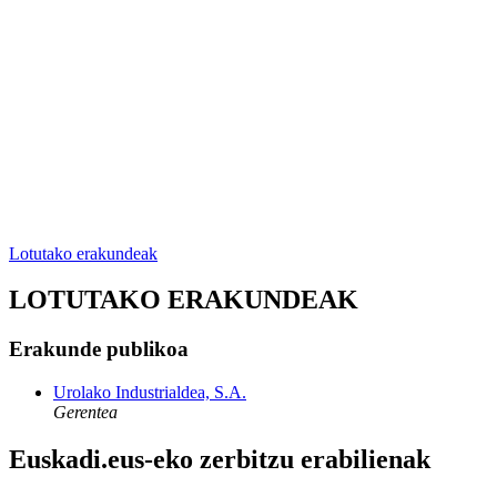
Lotutako erakundeak
LOTUTAKO ERAKUNDEAK
Erakunde publikoa
Urolako Industrialdea, S.A.
Gerentea
Euskadi.eus-eko zerbitzu erabilienak