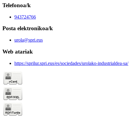
Telefonoa/k
943724766
Posta elektronikoa/k
urola@spri.eus
Web atariak
https://sprilur.spri.eus/es/sociedades/urolako-industrialdea-sa/