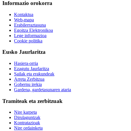
Informazio orokorra
Kontaktua
Web-mapa
Erabilerraztasuna
Egoitza Elektronikoa
Lege informazioa
Cookie politika
Eusko Jaurlaritza
Hasiera-orria
Ezagutu Jaurlaritza
Sailak eta erakundeak
Arreta Zerbitzua
Gobernu irekia
Gardena, gardetasunaren ataria
Tramiteak eta zerbitzuak
Nire karpeta
Dirulaguntzak
Kontratazioak
Nire ordainketa