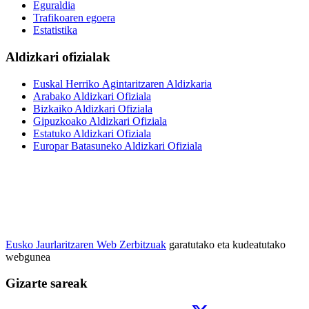
Eguraldia
Trafikoaren egoera
Estatistika
Aldizkari ofizialak
Euskal Herriko Agintaritzaren Aldizkaria
Arabako Aldizkari Ofiziala
Bizkaiko Aldizkari Ofiziala
Gipuzkoako Aldizkari Ofiziala
Estatuko Aldizkari Ofiziala
Europar Batasuneko Aldizkari Ofiziala
Eusko Jaurlaritzaren Web Zerbitzuak
garatutako eta kudeatutako
webgunea
Gizarte sareak