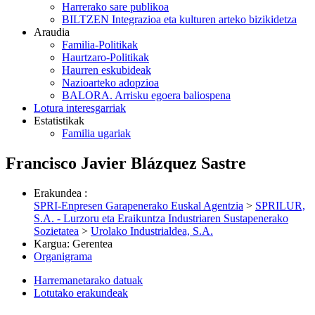
Harrerako sare publikoa
BILTZEN Integrazioa eta kulturen arteko bizikidetza
Araudia
Familia-Politikak
Haurtzaro-Politikak
Haurren eskubideak
Nazioarteko adopzioa
BALORA. Arrisku egoera baliospena
Lotura interesgarriak
Estatistikak
Familia ugariak
Francisco Javier Blázquez Sastre
Erakundea
:
SPRI-Enpresen Garapenerako Euskal Agentzia
>
SPRILUR,
S.A. - Lurzoru eta Eraikuntza Industriaren Sustapenerako
Sozietatea
>
Urolako Industrialdea, S.A.
Kargua
:
Gerentea
Organigrama
Harremanetarako datuak
Lotutako erakundeak