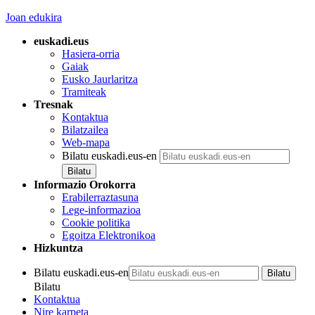
Joan edukira
euskadi.eus
Hasiera-orria
Gaiak
Eusko Jaurlaritza
Tramiteak
Tresnak
Kontaktua
Bilatzailea
Web-mapa
Bilatu euskadi.eus-en
Informazio Orokorra
Erabilerraztasuna
Lege-informazioa
Cookie politika
Egoitza Elektronikoa
Hizkuntza
Bilatu euskadi.eus-en
Bilatu
Kontaktua
Nire karpeta