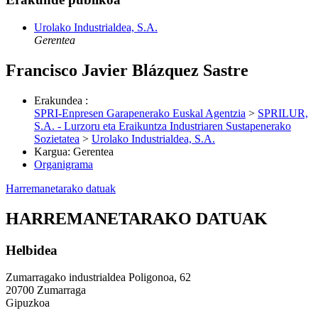
Urolako Industrialdea, S.A.
Gerentea
Francisco Javier Blázquez Sastre
Erakundea
:
SPRI-Enpresen Garapenerako Euskal Agentzia
>
SPRILUR,
S.A. - Lurzoru eta Eraikuntza Industriaren Sustapenerako
Sozietatea
>
Urolako Industrialdea, S.A.
Kargua
:
Gerentea
Organigrama
Harremanetarako datuak
HARREMANETARAKO DATUAK
Helbidea
Zumarragako industrialdea Poligonoa, 62
20700 Zumarraga
Gipuzkoa