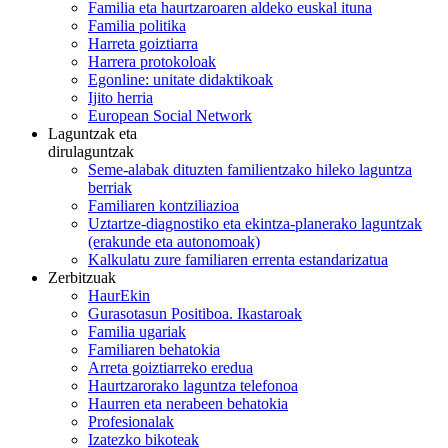
Familia eta haurtzaroaren aldeko euskal ituna
Familia politika
Harreta goiztiarra
Harrera protokoloak
Egonline: unitate didaktikoak
Ijito herria
European Social Network
Laguntzak eta
dirulaguntzak
Seme-alabak dituzten familientzako hileko laguntza
berriak
Familiaren kontziliazioa
Uztartze-diagnostiko eta ekintza-planerako laguntzak
(erakunde eta autonomoak)
Kalkulatu zure familiaren errenta estandarizatua
Zerbitzuak
HaurEkin
Gurasotasun Positiboa. Ikastaroak
Familia ugariak
Familiaren behatokia
Arreta goiztiarreko eredua
Haurtzarorako laguntza telefonoa
Haurren eta nerabeen behatokia
Profesionalak
Izatezko bikoteak