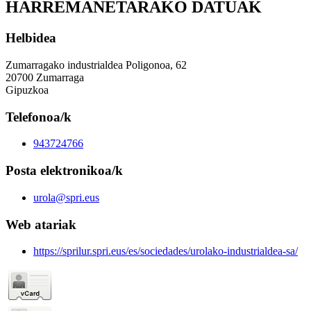
HARREMANETARAKO DATUAK
Helbidea
Zumarragako industrialdea Poligonoa, 62
20700 Zumarraga
Gipuzkoa
Telefonoa/k
943724766
Posta elektronikoa/k
urola@spri.eus
Web atariak
https://sprilur.spri.eus/es/sociedades/urolako-industrialdea-sa/