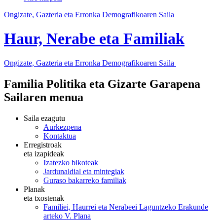
Ongizate, Gazteria eta Erronka Demografikoaren Saila
Haur, Nerabe eta Familiak
Ongizate, Gazteria eta Erronka Demografikoaren Saila
Familia Politika eta Gizarte Garapena
Sailaren menua
Saila ezagutu
Aurkezpena
Kontaktua
Erregistroak
eta izapideak
Izatezko bikoteak
Jardunaldial eta mintegiak
Guraso bakarreko familiak
Planak
eta txostenak
Familiei, Haurrei eta Nerabeei Laguntzeko Erakunde
arteko V. Plana