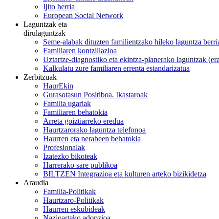
Ijito herria
European Social Network
Laguntzak eta
dirulaguntzak
Seme-alabak dituzten familientzako hileko laguntza berri
Familiaren kontziliazioa
Uztartze-diagnostiko eta ekintza-planerako laguntzak (e
Kalkulatu zure familiaren errenta estandarizatua
Zerbitzuak
HaurEkin
Gurasotasun Positiboa. Ikastaroak
Familia ugariak
Familiaren behatokia
Arreta goiztiarreko eredua
Haurtzarorako laguntza telefonoa
Haurren eta nerabeen behatokia
Profesionalak
Izatezko bikoteak
Harrerako sare publikoa
BILTZEN Integrazioa eta kulturen arteko bizikidetza
Araudia
Familia-Politikak
Haurtzaro-Politikak
Haurren eskubideak
Nazioarteko adopzioa