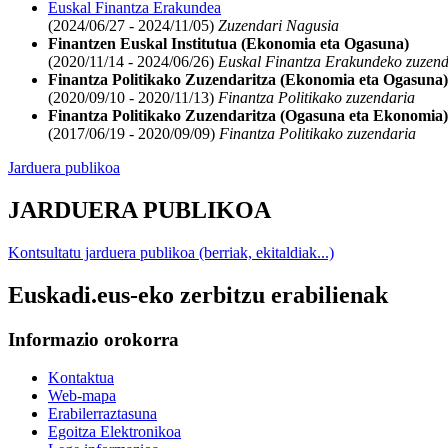
Euskal Finantza Erakundea
(2024/06/27 - 2024/11/05)
Zuzendari Nagusia
Finantzen Euskal Institutua (Ekonomia eta Ogasuna)
(2020/11/14 - 2024/06/26)
Euskal Finantza Erakundeko zuzend
Finantza Politikako Zuzendaritza (Ekonomia eta Ogasuna)
(2020/09/10 - 2020/11/13)
Finantza Politikako zuzendaria
Finantza Politikako Zuzendaritza (Ogasuna eta Ekonomia)
(2017/06/19 - 2020/09/09)
Finantza Politikako zuzendaria
Jarduera publikoa
JARDUERA PUBLIKOA
Kontsultatu jarduera publikoa (berriak, ekitaldiak...)
Euskadi.eus-eko zerbitzu erabilienak
Informazio orokorra
Kontaktua
Web-mapa
Erabilerraztasuna
Egoitza Elektronikoa