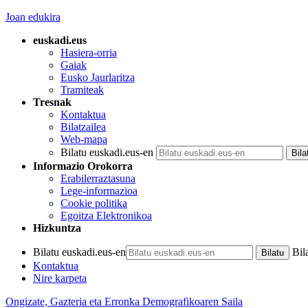
Joan edukira
euskadi.eus
Hasiera-orria
Gaiak
Eusko Jaurlaritza
Tramiteak
Tresnak
Kontaktua
Bilatzailea
Web-mapa
Bilatu euskadi.eus-en
Informazio Orokorra
Erabilerraztasuna
Lege-informazioa
Cookie politika
Egoitza Elektronikoa
Hizkuntza
Bilatu euskadi.eus-en
Bil
Kontaktua
Nire karpeta
Ongizate, Gazteria eta Erronka Demografikoaren Saila