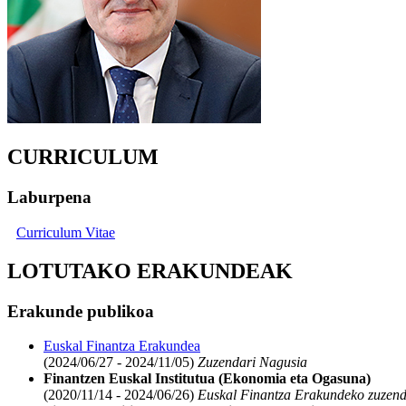
CURRICULUM
Laburpena
Curriculum Vitae
LOTUTAKO ERAKUNDEAK
Erakunde publikoa
Euskal Finantza Erakundea
(2024/06/27 - 2024/11/05)
Zuzendari Nagusia
Finantzen Euskal Institutua (Ekonomia eta Ogasuna)
(2020/11/14 - 2024/06/26)
Euskal Finantza Erakundeko zuzend