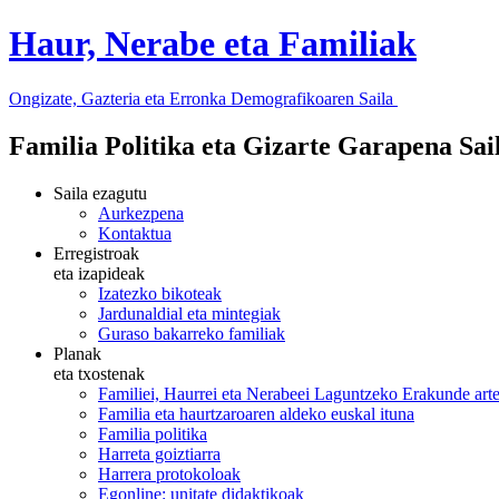
Haur, Nerabe eta Familiak
Ongizate, Gazteria eta Erronka Demografikoaren Saila
Familia Politika eta Gizarte Garapena Sa
Saila ezagutu
Aurkezpena
Kontaktua
Erregistroak
eta izapideak
Izatezko bikoteak
Jardunaldial eta mintegiak
Guraso bakarreko familiak
Planak
eta txostenak
Familiei, Haurrei eta Nerabeei Laguntzeko Erakunde art
Familia eta haurtzaroaren aldeko euskal ituna
Familia politika
Harreta goiztiarra
Harrera protokoloak
Egonline: unitate didaktikoak