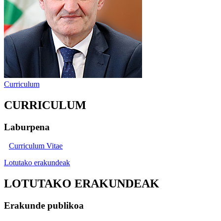
Curriculum
CURRICULUM
Laburpena
Curriculum Vitae
Lotutako erakundeak
LOTUTAKO ERAKUNDEAK
Erakunde publikoa