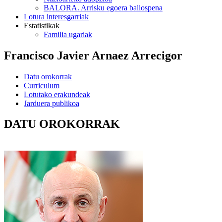
BALORA. Arrisku egoera baliospena
Lotura interesgarriak
Estatistikak
Familia ugariak
Francisco Javier Arnaez Arrecigor
Datu orokorrak
Curriculum
Lotutako erakundeak
Jarduera publikoa
DATU OROKORRAK