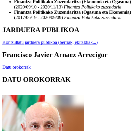
Finantza Politikako Zuzendaritza (Ekonomia eta Ogasuna)
(2020/09/10 - 2020/11/13)
Finantza Politikako zuzendaria
Finantza Politikako Zuzendaritza (Ogasuna eta Ekonomia)
(2017/06/19 - 2020/09/09)
Finantza Politikako zuzendaria
JARDUERA PUBLIKOA
Kontsultatu jarduera publikoa (berriak, ekitaldiak...)
Francisco Javier Arnaez Arrecigor
Datu orokorrak
DATU OROKORRAK