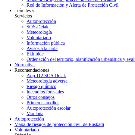
Red de Información y Alerta de Protección Civil
Trámites y
Servicios
Autoprotección
SOS-Deiak
Meteorología
Voluntariado
Información pública
Avisos a la carta
Ekinbide
Ordenación del territorio, planificación urbanística y eva
Normativa
Recomendaciones
App 112 SOS Deiak
Meteorología adversa
Riesgo químico
Incendios forestales
Otros consejos
Primeros auxilios
Autoprotección escolar
Montaña
Autoprotección
Mapa de riesgos de protección civil de Euskadi
Voluntariado