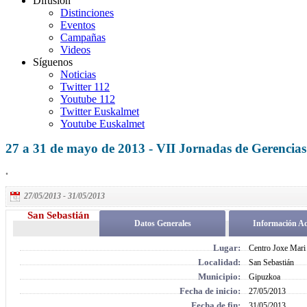
Difusión
Distinciones
Eventos
Campañas
Videos
Síguenos
Noticias
Twitter 112
Youtube 112
Twitter Euskalmet
Youtube Euskalmet
27 a 31 de mayo de 2013 - VII Jornadas de Gerencias
.
27/05/2013 - 31/05/2013
San Sebastián
Datos Generales
Información Ad
Lugar:
Centro Joxe Mari
Localidad:
San Sebastián
Municipio:
Gipuzkoa
Fecha de inicio:
27/05/2013
Fecha de fin:
31/05/2013