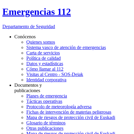
Emergencias 112
Departamento
de Seguridad
Conócenos
Quienes somos
Sistema vasco de atención de emergencias
Carta de servicios
Política de calidad
Datos y estadísticas
Cómo llamar al 112
Visitas al Centro - SOS-Deiak
Identidad corporativa
Documentos y
publicaciones
Planes de emergencia
Tácticas operativas
Protocolo de meteorología adversa
Fichas de intervención de materias peligrosas
Mapa de riesgos de protección civil de Euskadi
Glosario de términos
Otras publicaciones
Mapa de riesgos de protección civil de Euskadi