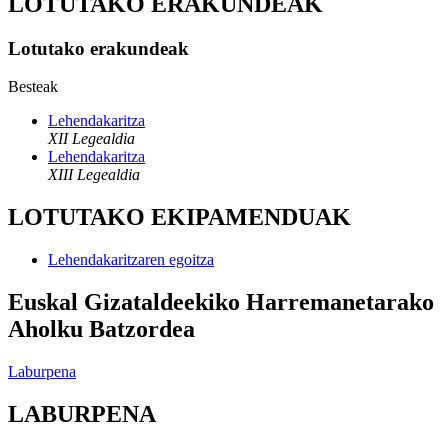
LOTUTAKO ERAKUNDEAK
Lotutako erakundeak
Besteak
Lehendakaritza
XII Legealdia
Lehendakaritza
XIII Legealdia
LOTUTAKO EKIPAMENDUAK
Lehendakaritzaren egoitza
Euskal Gizataldeekiko Harremanetarako
Aholku Batzordea
Laburpena
LABURPENA