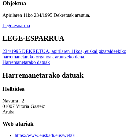
Objektua
Apirilaren 11ko 234/1995 Dekretuak arautua.
Lege-esparrua
LEGE-ESPARRUA
234/1995 DEKRETUA, apirilaren 11koa, euskal gizataldeekiko
harremanetarako organoak arautzeko dena.
Harremanetarako datuak
Harremanetarako datuak
Helbidea
Navarra , 2
01007 Vitoria-Gasteiz
Araba
Web atariak
https://www.euskadi.eus/web01-