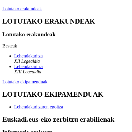
Lotutako erakundeak
LOTUTAKO ERAKUNDEAK
Lotutako erakundeak
Besteak
Lehendakaritza
XII Legealdia
Lehendakaritza
XIII Legealdia
Lotutako ekipamenduak
LOTUTAKO EKIPAMENDUAK
Lehendakaritzaren egoitza
Euskadi.eus-eko zerbitzu erabilienak