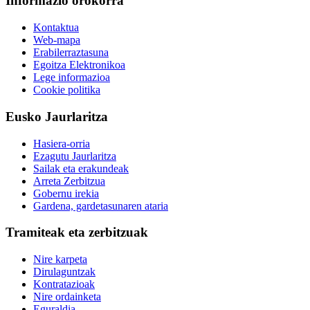
Informazio orokorra
Kontaktua
Web-mapa
Erabilerraztasuna
Egoitza Elektronikoa
Lege informazioa
Cookie politika
Eusko Jaurlaritza
Hasiera-orria
Ezagutu Jaurlaritza
Sailak eta erakundeak
Arreta Zerbitzua
Gobernu irekia
Gardena, gardetasunaren ataria
Tramiteak eta zerbitzuak
Nire karpeta
Dirulaguntzak
Kontratazioak
Nire ordainketa
Eguraldia