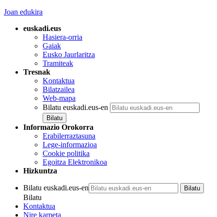
Joan edukira
euskadi.eus
Hasiera-orria
Gaiak
Eusko Jaurlaritza
Tramiteak
Tresnak
Kontaktua
Bilatzailea
Web-mapa
Bilatu euskadi.eus-en
Informazio Orokorra
Erabilerraztasuna
Lege-informazioa
Cookie politika
Egoitza Elektronikoa
Hizkuntza
Bilatu euskadi.eus-en
Bilatu
Kontaktua
Nire karpeta