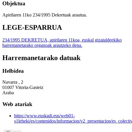
Objektua
Apirilaren 11ko 234/1995 Dekretuak arautua.
LEGE-ESPARRUA
234/1995 DEKRETUA, apirilaren 11koa, euskal gizataldeekiko
harremanetarako organoak arautzeko dena.
Harremanetarako datuak
Helbidea
Navarra , 2
01007 Vitoria-Gasteiz
Araba
Web atariak
https://www.euskadi.eus/web01-
s1leheki/es/contenidos/informacion/v2_presentacion/es_colecti