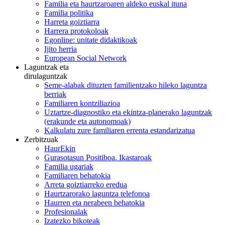
Familia eta haurtzaroaren aldeko euskal ituna
Familia politika
Harreta goiztiarra
Harrera protokoloak
Egonline: unitate didaktikoak
Ijito herria
European Social Network
Laguntzak eta
dirulaguntzak
Seme-alabak dituzten familientzako hileko laguntza
berriak
Familiaren kontziliazioa
Uztartze-diagnostiko eta ekintza-planerako laguntzak
(erakunde eta autonomoak)
Kalkulatu zure familiaren errenta estandarizatua
Zerbitzuak
HaurEkin
Gurasotasun Positiboa. Ikastaroak
Familia ugariak
Familiaren behatokia
Arreta goiztiarreko eredua
Haurtzarorako laguntza telefonoa
Haurren eta nerabeen behatokia
Profesionalak
Izatezko bikoteak