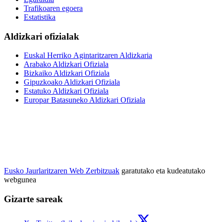
Trafikoaren egoera
Estatistika
Aldizkari ofizialak
Euskal Herriko Agintaritzaren Aldizkaria
Arabako Aldizkari Ofiziala
Bizkaiko Aldizkari Ofiziala
Gipuzkoako Aldizkari Ofiziala
Estatuko Aldizkari Ofiziala
Europar Batasuneko Aldizkari Ofiziala
Eusko Jaurlaritzaren Web Zerbitzuak
garatutako eta kudeatutako
webgunea
Gizarte sareak