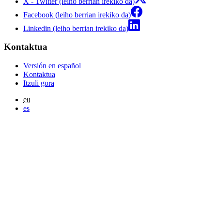
X - Twitter (leiho berrian irekiko da)
Facebook (leiho berrian irekiko da)
Linkedin (leiho berrian irekiko da)
Kontaktua
Versión en español
Kontaktua
Itzuli gora
eu
es