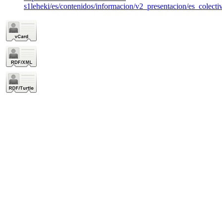
s1leheki/es/contenidos/informacion/v2_presentacion/es_colecti