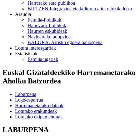
Harrerako sare publikoa
BILTZEN Integrazioa eta kulturen arteko bizikidetza
Araudia
Familia-Politikak
Haurtzaro-Politikak
Haurren eskubideak
Nazioarteko adopzioa
BALORA. Arrisku egoera baliospena
Lotura interesgarriak
Estatistikak
Familia ugariak
Euskal Gizataldeekiko Harremanetarako
Aholku Batzordea
Laburpena
Lege-esparrua
Harremanetarako datuak
Lotutako erakundeak
Lotutako ekipamenduak
LABURPENA