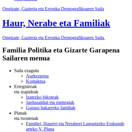
Ongizate, Gazteria eta Erronka Demografikoaren Saila
Haur, Nerabe eta Familiak
Ongizate, Gazteria eta Erronka Demografikoaren Saila
Familia Politika eta Gizarte Garapena
Sailaren menua
Saila ezagutu
Aurkezpena
Kontaktua
Erregistroak
eta izapideak
Izatezko bikoteak
Jardunaldial eta mintegiak
Guraso bakarreko familiak
Planak
eta txostenak
Familiei, Haurrei eta Nerabeei Laguntzeko Erakunde
arteko V. Plana