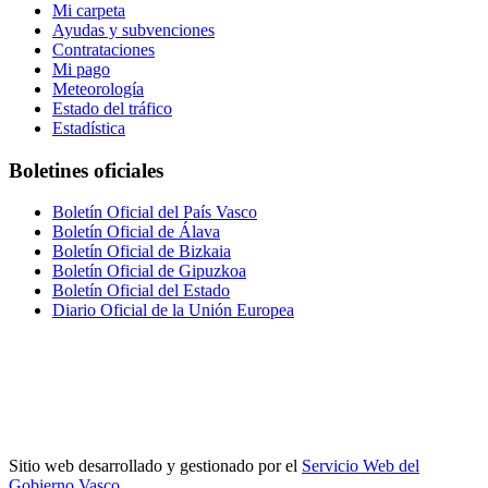
Mi carpeta
Ayudas y subvenciones
Contrataciones
Mi pago
Meteorología
Estado del tráfico
Estadística
Boletines oficiales
Boletín Oficial del País Vasco
Boletín Oficial de Álava
Boletín Oficial de Bizkaia
Boletín Oficial de Gipuzkoa
Boletín Oficial del Estado
Diario Oficial de la Unión Europea
Sitio web desarrollado y gestionado por el
Servicio Web del
Gobierno Vasco