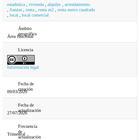
estadistica
,
vivienda
,
alquiler
,
arrendamiento
,
fianzas
,
renta
,
renta m2
,
renta metro cuadrado
,
local
,
local comercial
Ámbito
geográfico
Área funcional
Licencia
Información legal
Fecha de
creación
09/03/2020
Fecha de
actualización
27/07/2026
Frecuencia
de
Trimestral
actualización