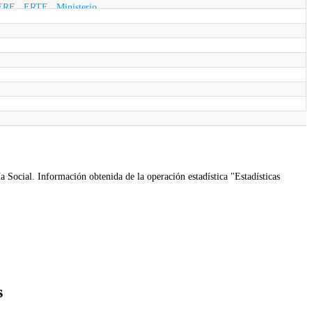
ERE
,
ERTE
,
Ministerio
a Social. Información obtenida de la operación estadística "Estadísticas
s