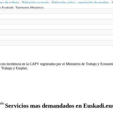
so de trabajo
,
Población ocupada
,
Población activa
,
regulación de empleo
,
Euskadi, Territorio Histórico
eo con incidencia en la CAPV registrados por el Ministerio de Trabajo y Economí
, Trabajo y Empleo.
ndo.
Servicios mas demandados en Euskadi.eu