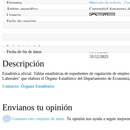
Etiquetas
Mercado de trabajo
,
Cen
Ámbito geográfico
Comunidad Autonoma de 
Licencia
Fecha de creación
Información legal
Fecha de actualización
26/06/2025
Frecuencia de actualización
26/02/2026
Periodo de referencia
Mensual
Fecha de inicio de datos
2025-12
Fecha de fin de datos
01/01/2025
31/12/2025
Descripción
Estadística oficial. Tablas estadísticas de expedientes de regulación de empl
Laborales" que elabora el Órgano Estadístico del Departamento de Economía
Contacto: Órgano Estadístico
Envianos tu opinión
Comenta este conjunto de datos.
Tu opinión nos ayuda a seguir mejora