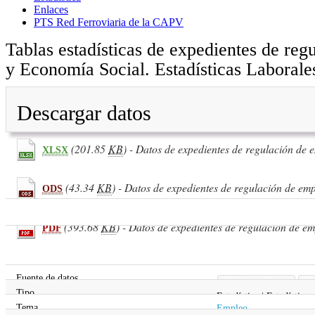
Enlaces
PTS Red Ferroviaria de la CAPV
Tablas estadísticas de expedientes de reg
y Economía Social. Estadísticas Laborale
Descargar datos
(201.85
KB
) - Datos de expedientes de regulación de 
XLSX
(43.34
KB
) - Datos de expedientes de regulación de emp
ODS
(393.68
KB
) - Datos de expedientes de regulación de em
PDF
Fuente de datos
Gobierno Vasco
Ec
Tipo
Estadística | Estadística
Tema
Empleo