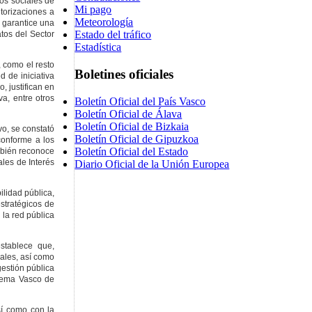
os sociales de
Mi pago
torizaciones a
Meteorología
 garantice una
Estado del tráfico
tos del Sector
Estadística
, como el resto
Boletines oficiales
d de iniciativa
, justifican en
va, entre otros
Boletín Oficial del País Vasco
Boletín Oficial de Álava
Boletín Oficial de Bizkaia
vo, se constató
Boletín Oficial de Gipuzkoa
conforme a los
Boletín Oficial del Estado
ambién reconoce
les de Interés
Diario Oficial de la Unión Europea
ilidad pública,
estratégicos de
 la red pública
establece que,
nales, así como
gestión pública
istema Vasco de
sí como con la