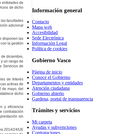
on entidades de
vicios de dicho
Información general
 las facultades
Contacto
ición adicional
Mapa web
Accesibilidad
Sede Electrónica
ue disponen las
Información Legal
 con la gestión
Política de cookies
5 de diciembre,
Gobierno Vasco
a y un rango de
s Servicios de
Página de inicio
Conoce el Gobierno
les de Interés
Departamentos y entidades
icas activas de
Atención ciudadana
12 de mayo, del
Gobierno abierto
stablece dicho
Gardena, portal de transparencia
n y eficiencia
Trámites y servicios
e contratación
prestación sin
Mi carpeta
Ayudas y subvenciones
iva 2014/24/UE
Contrataciones