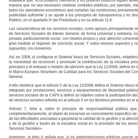
establece que: «Los Estados miembros y los poderes públicos siguen teniend
manera que no sea necesario celebrar contratos públicos, por ejemplo, medi
todos los operadores económicos que cumplan las condiciones previamente fi
publicidad suficiente y se ajuste a los principios de transparencia y no d
Público, en el apartado IV del Preámbulo y en su artículo 11.6.
Las características de los servicios sociales, como apoyos principalmente re
de Servicios Sociales de Interés General, de forma universal y solidaria, c
privada, particularmente social, con medios propios y una atención coherent
gran medida el régimen de concierto social. Y estos mismos aspectos y la s
supuestos, los convenios.
Así, en 2008, al configurar el Sistema Vasco de Servicios Sociales, establ
la necesidad de reconocer y promover la contribución de la iniciativa priv
principios y el enfoque o modelo de atención que la Ley 12/2008, define en s
el Marco Europeo Voluntario de Calidad para los Servicios Sociales del Com
General.
A ello obedece que el artículo 5 de la Ley 12/2008 defina el Sistema Vasco 
integrado por prestaciones, servicios y equipamientos de titularidad públic
servicios sociales de la CAPV a definir un objetivo sobre la participación del
de servicios sociales referida en el artículo 5 en los términos previstos en el a
Artículo 7, letra a, sobre el principio de responsabilidad pública que
complementariamente, al objeto de preservar un conocimiento específico de l
de las dificultades asociadas a garantizar la calidad de la gestión y la atenc
y de la gestión a través de la iniciativa social en la provisión de los ser
Servicios Sociales».
Asimismo, la letra h señala que: «Las administraciones públicas vascas a