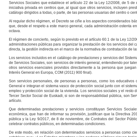
Servicios Sociales que establece el artículo 22 de la Ley 12/2008, de 5 de 
iniciativa privada en centros que, al igual que otros servicios, incluyen pre
catálogo dirigidos a todas, o parte, de las personas usuarias del centro o cen
Al regular dicho régimen, el Decreto se ciñe a los aspectos considerados bás
que, desde el respeto a este marco general, cada administración ostenta en 
octava.
El régimen de concierto, según lo previsto en el artículo 60.1 de la Ley 12/2
administraciones públicas para organizar la prestación de los servicios del c
directa, la gestión indirecta en el marco de la normativa de contratación de 
Los servicios incluidos en el catálogo de prestaciones y servicios del Siste
de Servicios Sociales, son servicios de interés general, entendiendo por tal
otros servicios esenciales provistos directamente a la persona que juegan
Interés General en Europa, COM (2011) 900 final).
Son servicios personales, de personas a personas, como los educativos o 
General e integran el sistema vasco de protección social junto con el sistema 
empleo y protección social de la vivienda. Los servicios sociales y el resto 
Tercer Sector Social de Euskadi, si son de responsabilidad pública, son Se
artículo.
Que determinadas prestaciones y servicios constituyan Servicios Sociales
económica, que han de informar su provisión, justifican que la Directiva 
pública y la Ley 9/2017, de 8 de noviembre, de Contratos del Sector Públic
celebrar contratos públicos, en determinadas condiciones.
De este modo, en relación con determinados servicios a personas como ciert