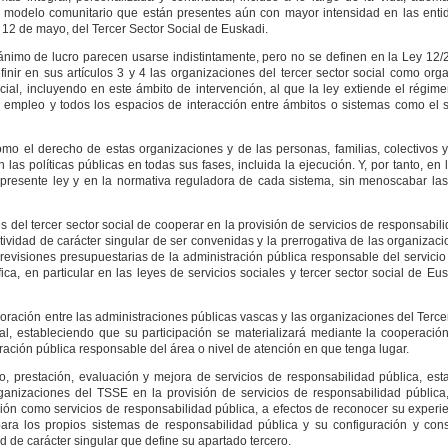
 del modelo comunitario que están presentes aún con mayor intensidad en las ent
e 12 de mayo, del Tercer Sector Social de Euskadi.
 sin ánimo de lucro parecen usarse indistintamente, pero no se definen en la Ley 12
finir en sus artículos 3 y 4 las organizaciones del tercer sector social como or
social, incluyendo en este ámbito de intervención, al que la ley extiende el régim
el empleo y todos los espacios de interacción entre ámbitos o sistemas como el s
e como el derecho de estas organizaciones y de las personas, familias, colectivo
n las políticas públicas en todas sus fases, incluida la ejecución. Y, por tanto, en 
 presente ley y en la normativa reguladora de cada sistema, sin menoscabar las
nes del tercer sector social de cooperar en la provisión de servicios de responsabil
tividad de carácter singular de ser convenidas y la prerrogativa de las organizaci
previsiones presupuestarias de la administración pública responsable del servicio
ca, en particular en las leyes de servicios sociales y tercer sector social de Eu
boración entre las administraciones públicas vascas y las organizaciones del Terce
al, estableciendo que su participación se materializará mediante la cooperación
ración pública responsable del área o nivel de atención en que tenga lugar.
o, prestación, evaluación y mejora de servicios de responsabilidad pública, est
rganizaciones del TSSE en la provisión de servicios de responsabilidad pública, 
ón como servicios de responsabilidad pública, a efectos de reconocer su experien
 para los propios sistemas de responsabilidad pública y su configuración y cons
d de carácter singular que define su apartado tercero.