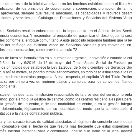
, con el resto de la iniciativa privada en los términos establecidos en el título V
licación de los principios de coordinación y cooperación, promoción de la inici
án aprovechar, siempre que resulte adecuado, las capacidades y recursos desarr
staciones y servicios del Catálogo de Prestaciones y Servicios del Sistema Vasc
ios Sociales resultan coherentes con la importancia, en el ámbito de los Servic
ciencia económica. Y responden al propósito de garantizar el despliegue, la sost
ales conforme al enfoque comunitario. A este propósito responde también que la le
cios del catálogo del Sistema Vasco de Servicios Sociales y los convenios, e
les en la contratación, como prevé su artículo 72.
nimo de lucro se formalizarán en supuestos de urgencia, innovación o cuando la c
 12.3 de la Ley 6/2016, de 12 de mayo, del Tercer Sector Social de Euskadi pe
los principios que establece la Ley 12/2008, de 5 de diciembre, de Servicios Soc
 y así se motive, se podrán formalizar convenios, en todo caso asimilados a los c
 mediante contratos-programa. A este respecto, el capítulo VI del Título Prelim
atiza por primera vez un régimen básico y completo para los convenios, fijand
spondiente.
tos en los que la administración responsable de la provisión del servicio no opta
, cuando, por ejemplo, la gestión de centros, como los centros residenciales para pe
la gestión de un centro, o de una modalidad de centro, o en la gestión integra
rá determinado, lógicamente, por su necesidad, de modo que la consideración 
tativos a la vía de contratación pública.
l y las características de calidad asociadas al régimen de concierto son indepe
 Algo compatible con el hecho de que resulta más frecuente que estas dispensen 
 más integral, personalizada y continuada, incluso a lo largo de la vida, adem