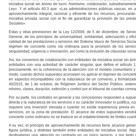
iniciativa social sin ánimo de lucro. Asimismo, colaborarán, subsidiariamente
Ley». Y el artículo 60.3 que: «Las administraciones públicas vascas, en ap
aprovechamiento integral, racional y eficiente de los recursos, procurar
iniciativa privada social con el fin de garantizar la provisión de las pre
Sociales».
Estas y otras previsiones de la Ley 12/2008, de 5 de diciembre, de Servic
General, de los principios de universalidad, solidaridad, adecuación y efi
calidad de las prestaciones y servicios del Sistema Vasco de Servicios Soci
régimen de concierto como vía ordinaria para la provisión de los servi
singularidad, urgencia o innovación, así como la inclusión de cláusulas socia
Así, los convenios de colaboración con entidades de iniciativa social sin á
entidades con una actividad de carácter singular, que define el artículo
precisamente, en la coherencia de la atención con el modelo comunitario y 
modo, cuando dichos supuestos aconsejen no aplicar el régimen de concierto,
en aspectos incompatibles con la naturaleza de un convenio, y formalizados
40/2015, de 1 de octubre, de Régimen Jurídico del Sector Público, sistem
mínimo, clases, duración, extinción y control por el tribunal de cuentas corre
Por su parte, los contratos en general y las concesiones responden a supues
directa y la naturaleza de los servicios o su carácter innovador lo justifica
requiere una inversión elevada o cuando no existe experiencia previa en 
servicios, en la zona de prestación. El alcance de estos supuestos vend
concierto como ordinario no se traduce en el establecimiento de límites cuanti
A su vez, el principio de aprovechamiento de recursos tiene alcance genera
figura jurídica, y distintas también entre entidades de iniciativa social.
destinatarias una atención no centrada en un único servicio, y por tanto