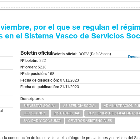
iembre, por el que se regulan el régi
s en el Sistema Vasco de Servicios Soc
Boletín oficial
Boletín oficial:
BOPV (País Vasco)
Desca
Nº boletín:
222
Nº orden:
5218
Nº disposición:
168
Fecha de disposición:
07/11/2023
Fecha de publicación:
21/11/2023
Descriptores
BIENESTAR SOCIAL
ASISTENCIA SOCIAL
ADMINISTRACION PU
al
LEGISLACION
INSTITUCIONAL
CONVENIOS DE COLABORACI
SANIDAD Y CONSUMO
CENTROS ASISTENCIALES
a la concertación de los servicios del catálogo de prestaciones y servicios del S