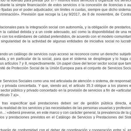
o la libertad para prestar por s?? mismos esos servicios u organizar los servici
ante la simple financiación de estos servicios o la concesión de licencias o au
jadas por el poder adjudicador, sin límites ni cuotas, siempre que dicho sistema
iscriminación». Previsión que recoge la Ley 9/2017, de 8 de noviembre, de Contra
lacionales para la integración social con autonomía, y la obligación de prestarlos
on la calidad debida y a un coste adecuado, así como la disponibilidad de una re
e con los estándares de calidad pretendidos, de acuerdo con el modelo comunitario
ingularidad de la actividad de algunas entidades de iniciativa social no lucrati
eciendo un catálogo de servicios cuyo acceso se reconoce como un derecho subjeti
ada, y en particular de la social, para que el sistema se despliegue y lo haga 
us artículos 7 y 8, respectivamente. Un papel clave del tercer sector social que t
ité de Protección Social de la Unión Europea para el conjunto de Servicios Socia
de Servicios Sociales como una red articulada de atención o sistema, de responsab
a y privada concertada. Y que, siendo así, el artículo 35.3 obligue a los planes 
 sector público y privado concertado en la provisión de servicios a fin de «articular
rtículo 7.a)».
, tras especificar qué prestaciones deben ser de gestión pública directa, 
a realidad de los servicios y las necesidades de las personas usuarias y profesio
ión...: «deberá preverse, en este marco y con carácter general, la prevalencia de la 
vicios y prestaciones previstos en el Catálogo de Servicios y Prestaciones del S
ctuarán de conformidad con el deber de coordinación y cooperación entre sí, a