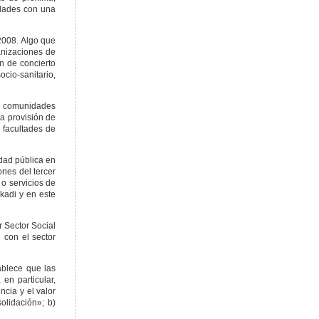
idades con una
/2008. Algo que
ganizaciones de
en de concierto
ocio-sanitario,
s y comunidades
la provisión de
 facultades de
idad pública en
ones del tercer
 o servicios de
skadi y en este
r Sector Social
 con el sector
ablece que las
en particular,
cia y el valor
olidación»; b)