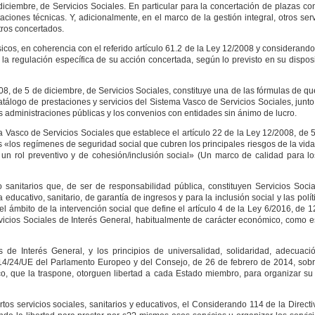
diciembre, de Servicios Sociales. En particular para la concertación de plazas c
staciones técnicas. Y, adicionalmente, en el marco de la gestión integral, otros ser
tros concertados.
icos, en coherencia con el referido artículo 61.2 de la Ley 12/2008 y considerando
la regulación específica de su acción concertada, según lo previsto en su dispos
008, de 5 de diciembre, de Servicios Sociales, constituye una de las fórmulas de q
atálogo de prestaciones y servicios del Sistema Vasco de Servicios Sociales, junto
las administraciones públicas y los convenios con entidades sin ánimo de lucro.
ma Vasco de Servicios Sociales que establece el artículo 22 de la Ley 12/2008, de 
es «los regímenes de seguridad social que cubren los principales riesgos de la vid
 un rol preventivo y de cohesión/inclusión social» (Un marco de calidad para lo
sanitarios que, de ser de responsabilidad pública, constituyen Servicios Socia
educativo, sanitario, de garantía de ingresos y para la inclusión social y las polít
del ámbito de la intervención social que define el artículo 4 de la Ley 6/2016, de 
rvicios Sociales de Interés General, habitualmente de carácter económico, como e
 de Interés General, y los principios de universalidad, solidaridad, adecuació
2014/24/UE del Parlamento Europeo y del Consejo, de 26 de febrero de 2014, sobr
o, que la traspone, otorguen libertad a cada Estado miembro, para organizar su 
os servicios sociales, sanitarios y educativos, el Considerando 114 de la Direct