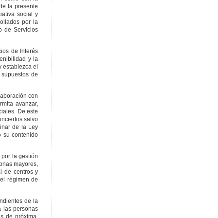
 de la presente
ativa social y
ollados por la
o de Servicios
ios de Interés
enibilidad y la
y establezca el
n supuestos de
olaboración con
rmita avanzar,
iales. De este
onciertos salvo
inar de la Ley
o su contenido
 por la gestión
rsonas mayores,
l de centros y
del régimen de
ndientes de la
a las personas
ás de próxima,