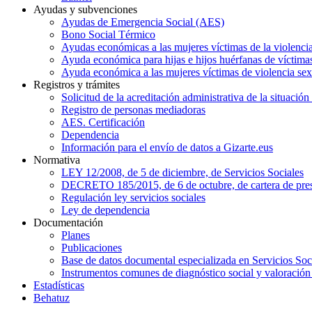
Ayudas y subvenciones
Ayudas de Emergencia Social (AES)
Bono Social Térmico
Ayudas económicas a las mujeres víctimas de la violenci
Ayuda económica para hijas e hijos huérfanas de víctimas
Ayuda económica a las mujeres víctimas de violencia sex
Registros y trámites
Solicitud de la acreditación administrativa de la situación
Registro de personas mediadoras
AES. Certificación
Dependencia
Información para el envío de datos a Gizarte.eus
Normativa
LEY 12/2008, de 5 de diciembre, de Servicios Sociales
DECRETO 185/2015, de 6 de octubre, de cartera de prest
Regulación ley servicios sociales
Ley de dependencia
Documentación
Planes
Publicaciones
Base de datos documental especializada en Servicios Soc
Instrumentos comunes de diagnóstico social y valoración 
Estadísticas
Behatuz