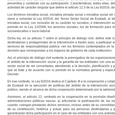
preventiva y contando con su participación. Características, todas ellas,
actividad de carácter singular que define el artículo 12.3 de la Ley 6/2016, d
Los términos iniciativa social, iniciativa privada social o iniciativa social
viene a solventar la Ley 6/2016, del Tercer Sector Social de Euskadi, al de
iniciativa social, con inclusión de su carácter no lucrativo, e intervención 
previsto en la Ley 12/2008, los servicios sociales, los de formación para 
socioeducativo o socio-laboral.
Dicha ley, en su artículo 7 sobre el principio de diálogo civil, define est
destinatarias y protagonistas de la intervención a través suyo, a participar e
servicios de responsabilidad pública «en los términos contemplados en la
decisión que correspondan a los órganos de gobierno de cada institución».
Así, el principio de diálogo civil sustenta la prerrogativa de las organizacio
el ámbito de la intervención social y la garantía de las entidades con una ac
sector social de ser concertadas, atendiendo a la decisión, planificación y 
que se trate y de acuerdo con lo previsto en la normativa general y específi
Decreto.
En ese contexto, la Ley 6/2016 dedica el Capítulo III a la cooperación y cola
de Euskadi en la ejecución de políticas del ámbito de la intervención soci
público, siendo el alcance de dicha cooperación determinado por la administ
Asimismo, el artículo 12, centrado en la cooperación en la provisión diseñ
administraciones públicas vascas: a) articularán la participación de las o
cuando «vengan prestando dichos servicios, incluso antes de su consolidaci
de su contribución, histórica y actual, para las personas destinatarias y
garantizarán dicha participación en el caso de las entidades con una activida