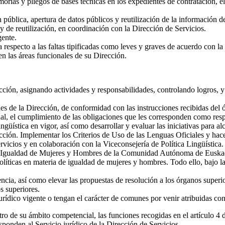
rias y pliegos de bases técnicas en los expedientes de contratación, el 
pública, apertura de datos públicos y reutilización de la información de
 y de reutilización, en coordinación con la Dirección de Servicios.
gente.
respecto a las faltas tipificadas como leves y graves de acuerdo con la 
en las áreas funcionales de su Dirección.
ección, asignando actividades y responsabilidades, controlando logros, y
ades de la Dirección, de conformidad con las instrucciones recibidas del 
nal, el cumplimiento de las obligaciones que les corresponden como resp
güística en vigor, así como desarrollar y evaluar las iniciativas para a
rección. Implementar los Criterios de Uso de las Lenguas Oficiales y ha
rvicios y en colaboración con la Viceconsejería de Política Lingüística.
la Igualdad de Mujeres y Hombres de la Comunidad Autónoma de Euskadi, 
políticas en materia de igualdad de mujeres y hombres. Todo ello, bajo 
encia, así como elevar las propuestas de resolución a los órganos superi
s superiores.
rídico vigente o tengan el carácter de comunes por venir atribuidas con 
tro de su ámbito competencial, las funciones recogidas en el artículo 4 
sponden al Servicio jurídico de la Dirección de Servicios.