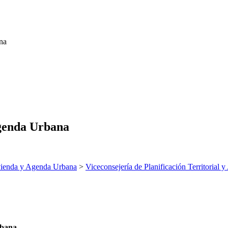
na
Agenda Urbana
ienda y Agenda Urbana
>
Viceconsejería de Planificación Territorial
rbana.