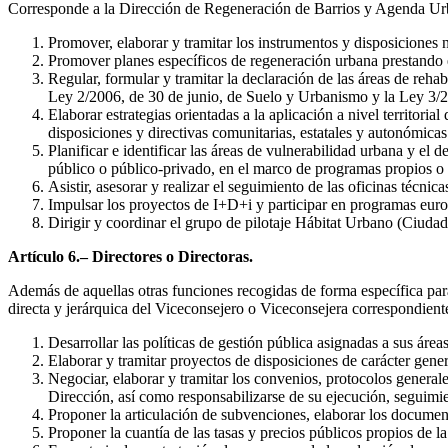
Corresponde a la Dirección de Regeneración de Barrios y Agenda Ur
Promover, elaborar y tramitar los instrumentos y disposiciones 
Promover planes específicos de regeneración urbana prestando esp
Regular, formular y tramitar la declaración de las áreas de reha
Ley 2/2006, de 30 de junio, de Suelo y Urbanismo y la Ley 3/2
Elaborar estrategias orientadas a la aplicación a nivel territori
disposiciones y directivas comunitarias, estatales y autonómicas
Planificar e identificar las áreas de vulnerabilidad urbana y el
público o público-privado, en el marco de programas propios o
Asistir, asesorar y realizar el seguimiento de las oficinas técn
Impulsar los proyectos de I+D+i y participar en programas euro
Dirigir y coordinar el grupo de pilotaje Hábitat Urbano (Ciuda
Artículo 6.– Directores o Directoras.
Además de aquellas otras funciones recogidas de forma específica par
directa y jerárquica del Viceconsejero o Viceconsejera correspondiente,
Desarrollar las políticas de gestión pública asignadas a sus área
Elaborar y tramitar proyectos de disposiciones de carácter gener
Negociar, elaborar y tramitar los convenios, protocolos general
Dirección, así como responsabilizarse de su ejecución, seguimi
Proponer la articulación de subvenciones, elaborar los document
Proponer la cuantía de las tasas y precios públicos propios de la