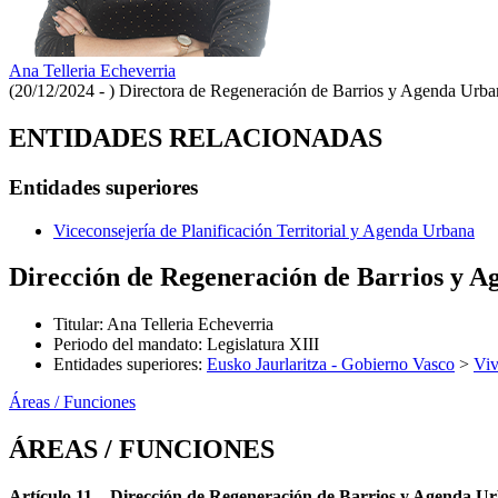
Ana Telleria Echeverria
(20/12/2024 - )
Directora de Regeneración de Barrios y Agenda Urba
ENTIDADES RELACIONADAS
Entidades superiores
Viceconsejería de Planificación Territorial y Agenda Urbana
Dirección de Regeneración de Barrios y 
Titular
:
Ana Telleria Echeverria
Periodo del mandato
:
Legislatura XIII
Entidades superiores
:
Eusko Jaurlaritza - Gobierno Vasco
>
Viv
Áreas / Funciones
ÁREAS / FUNCIONES
Artículo 11.– Dirección de Regeneración de Barrios y Agenda U