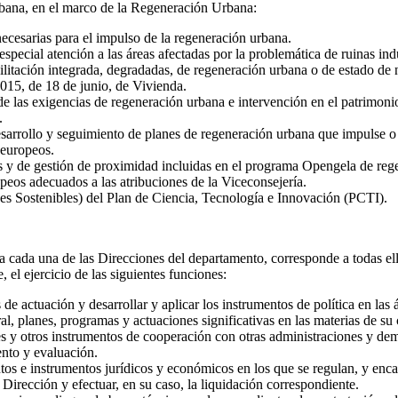
bana, en el marco de la Regeneración Urbana:
necesarias para el impulso de la regeneración urbana.
ecial atención a las áreas afectadas por la problemática de ruinas indu
bilitación integrada, degradadas, de regeneración urbana o de estado de n
015, de 18 de junio, de Vivienda.
al de las exigencias de regeneración urbana e intervención en el patrimoni
.
 desarrollo y seguimiento de planes de regeneración urbana que impulse o
 europeos.
icas y de gestión de proximidad incluidas en el programa Opengela de re
peos adecuados a las atribuciones de la Viceconsejería.
des Sostenibles) del Plan de Ciencia, Tecnología e Innovación (PCTI).
a cada una de las Direcciones del departamento, corresponde a todas el
 el ejercicio de las siguientes funciones:
s de actuación y desarrollar y aplicar los instrumentos de política en las
al, planes, programas y actuaciones significativas en las materias de su
es y otros instrumentos de cooperación con otras administraciones y dem
ento y evaluación.
os e instrumentos jurídicos y económicos en los que se regulan, y enca
 Dirección y efectuar, en su caso, la liquidación correspondiente.