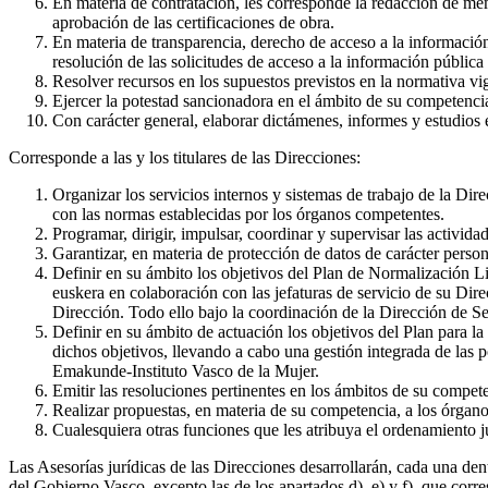
En materia de contratación, les corresponde la redacción de memo
aprobación de las certificaciones de obra.
En materia de transparencia, derecho de acceso a la información 
resolución de las solicitudes de acceso a la información pública
Resolver recursos en los supuestos previstos en la normativa vi
Ejercer la potestad sancionadora en el ámbito de su competencia 
Con carácter general, elaborar dictámenes, informes y estudios 
Corresponde a las y los titulares de las Direcciones:
Organizar los servicios internos y sistemas de trabajo de la Dir
con las normas establecidas por los órganos competentes.
Programar, dirigir, impulsar, coordinar y supervisar las activid
Garantizar, en materia de protección de datos de carácter perso
Definir en su ámbito los objetivos del Plan de Normalización Lin
euskera en colaboración con las jefaturas de servicio de su Di
Dirección. Todo ello bajo la coordinación de la Dirección de Se
Definir en su ámbito de actuación los objetivos del Plan para 
dichos objetivos, llevando a cabo una gestión integrada de las 
Emakunde-Instituto Vasco de la Mujer.
Emitir las resoluciones pertinentes en los ámbitos de su compet
Realizar propuestas, en materia de su competencia, a los órgano
Cualesquiera otras funciones que les atribuya el ordenamiento ju
Las Asesorías jurídicas de las Direcciones desarrollarán, cada una den
del Gobierno Vasco, excepto las de los apartados d), e) y f), que corre