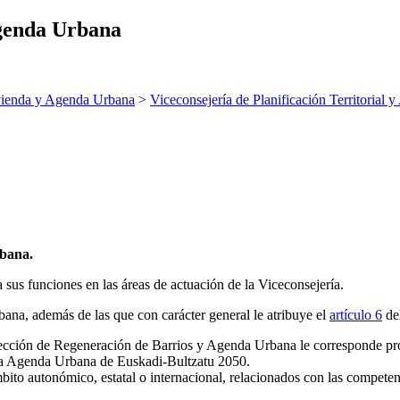
Agenda Urbana
ienda y Agenda Urbana
>
Viceconsejería de Planificación Territorial
rbana.
us funciones en las áreas de actuación de la Viceconsejería.
na, además de las que con carácter general le atribuye el
artículo 6
del
Dirección de Regeneración de Barrios y Agenda Urbana le corresponde pro
la Agenda Urbana de Euskadi-Bultzatu 2050.
mbito autonómico, estatal o internacional, relacionados con las competen