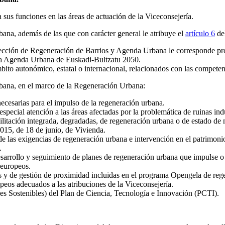
us funciones en las áreas de actuación de la Viceconsejería.
na, además de las que con carácter general le atribuye el
artículo 6
del
Dirección de Regeneración de Barrios y Agenda Urbana le corresponde pro
la Agenda Urbana de Euskadi-Bultzatu 2050.
mbito autonómico, estatal o internacional, relacionados con las competen
bana, en el marco de la Regeneración Urbana:
necesarias para el impulso de la regeneración urbana.
ecial atención a las áreas afectadas por la problemática de ruinas indu
bilitación integrada, degradadas, de regeneración urbana o de estado de n
015, de 18 de junio, de Vivienda.
al de las exigencias de regeneración urbana e intervención en el patrimoni
.
 desarrollo y seguimiento de planes de regeneración urbana que impulse o
 europeos.
icas y de gestión de proximidad incluidas en el programa Opengela de re
peos adecuados a las atribuciones de la Viceconsejería.
des Sostenibles) del Plan de Ciencia, Tecnología e Innovación (PCTI).