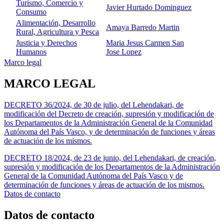
Turismo, Comercio y
Javier Hurtado Dominguez
Consumo
Alimentación, Desarrollo
Amaya Barredo Martin
Rural, Agricultura y Pesca
Justicia y Derechos
Maria Jesus Carmen San
Humanos
Jose Lopez
Marco legal
MARCO LEGAL
DECRETO 36/2024, de 30 de julio, del Lehendakari, de
modificación del Decreto de creación, supresión y modificación de
los Departamentos de la Administración General de la Comunidad
Autónoma del País Vasco, y de determinación de funciones y áreas
de actuación de los mismos.
DECRETO 18/2024, de 23 de junio, del Lehendakari, de creación,
supresión y modificación de los Departamentos de la Administración
General de la Comunidad Autónoma del País Vasco y de
determinación de funciones y áreas de actuación de los mismos.
Datos de contacto
Datos de contacto