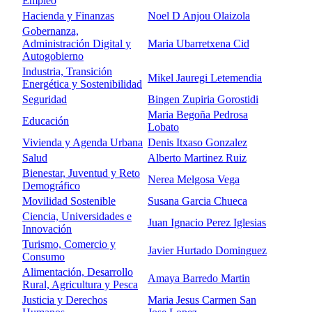
Empleo
Hacienda y Finanzas
Noel D Anjou Olaizola
Gobernanza,
Administración Digital y
Maria Ubarretxena Cid
Autogobierno
Industria, Transición
Mikel Jauregi Letemendia
Energética y Sostenibilidad
Seguridad
Bingen Zupiria Gorostidi
Maria Begoña Pedrosa
Educación
Lobato
Vivienda y Agenda Urbana
Denis Itxaso Gonzalez
Salud
Alberto Martinez Ruiz
Bienestar, Juventud y Reto
Nerea Melgosa Vega
Demográfico
Movilidad Sostenible
Susana Garcia Chueca
Ciencia, Universidades e
Juan Ignacio Perez Iglesias
Innovación
Turismo, Comercio y
Javier Hurtado Dominguez
Consumo
Alimentación, Desarrollo
Amaya Barredo Martin
Rural, Agricultura y Pesca
Justicia y Derechos
Maria Jesus Carmen San