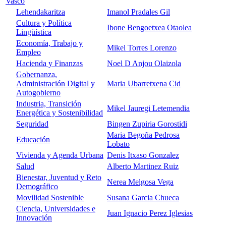
Vasco
Lehendakaritza
Imanol Pradales Gil
Cultura y Política
Ibone Bengoetxea Otaolea
Lingüística
Economía, Trabajo y
Mikel Torres Lorenzo
Empleo
Hacienda y Finanzas
Noel D Anjou Olaizola
Gobernanza,
Administración Digital y
Maria Ubarretxena Cid
Autogobierno
Industria, Transición
Mikel Jauregi Letemendia
Energética y Sostenibilidad
Seguridad
Bingen Zupiria Gorostidi
Maria Begoña Pedrosa
Educación
Lobato
Vivienda y Agenda Urbana
Denis Itxaso Gonzalez
Salud
Alberto Martinez Ruiz
Bienestar, Juventud y Reto
Nerea Melgosa Vega
Demográfico
Movilidad Sostenible
Susana Garcia Chueca
Ciencia, Universidades e
Juan Ignacio Perez Iglesias
Innovación