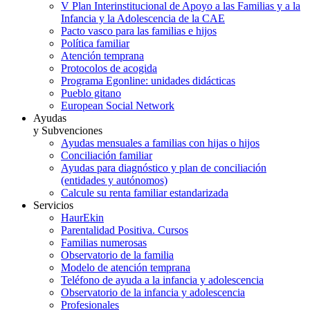
V Plan Interinstitucional de Apoyo a las Familias y a la
Infancia y la Adolescencia de la CAE
Pacto vasco para las familias e hijos
Política familiar
Atención temprana
Protocolos de acogida
Programa Egonline: unidades didácticas
Pueblo gitano
European Social Network
Ayudas
y Subvenciones
Ayudas mensuales a familias con hijas o hijos
Conciliación familiar
Ayudas para diagnóstico y plan de conciliación
(entidades y autónomos)
Calcule su renta familiar estandarizada
Servicios
HaurEkin
Parentalidad Positiva. Cursos
Familias numerosas
Observatorio de la familia
Modelo de atención temprana
Teléfono de ayuda a la infancia y adolescencia
Observatorio de la infancia y adolescencia
Profesionales