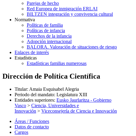
Parejas de hecho
Red Europea de inmigración ERLAI
BILTZEN integración y convivencia cultural
Normativa
Políticas de familia
Políticas de infancia
Derechos de la infancia
Adopción internacional
BALORA. Valoración de situaciones de riesgo
Enlaces de interés
Estadísticas
Estadísticas familias numerosas
Dirección de Política Científica
Titular
:
Amaia Esquisabel Alegria
Periodo del mandato
:
Legislatura XIII
Entidades superiores
:
Eusko Jaurlaritza - Gobierno
Vasco
>
Ciencia, Universidades e
Innovación
>
Viceconsejería de Ciencia e Innovación
Áreas / Funciones
Datos de contacto
Cargos