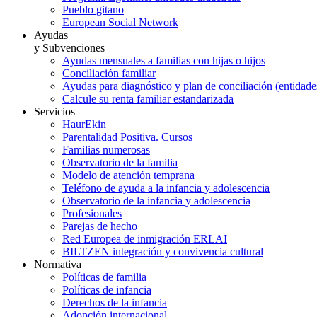
Pueblo gitano
European Social Network
Ayudas
y Subvenciones
Ayudas mensuales a familias con hijas o hijos
Conciliación familiar
Ayudas para diagnóstico y plan de conciliación (entidad
Calcule su renta familiar estandarizada
Servicios
HaurEkin
Parentalidad Positiva. Cursos
Familias numerosas
Observatorio de la familia
Modelo de atención temprana
Teléfono de ayuda a la infancia y adolescencia
Observatorio de la infancia y adolescencia
Profesionales
Parejas de hecho
Red Europea de inmigración ERLAI
BILTZEN integración y convivencia cultural
Normativa
Políticas de familia
Políticas de infancia
Derechos de la infancia
Adopción internacional