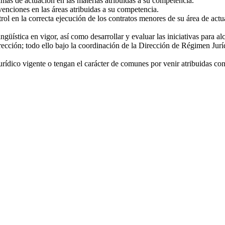
mas de actuación en las materias atribuidas a su competencia.
venciones en las áreas atribuidas a su competencia.
trol en la correcta ejecución de los contratos menores de su área de actu
güística en vigor, así como desarrollar y evaluar las iniciativas para a
irección; todo ello bajo la coordinación de la Dirección de Régimen Jurí
urídico vigente o tengan el carácter de comunes por venir atribuidas con