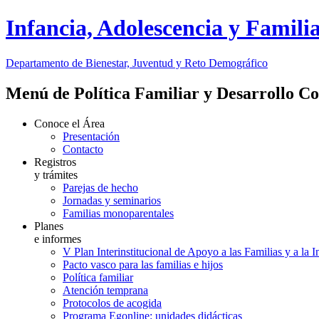
Infancia, Adolescencia y Famili
Departamento de Bienestar, Juventud y Reto Demográfico
Menú de Política Familiar y Desarrollo C
Conoce el Área
Presentación
Contacto
Registros
y trámites
Parejas de hecho
Jornadas y seminarios
Familias monoparentales
Planes
e informes
V Plan Interinstitucional de Apoyo a las Familias y a la 
Pacto vasco para las familias e hijos
Política familiar
Atención temprana
Protocolos de acogida
Programa Egonline: unidades didácticas