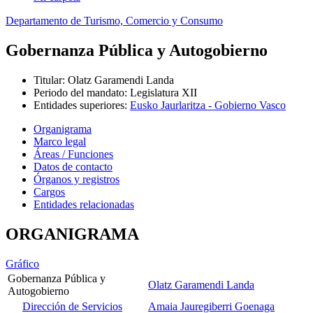
Departamento de Turismo, Comercio y Consumo
Gobernanza Pública y Autogobierno
Titular
:
Olatz Garamendi Landa
Periodo del mandato
:
Legislatura XII
Entidades superiores
:
Eusko Jaurlaritza - Gobierno Vasco
Organigrama
Marco legal
Áreas / Funciones
Datos de contacto
Órganos y registros
Cargos
Entidades relacionadas
ORGANIGRAMA
Gráfico
Gobernanza Pública y
Olatz Garamendi Landa
Autogobierno
Dirección de Servicios
Amaia Jauregiberri Goenaga