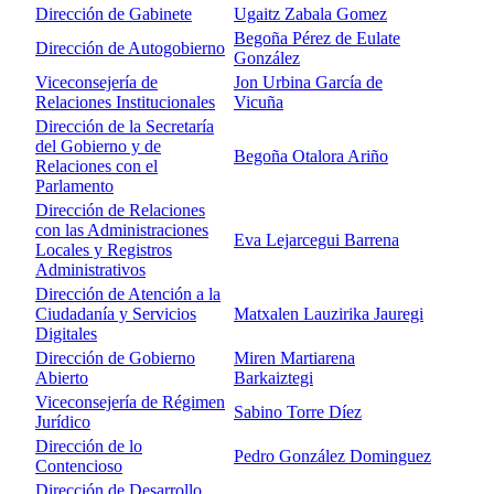
Dirección de Gabinete
Ugaitz Zabala Gomez
Begoña Pérez de Eulate
Dirección de Autogobierno
González
Viceconsejería de
Jon Urbina García de
Relaciones Institucionales
Vicuña
Dirección de la Secretaría
del Gobierno y de
Begoña Otalora Ariño
Relaciones con el
Parlamento
Dirección de Relaciones
con las Administraciones
Eva Lejarcegui Barrena
Locales y Registros
Administrativos
Dirección de Atención a la
Ciudadanía y Servicios
Matxalen Lauzirika Jauregi
Digitales
Dirección de Gobierno
Miren Martiarena
Abierto
Barkaiztegi
Viceconsejería de Régimen
Sabino Torre Díez
Jurídico
Dirección de lo
Pedro González Dominguez
Contencioso
Dirección de Desarrollo