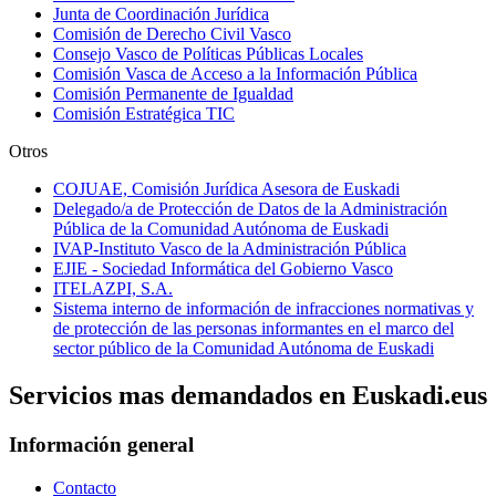
Junta de Coordinación Jurídica
Comisión de Derecho Civil Vasco
Consejo Vasco de Políticas Públicas Locales
Comisión Vasca de Acceso a la Información Pública
Comisión Permanente de Igualdad
Comisión Estratégica TIC
Otros
COJUAE, Comisión Jurídica Asesora de Euskadi
Delegado/a de Protección de Datos de la Administración
Pública de la Comunidad Autónoma de Euskadi
IVAP-Instituto Vasco de la Administración Pública
EJIE - Sociedad Informática del Gobierno Vasco
ITELAZPI, S.A.
Sistema interno de información de infracciones normativas y
de protección de las personas informantes en el marco del
sector público de la Comunidad Autónoma de Euskadi
Servicios mas demandados en Euskadi.eus
Información general
Contacto