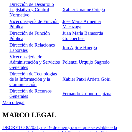
Dirección de Desarrollo
Legislativo y Control
Xabier Unanue Ortega
Normativo
Viceconsejería de Función
Jose Maria Armentia
Pública
Macazaga
Dirección de Función
Juan María Barasorda
Pública
Goicoechea
Dirección de Relaciones
Jon Agirre Huerga
Laborales
Viceconsejería de
Administración y Servicios
Polentzi Urquijo Sagredo
Generales
Dirección de Tecnologías
de la Información y la
Xabier Patxi Arrieta Goiri
Comunicación
Dirección de Recursos
Fernando Uriondo Ispizua
Generales
Marco legal
MARCO LEGAL
DECRETO 8/2021, de 19 de enero, por el que se establece la