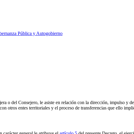
ernanza Pública y Autogobierno
 o del Consejero, le asiste en relación con la dirección, impulso y des
 con otros entes territoriales y el proceso de transferencias que ello impli
 carácter general le atribuye el
artículo 5
del presente Decreto, el ejerc