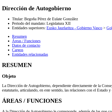
Dirección de Autogobierno
Titular
:
Begoña Pérez de Eulate González
Periodo del mandato
:
Legislatura XII
Entidades superiores
:
Eusko Jaurlaritza - Gobierno Vasco
>
Gob
Resumen
Áreas / Funciones
Datos de contacto
Cargos
Entidades relacionadas
RESUMEN
Objeto
La Dirección de Autogobierno, dependiente directamente de la Consejera
estatutario, articulando, en este sentido, las relaciones con el Estado y
ÁREAS / FUNCIONES
A la Dirección de Autogobierno le corresponde, además de las que con